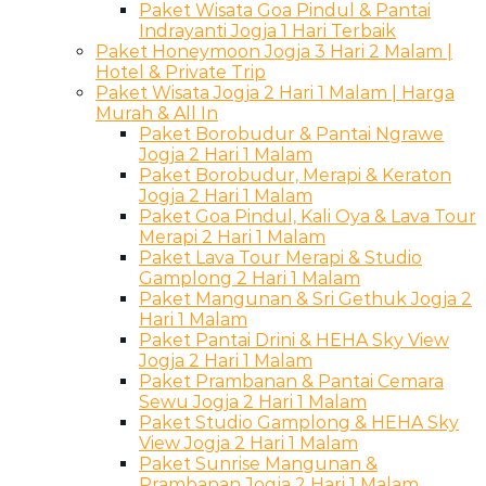
Paket Wisata Goa Pindul & Pantai
Indrayanti Jogja 1 Hari Terbaik
Paket Honeymoon Jogja 3 Hari 2 Malam |
Hotel & Private Trip
Paket Wisata Jogja 2 Hari 1 Malam | Harga
Murah & All In
Paket Borobudur & Pantai Ngrawe
Jogja 2 Hari 1 Malam
Paket Borobudur, Merapi & Keraton
Jogja 2 Hari 1 Malam
Paket Goa Pindul, Kali Oya & Lava Tour
Merapi 2 Hari 1 Malam
Paket Lava Tour Merapi & Studio
Gamplong 2 Hari 1 Malam
Paket Mangunan & Sri Gethuk Jogja 2
Hari 1 Malam
Paket Pantai Drini & HEHA Sky View
Jogja 2 Hari 1 Malam
Paket Prambanan & Pantai Cemara
Sewu Jogja 2 Hari 1 Malam
Paket Studio Gamplong & HEHA Sky
View Jogja 2 Hari 1 Malam
Paket Sunrise Mangunan &
Prambanan Jogja 2 Hari 1 Malam