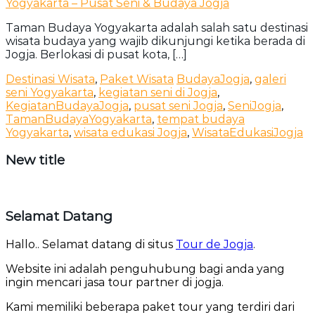
Yogyakarta – Pusat Seni & Budaya Jogja
Taman Budaya Yogyakarta adalah salah satu destinasi
wisata budaya yang wajib dikunjungi ketika berada di
Jogja. Berlokasi di pusat kota, […]
Destinasi Wisata
,
Paket Wisata
BudayaJogja
,
galeri
seni Yogyakarta
,
kegiatan seni di Jogja
,
KegiatanBudayaJogja
,
pusat seni Jogja
,
SeniJogja
,
TamanBudayaYogyakarta
,
tempat budaya
Yogyakarta
,
wisata edukasi Jogja
,
WisataEdukasiJogja
New title
Selamat Datang
Hallo.. Selamat datang di situs
Tour de Jogja
.
Website ini adalah penguhubung bagi anda yang
ingin mencari jasa tour partner di jogja.
Kami memiliki beberapa paket tour yang terdiri dari