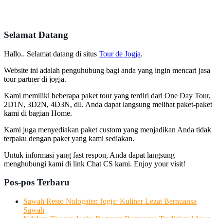
Selamat Datang
Hallo.. Selamat datang di situs
Tour de Jogja
.
Website ini adalah penguhubung bagi anda yang ingin mencari jasa
tour partner di jogja.
Kami memiliki beberapa paket tour yang terdiri dari One Day Tour,
2D1N, 3D2N, 4D3N, dll. Anda dapat langsung melihat paket-paket
kami di bagian Home.
Kami juga menyediakan paket custom yang menjadikan Anda tidak
terpaku dengan paket yang kami sediakan.
Untuk informasi yang fast respon, Anda dapat langsung
menghubungi kami di link Chat CS kami. Enjoy your visit!
Pos-pos Terbaru
Sawah Resto Nologaten Jogja: Kuliner Lezat Bernuansa
Sawah