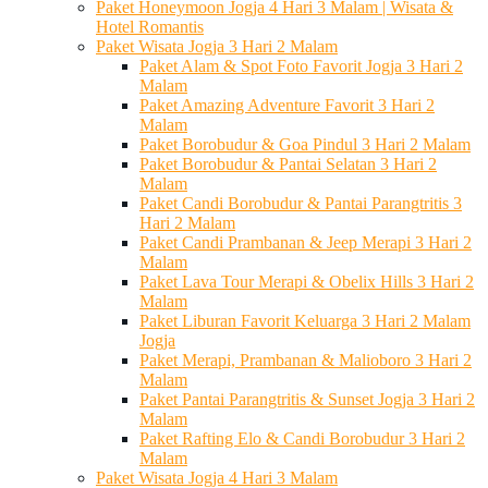
Paket Honeymoon Jogja 4 Hari 3 Malam | Wisata &
Hotel Romantis
Paket Wisata Jogja 3 Hari 2 Malam
Paket Alam & Spot Foto Favorit Jogja 3 Hari 2
Malam
Paket Amazing Adventure Favorit 3 Hari 2
Malam
Paket Borobudur & Goa Pindul 3 Hari 2 Malam
Paket Borobudur & Pantai Selatan 3 Hari 2
Malam
Paket Candi Borobudur & Pantai Parangtritis 3
Hari 2 Malam
Paket Candi Prambanan & Jeep Merapi 3 Hari 2
Malam
Paket Lava Tour Merapi & Obelix Hills 3 Hari 2
Malam
Paket Liburan Favorit Keluarga 3 Hari 2 Malam
Jogja
Paket Merapi, Prambanan & Malioboro 3 Hari 2
Malam
Paket Pantai Parangtritis & Sunset Jogja 3 Hari 2
Malam
Paket Rafting Elo & Candi Borobudur 3 Hari 2
Malam
Paket Wisata Jogja 4 Hari 3 Malam