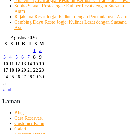
Ndalem Tiyasan Jogja: Restoran Bernuansa Tradisional Jawa
Sobho Sawah Resto Jogja: Kuliner Lezat dengan Suasana
Alam
Rajaklana Resto Jogja: Kuliner dengan Pemandangan Alam
Cembing Dayu Resto Jogja: Kuliner Lezat dengan Suasana
Asri
Agustus 2026
S
S
R
K
J
S
M
1
2
3
4
5
6
7
8
9
10
11
12
13
14
15
16
17
18
19
20
21
22
23
24
25
26
27
28
29
30
31
« Jul
Laman
Blog
Cara Reservasi
Customer Kami
Galeri