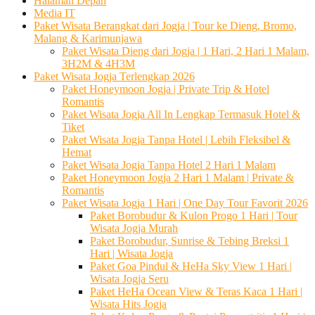
Halaman Depan
Media IT
Paket Wisata Berangkat dari Jogja | Tour ke Dieng, Bromo,
Malang & Karimunjawa
Paket Wisata Dieng dari Jogja | 1 Hari, 2 Hari 1 Malam,
3H2M & 4H3M
Paket Wisata Jogja Terlengkap 2026
Paket Honeymoon Jogja | Private Trip & Hotel
Romantis
Paket Wisata Jogja All In Lengkap Termasuk Hotel &
Tiket
Paket Wisata Jogja Tanpa Hotel | Lebih Fleksibel &
Hemat
Paket Wisata Jogja Tanpa Hotel 2 Hari 1 Malam
Paket Honeymoon Jogja 2 Hari 1 Malam | Private &
Romantis
Paket Wisata Jogja 1 Hari | One Day Tour Favorit 2026
Paket Borobudur & Kulon Progo 1 Hari | Tour
Wisata Jogja Murah
Paket Borobudur, Sunrise & Tebing Breksi 1
Hari | Wisata Jogja
Paket Goa Pindul & HeHa Sky View 1 Hari |
Wisata Jogja Seru
Paket HeHa Ocean View & Teras Kaca 1 Hari |
Wisata Hits Jogja