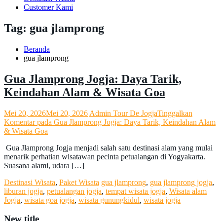
Customer Kami
Tag:
gua jlamprong
Beranda
gua jlamprong
Gua Jlamprong Jogja: Daya Tarik,
Keindahan Alam & Wisata Goa
Mei 20, 2026
Mei 20, 2026
Admin Tour De Jogja
Tinggalkan
Komentar
pada Gua Jlamprong Jogja: Daya Tarik, Keindahan Alam
& Wisata Goa
Gua Jlamprong Jogja menjadi salah satu destinasi alam yang mulai
menarik perhatian wisatawan pecinta petualangan di Yogyakarta.
Suasana alami, udara […]
Destinasi Wisata
,
Paket Wisata
gua jlamprong
,
gua jlamprong jogja
,
liburan jogja
,
petualangan jogja
,
tempat wisata jogja
,
Wisata alam
Jogja
,
wisata goa jogja
,
wisata gunungkidul
,
wisata jogja
New title