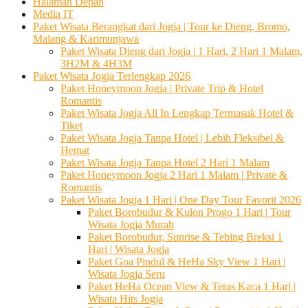
Halaman Depan
Media IT
Paket Wisata Berangkat dari Jogja | Tour ke Dieng, Bromo,
Malang & Karimunjawa
Paket Wisata Dieng dari Jogja | 1 Hari, 2 Hari 1 Malam,
3H2M & 4H3M
Paket Wisata Jogja Terlengkap 2026
Paket Honeymoon Jogja | Private Trip & Hotel
Romantis
Paket Wisata Jogja All In Lengkap Termasuk Hotel &
Tiket
Paket Wisata Jogja Tanpa Hotel | Lebih Fleksibel &
Hemat
Paket Wisata Jogja Tanpa Hotel 2 Hari 1 Malam
Paket Honeymoon Jogja 2 Hari 1 Malam | Private &
Romantis
Paket Wisata Jogja 1 Hari | One Day Tour Favorit 2026
Paket Borobudur & Kulon Progo 1 Hari | Tour
Wisata Jogja Murah
Paket Borobudur, Sunrise & Tebing Breksi 1
Hari | Wisata Jogja
Paket Goa Pindul & HeHa Sky View 1 Hari |
Wisata Jogja Seru
Paket HeHa Ocean View & Teras Kaca 1 Hari |
Wisata Hits Jogja