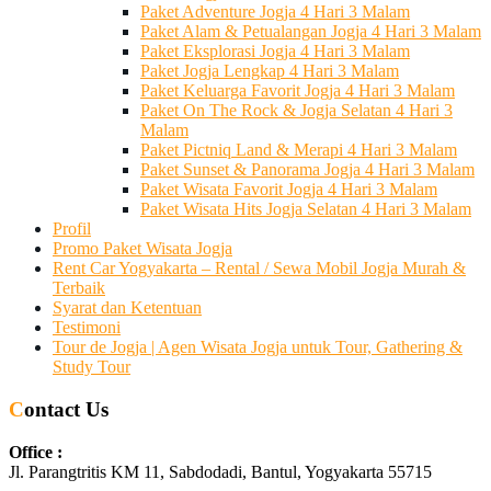
Paket Adventure Jogja 4 Hari 3 Malam
Paket Alam & Petualangan Jogja 4 Hari 3 Malam
Paket Eksplorasi Jogja 4 Hari 3 Malam
Paket Jogja Lengkap 4 Hari 3 Malam
Paket Keluarga Favorit Jogja 4 Hari 3 Malam
Paket On The Rock & Jogja Selatan 4 Hari 3
Malam
Paket Pictniq Land & Merapi 4 Hari 3 Malam
Paket Sunset & Panorama Jogja 4 Hari 3 Malam
Paket Wisata Favorit Jogja 4 Hari 3 Malam
Paket Wisata Hits Jogja Selatan 4 Hari 3 Malam
Profil
Promo Paket Wisata Jogja
Rent Car Yogyakarta – Rental / Sewa Mobil Jogja Murah &
Terbaik
Syarat dan Ketentuan
Testimoni
Tour de Jogja | Agen Wisata Jogja untuk Tour, Gathering &
Study Tour
Contact Us
Office :
Jl. Parangtritis KM 11, Sabdodadi, Bantul, Yogyakarta 55715