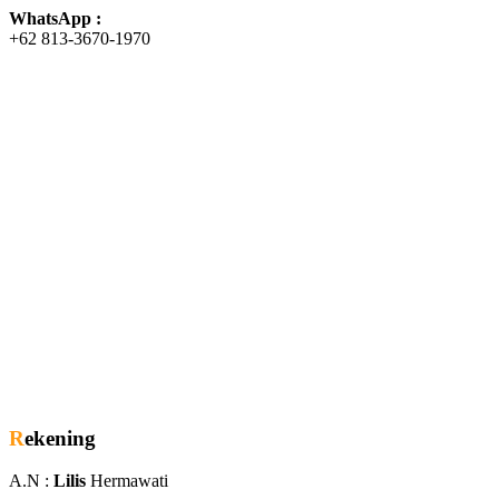
WhatsApp :
+62 813-3670-1970
Rekening
A.N :
Lilis
Hermawati