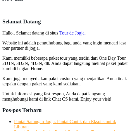
Selamat Datang
Hallo.. Selamat datang di situs
Tour de Jogja
.
Website ini adalah penguhubung bagi anda yang ingin mencari jasa
tour partner di jogja.
Kami memiliki beberapa paket tour yang terdiri dari One Day Tour,
2D1N, 3D2N, 4D3N, dll. Anda dapat langsung melihat paket-paket
kami di bagian Home.
Kami juga menyediakan paket custom yang menjadikan Anda tidak
terpaku dengan paket yang kami sediakan.
Untuk informasi yang fast respon, Anda dapat langsung
menghubungi kami di link Chat CS kami. Enjoy your visit!
Pos-pos Terbaru
Pantai Sarangan Jogja: Pantai Cantik dan Eksotis untuk
Liburan