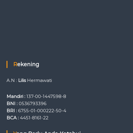
Rekening
A.N :
Lilis
Hermawati
Mandiri :
137-00-1447598-8
BNI :
0536793396
BRI :
6755-01-000222-50-4
BCA :
4451-8161-22