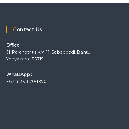
Contact Us
Office :
Jl. Parangtritis KM 11, Sabdodadi, Bantul,
Yogyakarta 55715
WhatsApp :
+62 813-3670-1970