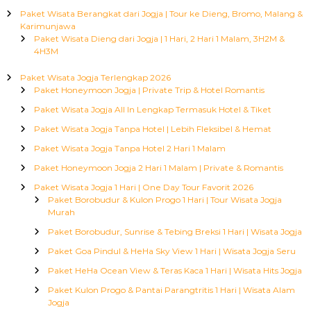
Paket Wisata Berangkat dari Jogja | Tour ke Dieng, Bromo, Malang &
Karimunjawa
Paket Wisata Dieng dari Jogja | 1 Hari, 2 Hari 1 Malam, 3H2M &
4H3M
Paket Wisata Jogja Terlengkap 2026
Paket Honeymoon Jogja | Private Trip & Hotel Romantis
Paket Wisata Jogja All In Lengkap Termasuk Hotel & Tiket
Paket Wisata Jogja Tanpa Hotel | Lebih Fleksibel & Hemat
Paket Wisata Jogja Tanpa Hotel 2 Hari 1 Malam
Paket Honeymoon Jogja 2 Hari 1 Malam | Private & Romantis
Paket Wisata Jogja 1 Hari | One Day Tour Favorit 2026
Paket Borobudur & Kulon Progo 1 Hari | Tour Wisata Jogja
Murah
Paket Borobudur, Sunrise & Tebing Breksi 1 Hari | Wisata Jogja
Paket Goa Pindul & HeHa Sky View 1 Hari | Wisata Jogja Seru
Paket HeHa Ocean View & Teras Kaca 1 Hari | Wisata Hits Jogja
Paket Kulon Progo & Pantai Parangtritis 1 Hari | Wisata Alam
Jogja