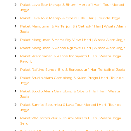
Paket Lava Tour Merapi & Bhumi Merapi 1 Hari | Tour Merapi
Jogja
Paket Lava Tour Merapi & Obelix Hills 1 Hari | Tour de Jogja
Paket Mangunan & Air Terjun Sri Gethuk 1 Hari | Wisata Alam
Jogja
Paket Mangunan & HeHa Sky View 1 Hari | Wisata Alam Jogja
Paket Mangunan & Pantai Ngrawe 1 Hari | Wisata Alam Jogja
Paket Prambanan & Pantai Indrayanti 1 Hari | Wisata Jogja
Favorit
Paket Rafting Sungai Ello & Borobudur 1 Hari Terbaik di Jogja
Paket Studio Alam Gamplong & Kulon Progo 1 Hari | Tour de
Jogja
Paket Studio Alam Gamplong & Obelix Hills 1 Hari | Wisata
Jogja
Paket Sunrise Setumbu & Lava Tour Merapi 1 Hari | Tour de
Jogja
Paket VW Borobudur & Bhumi Merapi 1 Hari | Wisata Jogja
Seru