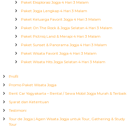
Paket Eksplorasi Jogja 4 Hari 3 Malam
Paket Jogja Lengkap 4 Hari 3 Malam
Paket Keluarga Favorit Jogja 4 Hari 3 Malam
Paket On The Rock & Jogja Selatan 4 Hari 3 Malam
Paket Pictniq Land & Merapi 4 Hari 3 Malam
Paket Sunset & Panorama Jogja 4 Hari 3 Malam
Paket Wisata Favorit Jogja 4 Hari 3 Malam
Paket Wisata Hits Jogja Selatan 4 Hari 3 Malam
Profil
Promo Paket Wisata Jogja
Rent Car Yogyakarta – Rental / Sewa Mobil Jogja Murah & Terbaik
Syarat dan Ketentuan
Testimoni
Tour de Jogja | Agen Wisata Jogja untuk Tour, Gathering & Study
Tour