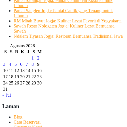
Pantai Sarangan Jogja: Pantai Cantik dan Eksotis untuk
Liburan
Pantai Sanglen Jogja: Pantai Cantik yang Tenang untuk
Liburan
RM Mbah Buyut Jogja: Kuliner Lezat Favorit di Yogyakarta
Sawah Resto Nologaten Jogja: Kuliner Lezat Bernuansa
Sawah
Ndalem Tiyasan Jogja: Restoran Bernuansa Tradisional Jawa
Agustus 2026
S
S
R
K
J
S
M
1
2
3
4
5
6
7
8
9
10
11
12
13
14
15
16
17
18
19
20
21
22
23
24
25
26
27
28
29
30
31
« Jul
Laman
Blog
Cara Reservasi