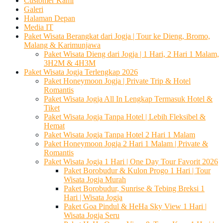
Customer Kami
Galeri
Halaman Depan
Media IT
Paket Wisata Berangkat dari Jogja | Tour ke Dieng, Bromo,
Malang & Karimunjawa
Paket Wisata Dieng dari Jogja | 1 Hari, 2 Hari 1 Malam,
3H2M & 4H3M
Paket Wisata Jogja Terlengkap 2026
Paket Honeymoon Jogja | Private Trip & Hotel
Romantis
Paket Wisata Jogja All In Lengkap Termasuk Hotel &
Tiket
Paket Wisata Jogja Tanpa Hotel | Lebih Fleksibel &
Hemat
Paket Wisata Jogja Tanpa Hotel 2 Hari 1 Malam
Paket Honeymoon Jogja 2 Hari 1 Malam | Private &
Romantis
Paket Wisata Jogja 1 Hari | One Day Tour Favorit 2026
Paket Borobudur & Kulon Progo 1 Hari | Tour
Wisata Jogja Murah
Paket Borobudur, Sunrise & Tebing Breksi 1
Hari | Wisata Jogja
Paket Goa Pindul & HeHa Sky View 1 Hari |
Wisata Jogja Seru