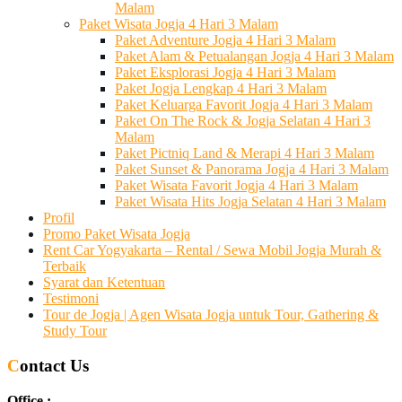
Malam
Paket Wisata Jogja 4 Hari 3 Malam
Paket Adventure Jogja 4 Hari 3 Malam
Paket Alam & Petualangan Jogja 4 Hari 3 Malam
Paket Eksplorasi Jogja 4 Hari 3 Malam
Paket Jogja Lengkap 4 Hari 3 Malam
Paket Keluarga Favorit Jogja 4 Hari 3 Malam
Paket On The Rock & Jogja Selatan 4 Hari 3
Malam
Paket Pictniq Land & Merapi 4 Hari 3 Malam
Paket Sunset & Panorama Jogja 4 Hari 3 Malam
Paket Wisata Favorit Jogja 4 Hari 3 Malam
Paket Wisata Hits Jogja Selatan 4 Hari 3 Malam
Profil
Promo Paket Wisata Jogja
Rent Car Yogyakarta – Rental / Sewa Mobil Jogja Murah &
Terbaik
Syarat dan Ketentuan
Testimoni
Tour de Jogja | Agen Wisata Jogja untuk Tour, Gathering &
Study Tour
Contact Us
Office :