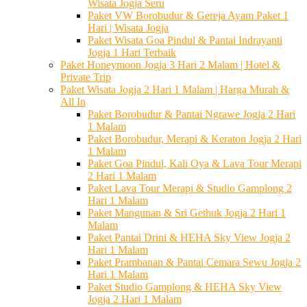
Wisata Jogja Seru
Paket VW Borobudur & Gereja Ayam Paket 1
Hari | Wisata Jogja
Paket Wisata Goa Pindul & Pantai Indrayanti
Jogja 1 Hari Terbaik
Paket Honeymoon Jogja 3 Hari 2 Malam | Hotel &
Private Trip
Paket Wisata Jogja 2 Hari 1 Malam | Harga Murah &
All In
Paket Borobudur & Pantai Ngrawe Jogja 2 Hari
1 Malam
Paket Borobudur, Merapi & Keraton Jogja 2 Hari
1 Malam
Paket Goa Pindul, Kali Oya & Lava Tour Merapi
2 Hari 1 Malam
Paket Lava Tour Merapi & Studio Gamplong 2
Hari 1 Malam
Paket Mangunan & Sri Gethuk Jogja 2 Hari 1
Malam
Paket Pantai Drini & HEHA Sky View Jogja 2
Hari 1 Malam
Paket Prambanan & Pantai Cemara Sewu Jogja 2
Hari 1 Malam
Paket Studio Gamplong & HEHA Sky View
Jogja 2 Hari 1 Malam