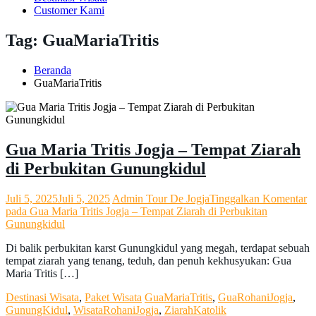
Customer Kami
Tag:
GuaMariaTritis
Beranda
GuaMariaTritis
Gua Maria Tritis Jogja – Tempat Ziarah
di Perbukitan Gunungkidul
Juli 5, 2025
Juli 5, 2025
Admin Tour De Jogja
Tinggalkan Komentar
pada Gua Maria Tritis Jogja – Tempat Ziarah di Perbukitan
Gunungkidul
Di balik perbukitan karst Gunungkidul yang megah, terdapat sebuah
tempat ziarah yang tenang, teduh, dan penuh kekhusyukan: Gua
Maria Tritis […]
Destinasi Wisata
,
Paket Wisata
GuaMariaTritis
,
GuaRohaniJogja
,
GunungKidul
,
WisataRohaniJogja
,
ZiarahKatolik