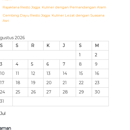
Rajaklana Resto Jogja: Kuliner dengan Pemandangan Alam
Cembing Dayu Resto Jogja: Kuliner Lezat dengan Suasana
Asri
gustus 2026
S
S
R
K
J
S
M
1
2
3
4
5
6
7
8
9
10
11
12
13
14
15
16
17
18
19
20
21
22
23
24
25
26
27
28
29
30
31
 Jul
aman