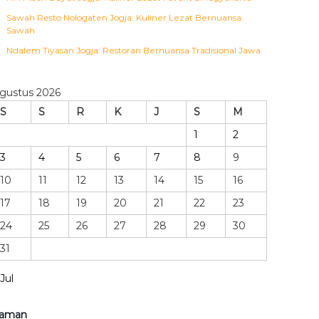
Sawah Resto Nologaten Jogja: Kuliner Lezat Bernuansa
Sawah
Ndalem Tiyasan Jogja: Restoran Bernuansa Tradisional Jawa
gustus 2026
S
S
R
K
J
S
M
1
2
3
4
5
6
7
8
9
10
11
12
13
14
15
16
17
18
19
20
21
22
23
24
25
26
27
28
29
30
31
 Jul
aman