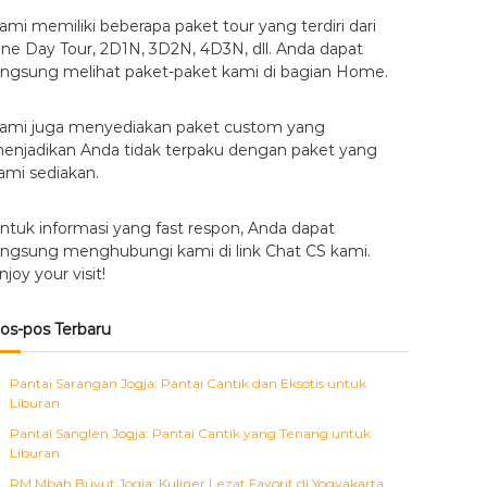
ami memiliki beberapa paket tour yang terdiri dari
ne Day Tour, 2D1N, 3D2N, 4D3N, dll. Anda dapat
angsung melihat paket-paket kami di bagian Home.
ami juga menyediakan paket custom yang
enjadikan Anda tidak terpaku dengan paket yang
ami sediakan.
ntuk informasi yang fast respon, Anda dapat
angsung menghubungi kami di link Chat CS kami.
njoy your visit!
os-pos Terbaru
Pantai Sarangan Jogja: Pantai Cantik dan Eksotis untuk
Liburan
Pantai Sanglen Jogja: Pantai Cantik yang Tenang untuk
Liburan
RM Mbah Buyut Jogja: Kuliner Lezat Favorit di Yogyakarta