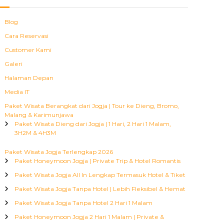
Blog
Cara Reservasi
Customer Kami
Galeri
Halaman Depan
Media IT
Paket Wisata Berangkat dari Jogja | Tour ke Dieng, Bromo,
Malang & Karimunjawa
Paket Wisata Dieng dari Jogja | 1 Hari, 2 Hari 1 Malam,
3H2M & 4H3M
Paket Wisata Jogja Terlengkap 2026
Paket Honeymoon Jogja | Private Trip & Hotel Romantis
Paket Wisata Jogja All In Lengkap Termasuk Hotel & Tiket
Paket Wisata Jogja Tanpa Hotel | Lebih Fleksibel & Hemat
Paket Wisata Jogja Tanpa Hotel 2 Hari 1 Malam
Paket Honeymoon Jogja 2 Hari 1 Malam | Private &