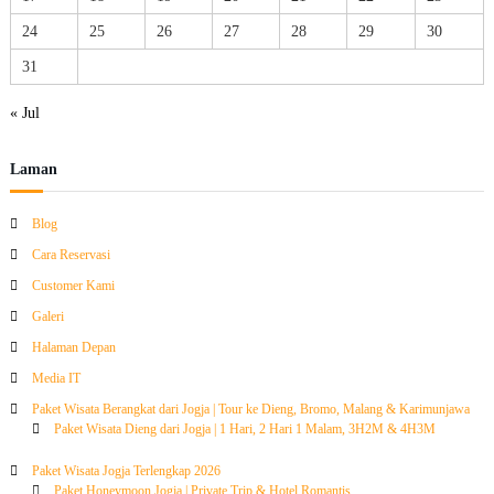
24
25
26
27
28
29
30
31
« Jul
Laman
Blog
Cara Reservasi
Customer Kami
Galeri
Halaman Depan
Media IT
Paket Wisata Berangkat dari Jogja | Tour ke Dieng, Bromo, Malang & Karimunjawa
Paket Wisata Dieng dari Jogja | 1 Hari, 2 Hari 1 Malam, 3H2M & 4H3M
Paket Wisata Jogja Terlengkap 2026
Paket Honeymoon Jogja | Private Trip & Hotel Romantis