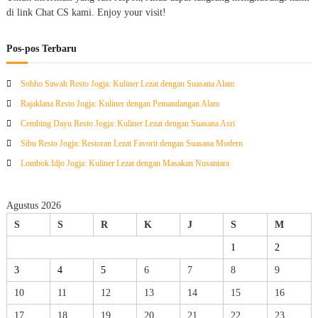
a
di link Chat CS kami. Enjoy your visit!
v
o
r
Pos-pos Terbaru
i
t
Sobho Sawah Resto Jogja: Kuliner Lezat dengan Suasana Alam
K
u
Rajaklana Resto Jogja: Kuliner dengan Pemandangan Alam
l
i
Cembing Dayu Resto Jogja: Kuliner Lezat dengan Suasana Asri
n
Sibu Resto Jogja: Restoran Lezat Favorit dengan Suasana Modern
e
r
Lombok Idjo Jogja: Kuliner Lezat dengan Masakan Nusantara
M
a
l
Agustus 2026
a
S
S
R
K
J
S
M
m
1
2
3
4
5
6
7
8
9
10
11
12
13
14
15
16
17
18
19
20
21
22
23