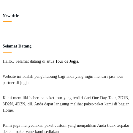
P
5
a
k
New title
e
t
W
i
s
a
Selamat Datang
t
a
Hallo.. Selamat datang di situs
Tour de Jogja
.
J
o
g
Website ini adalah penguhubung bagi anda yang ingin mencari jasa tour
j
partner di jogja.
a
:
M
Kami memiliki beberapa paket tour yang terdiri dari One Day Tour, 2D1N,
a
3D2N, 4D3N, dll. Anda dapat langsung melihat paket-paket kami di bagian
n
a
Home.
y
a
Kami juga menyediakan paket custom yang menjadikan Anda tidak terpaku
n
g
dengan paket yang kami sediakan.