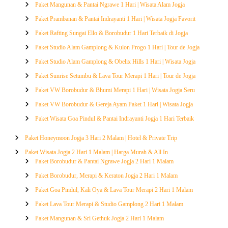
Paket Mangunan & Pantai Ngrawe 1 Hari | Wisata Alam Jogja
Paket Prambanan & Pantai Indrayanti 1 Hari | Wisata Jogja Favorit
Paket Rafting Sungai Ello & Borobudur 1 Hari Terbaik di Jogja
Paket Studio Alam Gamplong & Kulon Progo 1 Hari | Tour de Jogja
Paket Studio Alam Gamplong & Obelix Hills 1 Hari | Wisata Jogja
Paket Sunrise Setumbu & Lava Tour Merapi 1 Hari | Tour de Jogja
Paket VW Borobudur & Bhumi Merapi 1 Hari | Wisata Jogja Seru
Paket VW Borobudur & Gereja Ayam Paket 1 Hari | Wisata Jogja
Paket Wisata Goa Pindul & Pantai Indrayanti Jogja 1 Hari Terbaik
Paket Honeymoon Jogja 3 Hari 2 Malam | Hotel & Private Trip
Paket Wisata Jogja 2 Hari 1 Malam | Harga Murah & All In
Paket Borobudur & Pantai Ngrawe Jogja 2 Hari 1 Malam
Paket Borobudur, Merapi & Keraton Jogja 2 Hari 1 Malam
Paket Goa Pindul, Kali Oya & Lava Tour Merapi 2 Hari 1 Malam
Paket Lava Tour Merapi & Studio Gamplong 2 Hari 1 Malam
Paket Mangunan & Sri Gethuk Jogja 2 Hari 1 Malam