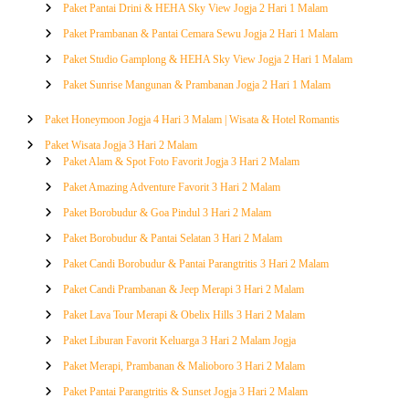
Paket Pantai Drini & HEHA Sky View Jogja 2 Hari 1 Malam
Paket Prambanan & Pantai Cemara Sewu Jogja 2 Hari 1 Malam
Paket Studio Gamplong & HEHA Sky View Jogja 2 Hari 1 Malam
Paket Sunrise Mangunan & Prambanan Jogja 2 Hari 1 Malam
Paket Honeymoon Jogja 4 Hari 3 Malam | Wisata & Hotel Romantis
Paket Wisata Jogja 3 Hari 2 Malam
Paket Alam & Spot Foto Favorit Jogja 3 Hari 2 Malam
Paket Amazing Adventure Favorit 3 Hari 2 Malam
Paket Borobudur & Goa Pindul 3 Hari 2 Malam
Paket Borobudur & Pantai Selatan 3 Hari 2 Malam
Paket Candi Borobudur & Pantai Parangtritis 3 Hari 2 Malam
Paket Candi Prambanan & Jeep Merapi 3 Hari 2 Malam
Paket Lava Tour Merapi & Obelix Hills 3 Hari 2 Malam
Paket Liburan Favorit Keluarga 3 Hari 2 Malam Jogja
Paket Merapi, Prambanan & Malioboro 3 Hari 2 Malam
Paket Pantai Parangtritis & Sunset Jogja 3 Hari 2 Malam