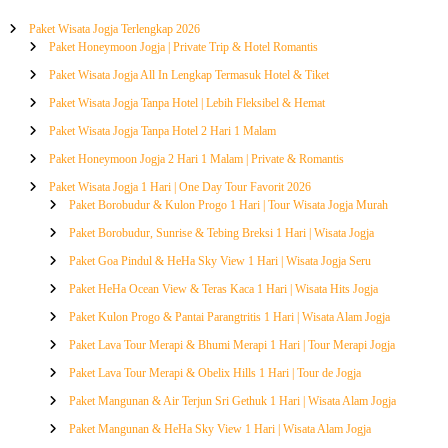
Paket Wisata Jogja Terlengkap 2026
Paket Honeymoon Jogja | Private Trip & Hotel Romantis
Paket Wisata Jogja All In Lengkap Termasuk Hotel & Tiket
Paket Wisata Jogja Tanpa Hotel | Lebih Fleksibel & Hemat
Paket Wisata Jogja Tanpa Hotel 2 Hari 1 Malam
Paket Honeymoon Jogja 2 Hari 1 Malam | Private & Romantis
Paket Wisata Jogja 1 Hari | One Day Tour Favorit 2026
Paket Borobudur & Kulon Progo 1 Hari | Tour Wisata Jogja Murah
Paket Borobudur, Sunrise & Tebing Breksi 1 Hari | Wisata Jogja
Paket Goa Pindul & HeHa Sky View 1 Hari | Wisata Jogja Seru
Paket HeHa Ocean View & Teras Kaca 1 Hari | Wisata Hits Jogja
Paket Kulon Progo & Pantai Parangtritis 1 Hari | Wisata Alam Jogja
Paket Lava Tour Merapi & Bhumi Merapi 1 Hari | Tour Merapi Jogja
Paket Lava Tour Merapi & Obelix Hills 1 Hari | Tour de Jogja
Paket Mangunan & Air Terjun Sri Gethuk 1 Hari | Wisata Alam Jogja
Paket Mangunan & HeHa Sky View 1 Hari | Wisata Alam Jogja