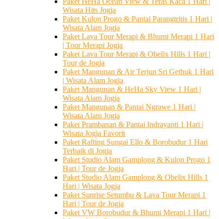
Paket HeHa Ocean View & Teras Kaca 1 Hari |
Wisata Hits Jogja
Paket Kulon Progo & Pantai Parangtritis 1 Hari |
Wisata Alam Jogja
Paket Lava Tour Merapi & Bhumi Merapi 1 Hari
| Tour Merapi Jogja
Paket Lava Tour Merapi & Obelix Hills 1 Hari |
Tour de Jogja
Paket Mangunan & Air Terjun Sri Gethuk 1 Hari
| Wisata Alam Jogja
Paket Mangunan & HeHa Sky View 1 Hari |
Wisata Alam Jogja
Paket Mangunan & Pantai Ngrawe 1 Hari |
Wisata Alam Jogja
Paket Prambanan & Pantai Indrayanti 1 Hari |
Wisata Jogja Favorit
Paket Rafting Sungai Ello & Borobudur 1 Hari
Terbaik di Jogja
Paket Studio Alam Gamplong & Kulon Progo 1
Hari | Tour de Jogja
Paket Studio Alam Gamplong & Obelix Hills 1
Hari | Wisata Jogja
Paket Sunrise Setumbu & Lava Tour Merapi 1
Hari | Tour de Jogja
Paket VW Borobudur & Bhumi Merapi 1 Hari |