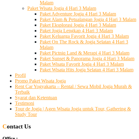
Malam
Paket Wisata Jogja 4 Hari 3 Malam
Paket Adventure Jogja 4 Hari 3 Malam
Paket Alam & Petualangan Jogja 4 Hari 3 Malam
Paket Eksplorasi Jogja 4 Hari 3 Malam
Paket Jogja Lengkap 4 Hari 3 Malam
Paket Keluarga Favorit Jogja 4 Hari 3 Malam
Paket On The Rock & Jogja Selatan 4 Hari 3
Malam
Paket Pictniq Land & Merapi 4 Hari 3 Malam
Paket Sunset & Panorama Jogja 4 Hari 3 Malam
Paket Wisata Favorit Jogja 4 Hari 3 Malam
Paket Wisata Hits Jogja Selatan 4 Hari 3 Malam
Profil
Promo Paket Wisata Jogja
Rent Car Yogyakarta – Rental / Sewa Mobil Jogja Murah &
Terbaik
Syarat dan Ketentuan
Testimoni
Tour de Jogja | Agen Wisata Jogja untuk Tour, Gathering &
Study Tour
Contact Us
Office :