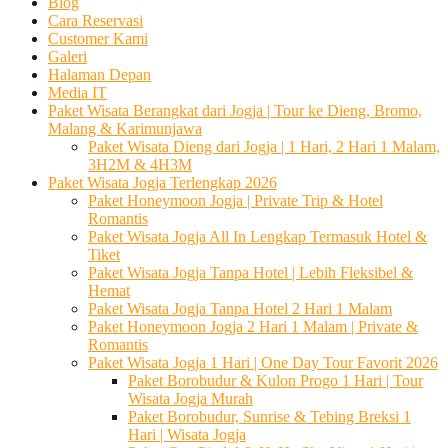
Blog
Cara Reservasi
Customer Kami
Galeri
Halaman Depan
Media IT
Paket Wisata Berangkat dari Jogja | Tour ke Dieng, Bromo,
Malang & Karimunjawa
Paket Wisata Dieng dari Jogja | 1 Hari, 2 Hari 1 Malam,
3H2M & 4H3M
Paket Wisata Jogja Terlengkap 2026
Paket Honeymoon Jogja | Private Trip & Hotel
Romantis
Paket Wisata Jogja All In Lengkap Termasuk Hotel &
Tiket
Paket Wisata Jogja Tanpa Hotel | Lebih Fleksibel &
Hemat
Paket Wisata Jogja Tanpa Hotel 2 Hari 1 Malam
Paket Honeymoon Jogja 2 Hari 1 Malam | Private &
Romantis
Paket Wisata Jogja 1 Hari | One Day Tour Favorit 2026
Paket Borobudur & Kulon Progo 1 Hari | Tour
Wisata Jogja Murah
Paket Borobudur, Sunrise & Tebing Breksi 1
Hari | Wisata Jogja