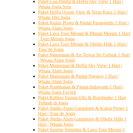
Paket Goa Pindul & HeHa Sky View 1 Hari |
Wisata Jogja Seru
Paket HeHa Ocean View & Teras Kaca 1 Hari |
Wisata Hits Jogja
Paket Kulon Progo & Pantai Parangtritis 1 Hari |
Wisata Alam Jogja
Paket Lava Tour Merapi & Bhumi Merapi 1 Hari
| Tour Merapi Jogja
Paket Lava Tour Merapi & Obelix Hills 1 Hari |
Tour de Jogja
Paket Mangunan & Air Terjun Sri Gethuk 1 Hari
| Wisata Alam Jogja
Paket Mangunan & HeHa Sky View 1 Hari |
Wisata Alam Jogja
Paket Mangunan & Pantai Ngrawe 1 Hari |
Wisata Alam Jogja
Paket Prambanan & Pantai Indrayanti 1 Hari |
Wisata Jogja Favorit
Paket Rafting Sungai Ello & Borobudur 1 Hari
Terbaik di Jogja
Paket Studio Alam Gamplong & Kulon Progo 1
Hari | Tour de Jogja
Paket Studio Alam Gamplong & Obelix Hills 1
Hari | Wisata Jogja
Paket Sunrise Setumbu & Lava Tour Merapi 1