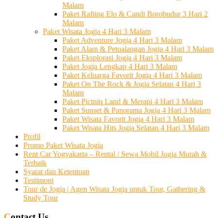
Malam
Paket Rafting Elo & Candi Borobudur 3 Hari 2
Malam
Paket Wisata Jogja 4 Hari 3 Malam
Paket Adventure Jogja 4 Hari 3 Malam
Paket Alam & Petualangan Jogja 4 Hari 3 Malam
Paket Eksplorasi Jogja 4 Hari 3 Malam
Paket Jogja Lengkap 4 Hari 3 Malam
Paket Keluarga Favorit Jogja 4 Hari 3 Malam
Paket On The Rock & Jogja Selatan 4 Hari 3
Malam
Paket Pictniq Land & Merapi 4 Hari 3 Malam
Paket Sunset & Panorama Jogja 4 Hari 3 Malam
Paket Wisata Favorit Jogja 4 Hari 3 Malam
Paket Wisata Hits Jogja Selatan 4 Hari 3 Malam
Profil
Promo Paket Wisata Jogja
Rent Car Yogyakarta – Rental / Sewa Mobil Jogja Murah &
Terbaik
Syarat dan Ketentuan
Testimoni
Tour de Jogja | Agen Wisata Jogja untuk Tour, Gathering &
Study Tour
Contact Us