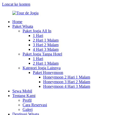
Loncat ke konten
Home
Tour
Paket
Paket Wisata
de
Tour
Paket Jogja All In
Jogja
&
1 Hari
Wisata
2 Hari 1 Malam
Jogja
3 Hari 2 Malam
2025
4 Hari 3 Malam
Paket Jogja Tanpa Hotel
1 Hari
2 Hari 1 Malam
Kategori Jogja Lainnya
Paket Honeymoon
Honeymoon 2 Hari 1 Malam
Honeymoon 3 Hari 2 Malam
Honeymoon 4 Hari 3 Malam
Sewa Mobil
Tentang Kami
Profil
Cara Reservasi
Galeri
Destinasi Wisata