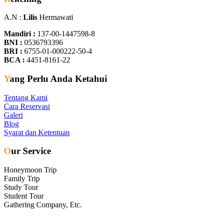
A.N :
Lilis
Hermawati
Mandiri :
137-00-1447598-8
BNI :
0536793396
BRI :
6755-01-000222-50-4
BCA :
4451-8161-22
Yang Perlu Anda Ketahui
Tentang Kami
Cara Reservasi
Galeri
Blog
Syarat dan Ketentuan
Our Service
Honeymoon Trip
Family Trip
Study Tour
Student Tour
Gathering Company, Etc.