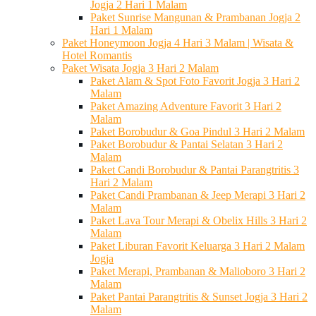
Jogja 2 Hari 1 Malam
Paket Sunrise Mangunan & Prambanan Jogja 2
Hari 1 Malam
Paket Honeymoon Jogja 4 Hari 3 Malam | Wisata &
Hotel Romantis
Paket Wisata Jogja 3 Hari 2 Malam
Paket Alam & Spot Foto Favorit Jogja 3 Hari 2
Malam
Paket Amazing Adventure Favorit 3 Hari 2
Malam
Paket Borobudur & Goa Pindul 3 Hari 2 Malam
Paket Borobudur & Pantai Selatan 3 Hari 2
Malam
Paket Candi Borobudur & Pantai Parangtritis 3
Hari 2 Malam
Paket Candi Prambanan & Jeep Merapi 3 Hari 2
Malam
Paket Lava Tour Merapi & Obelix Hills 3 Hari 2
Malam
Paket Liburan Favorit Keluarga 3 Hari 2 Malam
Jogja
Paket Merapi, Prambanan & Malioboro 3 Hari 2
Malam
Paket Pantai Parangtritis & Sunset Jogja 3 Hari 2
Malam