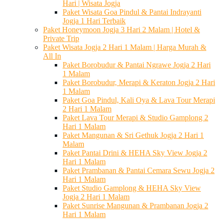
Hari | Wisata Jogja
Paket Wisata Goa Pindul & Pantai Indrayanti
Jogja 1 Hari Terbaik
Paket Honeymoon Jogja 3 Hari 2 Malam | Hotel &
Private Trip
Paket Wisata Jogja 2 Hari 1 Malam | Harga Murah &
All In
Paket Borobudur & Pantai Ngrawe Jogja 2 Hari
1 Malam
Paket Borobudur, Merapi & Keraton Jogja 2 Hari
1 Malam
Paket Goa Pindul, Kali Oya & Lava Tour Merapi
2 Hari 1 Malam
Paket Lava Tour Merapi & Studio Gamplong 2
Hari 1 Malam
Paket Mangunan & Sri Gethuk Jogja 2 Hari 1
Malam
Paket Pantai Drini & HEHA Sky View Jogja 2
Hari 1 Malam
Paket Prambanan & Pantai Cemara Sewu Jogja 2
Hari 1 Malam
Paket Studio Gamplong & HEHA Sky View
Jogja 2 Hari 1 Malam
Paket Sunrise Mangunan & Prambanan Jogja 2
Hari 1 Malam