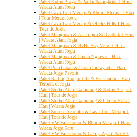
Paket Kulon Progo & Pantai Parangtritis 1 Hari |
Wisata Alam Jogja
Paket Lava Tour Merapi & Bhumi Merapi 1 Hari
| Tour Merapi Jogja
Paket Lava Tour Merapi & Obelix Hills 1 Hari |
Tour de Jogja
Paket Mangunan & Air Terjun Sri Gethuk 1 Hari
| Wisata Alam Jogja
Paket Mangunan & HeHa Sky View 1 Hari |
Wisata Alam Jogja
Paket Mangunan & Pantai Ngrawe 1 Hari |
Wisata Alam Jogja
Paket Prambanan & Pantai Indrayanti 1 Hari |
Wisata Jogja Favorit
Paket Rafting Sungai Ello & Borobudur 1 Hari
Terbaik di Jogja
Paket Studio Alam Gamplong & Kulon Progo 1
Hari | Tour de Jogja
Paket Studio Alam Gamplong & Obelix Hills 1
Hari | Wisata Jogja
Paket Sunrise Setumbu & Lava Tour Merapi 1
Hari | Tour de Jogja
Paket VW Borobudur & Bhumi Merapi 1 Hari |
Wisata Jogja Seru
Paket VW Borobudur & Gereja Ayam Paket 1