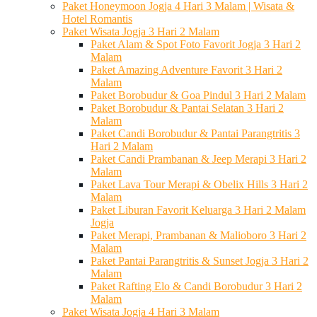
Paket Honeymoon Jogja 4 Hari 3 Malam | Wisata &
Hotel Romantis
Paket Wisata Jogja 3 Hari 2 Malam
Paket Alam & Spot Foto Favorit Jogja 3 Hari 2
Malam
Paket Amazing Adventure Favorit 3 Hari 2
Malam
Paket Borobudur & Goa Pindul 3 Hari 2 Malam
Paket Borobudur & Pantai Selatan 3 Hari 2
Malam
Paket Candi Borobudur & Pantai Parangtritis 3
Hari 2 Malam
Paket Candi Prambanan & Jeep Merapi 3 Hari 2
Malam
Paket Lava Tour Merapi & Obelix Hills 3 Hari 2
Malam
Paket Liburan Favorit Keluarga 3 Hari 2 Malam
Jogja
Paket Merapi, Prambanan & Malioboro 3 Hari 2
Malam
Paket Pantai Parangtritis & Sunset Jogja 3 Hari 2
Malam
Paket Rafting Elo & Candi Borobudur 3 Hari 2
Malam
Paket Wisata Jogja 4 Hari 3 Malam