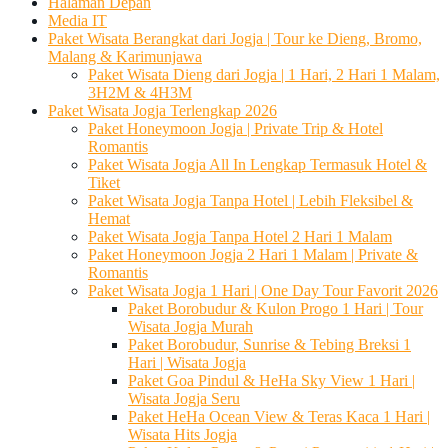
Halaman Depan
Media IT
Paket Wisata Berangkat dari Jogja | Tour ke Dieng, Bromo,
Malang & Karimunjawa
Paket Wisata Dieng dari Jogja | 1 Hari, 2 Hari 1 Malam,
3H2M & 4H3M
Paket Wisata Jogja Terlengkap 2026
Paket Honeymoon Jogja | Private Trip & Hotel
Romantis
Paket Wisata Jogja All In Lengkap Termasuk Hotel &
Tiket
Paket Wisata Jogja Tanpa Hotel | Lebih Fleksibel &
Hemat
Paket Wisata Jogja Tanpa Hotel 2 Hari 1 Malam
Paket Honeymoon Jogja 2 Hari 1 Malam | Private &
Romantis
Paket Wisata Jogja 1 Hari | One Day Tour Favorit 2026
Paket Borobudur & Kulon Progo 1 Hari | Tour
Wisata Jogja Murah
Paket Borobudur, Sunrise & Tebing Breksi 1
Hari | Wisata Jogja
Paket Goa Pindul & HeHa Sky View 1 Hari |
Wisata Jogja Seru
Paket HeHa Ocean View & Teras Kaca 1 Hari |
Wisata Hits Jogja