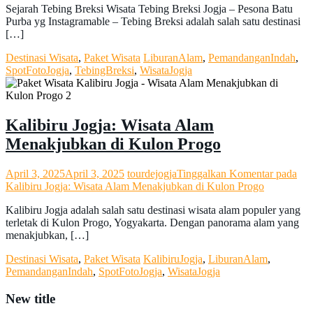
Sejarah Tebing Breksi Wisata Tebing Breksi Jogja – Pesona Batu
Purba yg Instagramable – Tebing Breksi adalah salah satu destinasi
[…]
Destinasi Wisata
,
Paket Wisata
LiburanAlam
,
PemandanganIndah
,
SpotFotoJogja
,
TebingBreksi
,
WisataJogja
Kalibiru Jogja: Wisata Alam
Menakjubkan di Kulon Progo
April 3, 2025
April 3, 2025
tourdejogja
Tinggalkan Komentar
pada
Kalibiru Jogja: Wisata Alam Menakjubkan di Kulon Progo
Kalibiru Jogja adalah salah satu destinasi wisata alam populer yang
terletak di Kulon Progo, Yogyakarta. Dengan panorama alam yang
menakjubkan, […]
Destinasi Wisata
,
Paket Wisata
KalibiruJogja
,
LiburanAlam
,
PemandanganIndah
,
SpotFotoJogja
,
WisataJogja
New title