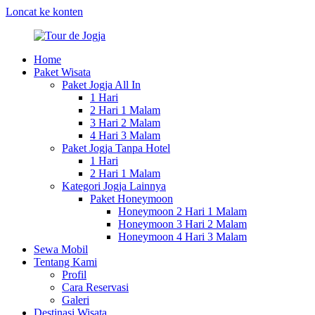
Loncat ke konten
Home
Tour
Paket
Paket Wisata
de
Tour
Paket Jogja All In
Jogja
&
1 Hari
Wisata
2 Hari 1 Malam
Jogja
3 Hari 2 Malam
2025
4 Hari 3 Malam
Paket Jogja Tanpa Hotel
1 Hari
2 Hari 1 Malam
Kategori Jogja Lainnya
Paket Honeymoon
Honeymoon 2 Hari 1 Malam
Honeymoon 3 Hari 2 Malam
Honeymoon 4 Hari 3 Malam
Sewa Mobil
Tentang Kami
Profil
Cara Reservasi
Galeri
Destinasi Wisata