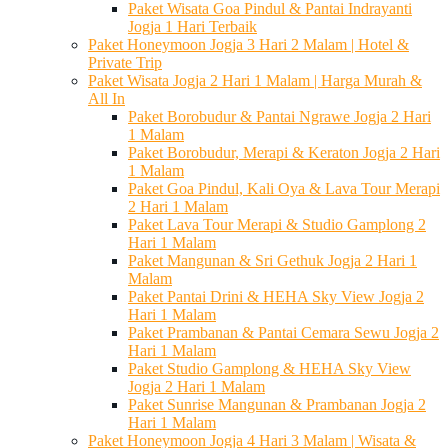
Paket Wisata Goa Pindul & Pantai Indrayanti
Jogja 1 Hari Terbaik
Paket Honeymoon Jogja 3 Hari 2 Malam | Hotel &
Private Trip
Paket Wisata Jogja 2 Hari 1 Malam | Harga Murah &
All In
Paket Borobudur & Pantai Ngrawe Jogja 2 Hari
1 Malam
Paket Borobudur, Merapi & Keraton Jogja 2 Hari
1 Malam
Paket Goa Pindul, Kali Oya & Lava Tour Merapi
2 Hari 1 Malam
Paket Lava Tour Merapi & Studio Gamplong 2
Hari 1 Malam
Paket Mangunan & Sri Gethuk Jogja 2 Hari 1
Malam
Paket Pantai Drini & HEHA Sky View Jogja 2
Hari 1 Malam
Paket Prambanan & Pantai Cemara Sewu Jogja 2
Hari 1 Malam
Paket Studio Gamplong & HEHA Sky View
Jogja 2 Hari 1 Malam
Paket Sunrise Mangunan & Prambanan Jogja 2
Hari 1 Malam
Paket Honeymoon Jogja 4 Hari 3 Malam | Wisata &