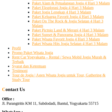
Paket Alam & Petualangan Jogja 4 Hari 3 Malam
Paket Eksplorasi Jogja 4 Hari 3 Malam
Paket Jogja Lengkap 4 Hari 3 Malam
Paket Keluarga Favorit Jogja 4 Hari 3 Malam
Paket On The Rock & Jogja Selatan 4 Hari 3
Malam
Paket Pictniq Land & Merapi 4 Hari 3 Malam
Paket Sunset & Panorama Jogja 4 Hari 3 Malam
Paket Wisata Favorit Jogja 4 Hari 3 Malam
Paket Wisata Hits Jogja Selatan 4 Hari 3 Malam
Profil
Promo Paket Wisata Jogja
Rent Car Yogyakarta – Rental / Sewa Mobil Jogja Murah &
Terbaik
Syarat dan Ketentuan
Testimoni
Tour de Jogja | Agen Wisata Jogja untuk Tour, Gathering &
Study Tour
Contact Us
Office :
Jl. Parangtritis KM 11, Sabdodadi, Bantul, Yogyakarta 55715
WhatsApp :