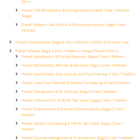
Seru
Paket VW Borobudur & Gereja Ayam Paket 1 Hari | Wisata
Jogja
Paket Wisata Goa Pindul & Pantai Indrayanti Jogja 1 Hari
Terbaik
Paket Honeymoon Jogja 3 Hari 2 Malam | Hotel & Private Trip
Paket Wisata Jogja 2 Hari 1 Malam | Harga Murah & All In
Paket Borobudur & Pantai Ngrawe Jogja 2 Hari 1 Malam
Paket Borobudur, Merapi & Keraton Jogja 2 Hari 1 Malam
Paket Goa Pindul, Kali Oya & Lava Tour Merapi 2 Hari 1 Malam
Paket Lava Tour Merapi & Studio Gamplong 2 Hari 1 Malam
Paket Mangunan & Sri Gethuk Jogja 2 Hari 1 Malam
Paket Pantai Drini & HEHA Sky View Jogja 2 Hari 1 Malam
Paket Prambanan & Pantai Cemara Sewu Jogja 2 Hari 1
Malam
Paket Studio Gamplong & HEHA Sky View Jogja 2 Hari 1
Malam
Paket Sunrise Mangunan & Prambanan Jogja 2 Hari 1 Malam