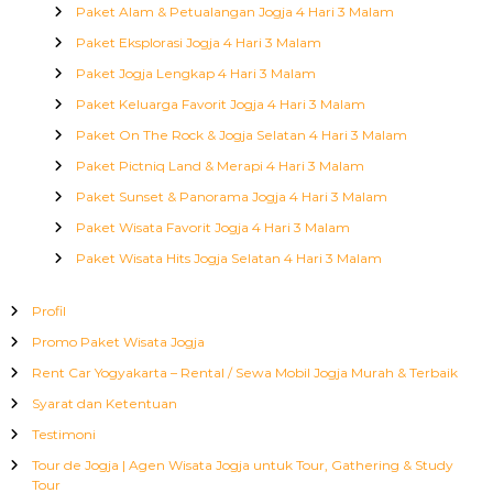
Paket Alam & Petualangan Jogja 4 Hari 3 Malam
Paket Eksplorasi Jogja 4 Hari 3 Malam
Paket Jogja Lengkap 4 Hari 3 Malam
Paket Keluarga Favorit Jogja 4 Hari 3 Malam
Paket On The Rock & Jogja Selatan 4 Hari 3 Malam
Paket Pictniq Land & Merapi 4 Hari 3 Malam
Paket Sunset & Panorama Jogja 4 Hari 3 Malam
Paket Wisata Favorit Jogja 4 Hari 3 Malam
Paket Wisata Hits Jogja Selatan 4 Hari 3 Malam
Profil
Promo Paket Wisata Jogja
Rent Car Yogyakarta – Rental / Sewa Mobil Jogja Murah & Terbaik
Syarat dan Ketentuan
Testimoni
Tour de Jogja | Agen Wisata Jogja untuk Tour, Gathering & Study
Tour