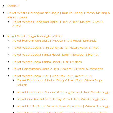
Media IT
Paket Wisata Berangkat dari Jogja | Tour ke Dieng, Bromo, Malang &
Karimunjawa
Paket Wisata Dieng dari Jogja | 1 Hari, 2 Hari 1 Malam, 3H2M &
4H3M
Paket Wisata Jogja Terlengkap 2026
Paket Honeymoon Jogja | Private Trip & Hotel Romantis
Paket Wisata Jogja All In Lengkap Termasuk Hotel & Tiket
Paket Wisata Jogja Tanpa Hotel | Lebih Fleksibel & Hemat
Paket Wisata Jogja Tanpa Hotel 2 Hari 1 Malam
Paket Honeymoon Jogja 2 Hari 1 Malam | Private & Romantis
Paket Wisata Jogja 1 Hari | One Day Tour Favorit 2026
Paket Borobudur & Kulon Progo 1 Hari | Tour Wisata Jogja
Murah
Paket Borobudur, Sunrise & Tebing Breksi 1 Hari | Wisata Jogja
Paket Goa Pindul & HeHa Sky View 1 Hari | Wisata Jogja Seru
Paket HeHa Ocean View & Teras Kaca 1 Hari | Wisata Hits Jogja