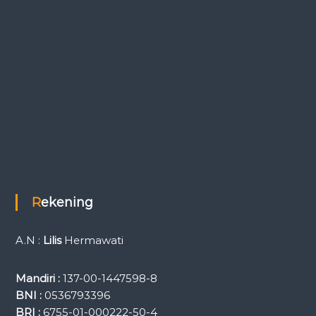
Rekening
A.N :
Lilis
Hermawati
Mandiri :
137-00-1447598-8
BNI :
0536793396
BRI :
6755-01-000222-50-4