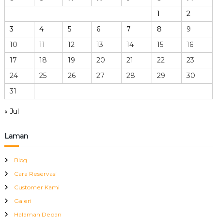
d
1
2
a
3
4
5
6
7
8
9
10
11
12
13
14
15
16
17
18
19
20
21
22
23
24
25
26
27
28
29
30
31
« Jul
Laman
Blog
Cara Reservasi
Customer Kami
Galeri
Halaman Depan