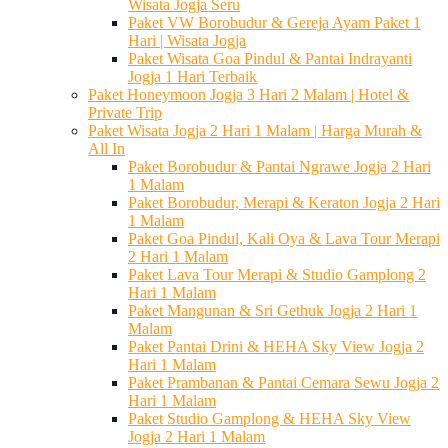
Wisata Jogja Seru
Paket VW Borobudur & Gereja Ayam Paket 1
Hari | Wisata Jogja
Paket Wisata Goa Pindul & Pantai Indrayanti
Jogja 1 Hari Terbaik
Paket Honeymoon Jogja 3 Hari 2 Malam | Hotel &
Private Trip
Paket Wisata Jogja 2 Hari 1 Malam | Harga Murah &
All In
Paket Borobudur & Pantai Ngrawe Jogja 2 Hari
1 Malam
Paket Borobudur, Merapi & Keraton Jogja 2 Hari
1 Malam
Paket Goa Pindul, Kali Oya & Lava Tour Merapi
2 Hari 1 Malam
Paket Lava Tour Merapi & Studio Gamplong 2
Hari 1 Malam
Paket Mangunan & Sri Gethuk Jogja 2 Hari 1
Malam
Paket Pantai Drini & HEHA Sky View Jogja 2
Hari 1 Malam
Paket Prambanan & Pantai Cemara Sewu Jogja 2
Hari 1 Malam
Paket Studio Gamplong & HEHA Sky View
Jogja 2 Hari 1 Malam