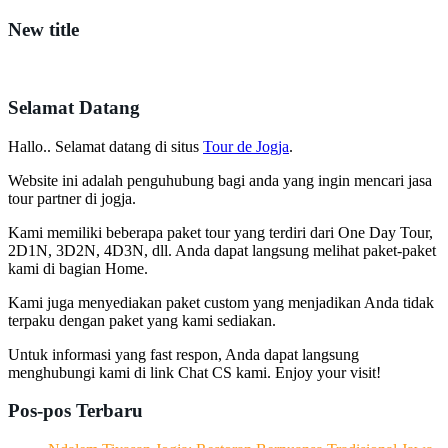
New title
Selamat Datang
Hallo.. Selamat datang di situs
Tour de Jogja
.
Website ini adalah penguhubung bagi anda yang ingin mencari jasa
tour partner di jogja.
Kami memiliki beberapa paket tour yang terdiri dari One Day Tour,
2D1N, 3D2N, 4D3N, dll. Anda dapat langsung melihat paket-paket
kami di bagian Home.
Kami juga menyediakan paket custom yang menjadikan Anda tidak
terpaku dengan paket yang kami sediakan.
Untuk informasi yang fast respon, Anda dapat langsung
menghubungi kami di link Chat CS kami. Enjoy your visit!
Pos-pos Terbaru