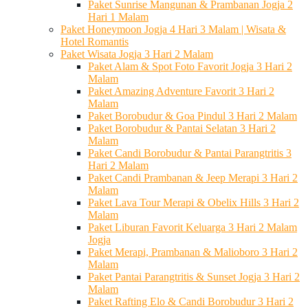
Paket Sunrise Mangunan & Prambanan Jogja 2
Hari 1 Malam
Paket Honeymoon Jogja 4 Hari 3 Malam | Wisata &
Hotel Romantis
Paket Wisata Jogja 3 Hari 2 Malam
Paket Alam & Spot Foto Favorit Jogja 3 Hari 2
Malam
Paket Amazing Adventure Favorit 3 Hari 2
Malam
Paket Borobudur & Goa Pindul 3 Hari 2 Malam
Paket Borobudur & Pantai Selatan 3 Hari 2
Malam
Paket Candi Borobudur & Pantai Parangtritis 3
Hari 2 Malam
Paket Candi Prambanan & Jeep Merapi 3 Hari 2
Malam
Paket Lava Tour Merapi & Obelix Hills 3 Hari 2
Malam
Paket Liburan Favorit Keluarga 3 Hari 2 Malam
Jogja
Paket Merapi, Prambanan & Malioboro 3 Hari 2
Malam
Paket Pantai Parangtritis & Sunset Jogja 3 Hari 2
Malam
Paket Rafting Elo & Candi Borobudur 3 Hari 2