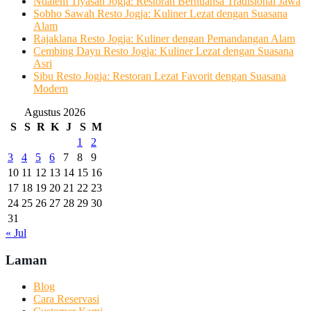
Ndalem Tiyasan Jogja: Restoran Bernuansa Tradisional Jawa
Sobho Sawah Resto Jogja: Kuliner Lezat dengan Suasana
Alam
Rajaklana Resto Jogja: Kuliner dengan Pemandangan Alam
Cembing Dayu Resto Jogja: Kuliner Lezat dengan Suasana
Asri
Sibu Resto Jogja: Restoran Lezat Favorit dengan Suasana
Modern
Agustus 2026
S
S
R
K
J
S
M
1
2
3
4
5
6
7
8
9
10
11
12
13
14
15
16
17
18
19
20
21
22
23
24
25
26
27
28
29
30
31
« Jul
Laman
Blog
Cara Reservasi