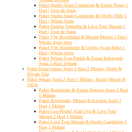
Paket Studio Alam Gamplong & Kulon Progo 1
Hari | Tour de Jogja
Paket Studio Alam Gamplong & Obelix Hills 1
Hari | Wisata Jogja
Paket Sunrise Setumbu & Lava Tour Merapi 1
Hari | Tour de Jogja
Paket VW Borobudur & Bhumi Merapi 1 Hari |
Wisata Jogja Seru
Paket VW Borobudur & Gereja Ayam Paket 1
Hari | Wisata Jogja
Paket Wisata Goa Pindul & Pantai Indrayanti
Jogja 1 Hari Terbaik
Paket Honeymoon Jogja 3 Hari 2 Malam | Hotel &
Private Trip
Paket Wisata Jogja 2 Hari 1 Malam | Harga Murah &
All In
Paket Borobudur & Pantai Ngrawe Jogja 2 Hari
1 Malam
Paket Borobudur, Merapi & Keraton Jogja 2
Hari 1 Malam
Paket Goa Pindul, Kali Oya & Lava Tour
Merapi 2 Hari 1 Malam
Paket Lava Tour Merapi & Studio Gamplong 2
Hari 1 Malam