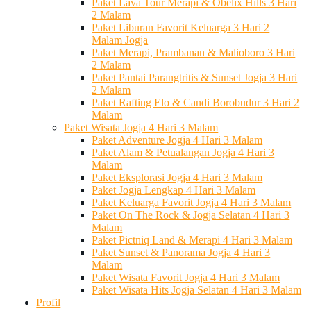
Paket Lava Tour Merapi & Obelix Hills 3 Hari
2 Malam
Paket Liburan Favorit Keluarga 3 Hari 2
Malam Jogja
Paket Merapi, Prambanan & Malioboro 3 Hari
2 Malam
Paket Pantai Parangtritis & Sunset Jogja 3 Hari
2 Malam
Paket Rafting Elo & Candi Borobudur 3 Hari 2
Malam
Paket Wisata Jogja 4 Hari 3 Malam
Paket Adventure Jogja 4 Hari 3 Malam
Paket Alam & Petualangan Jogja 4 Hari 3
Malam
Paket Eksplorasi Jogja 4 Hari 3 Malam
Paket Jogja Lengkap 4 Hari 3 Malam
Paket Keluarga Favorit Jogja 4 Hari 3 Malam
Paket On The Rock & Jogja Selatan 4 Hari 3
Malam
Paket Pictniq Land & Merapi 4 Hari 3 Malam
Paket Sunset & Panorama Jogja 4 Hari 3
Malam
Paket Wisata Favorit Jogja 4 Hari 3 Malam
Paket Wisata Hits Jogja Selatan 4 Hari 3 Malam
Profil