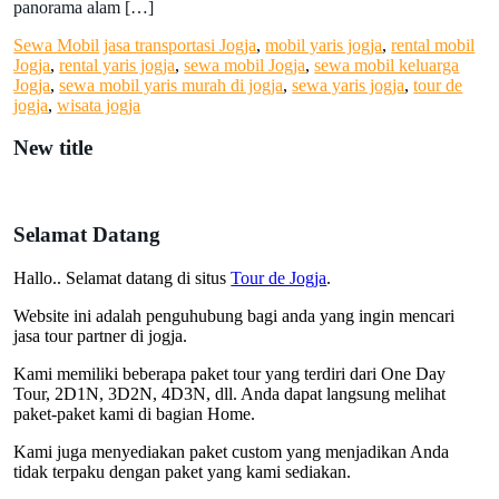
panorama alam […]
Sewa Mobil
jasa transportasi Jogja
,
mobil yaris jogja
,
rental mobil
Jogja
,
rental yaris jogja
,
sewa mobil Jogja
,
sewa mobil keluarga
Jogja
,
sewa mobil yaris murah di jogja
,
sewa yaris jogja
,
tour de
jogja
,
wisata jogja
New title
Selamat Datang
Hallo.. Selamat datang di situs
Tour de Jogja
.
Website ini adalah penguhubung bagi anda yang ingin mencari
jasa tour partner di jogja.
Kami memiliki beberapa paket tour yang terdiri dari One Day
Tour, 2D1N, 3D2N, 4D3N, dll. Anda dapat langsung melihat
paket-paket kami di bagian Home.
Kami juga menyediakan paket custom yang menjadikan Anda
tidak terpaku dengan paket yang kami sediakan.