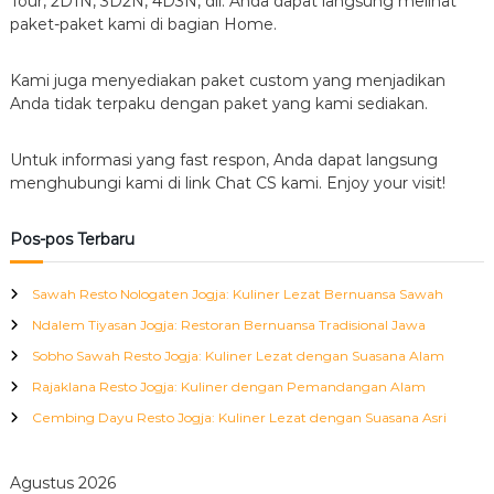
Tour, 2D1N, 3D2N, 4D3N, dll. Anda dapat langsung melihat
y
paket-paket kami di bagian Home.
i
k
u
Kami juga menyediakan paket custom yang menjadikan
n
Anda tidak terpaku dengan paket yang kami sediakan.
t
u
k
Untuk informasi yang fast respon, Anda dapat langsung
H
menghubungi kami di link Chat CS kami. Enjoy your visit!
e
a
l
Pos-pos Terbaru
i
n
g
Sawah Resto Nologaten Jogja: Kuliner Lezat Bernuansa Sawah
B
Ndalem Tiyasan Jogja: Restoran Bernuansa Tradisional Jawa
a
r
Sobho Sawah Resto Jogja: Kuliner Lezat dengan Suasana Alam
e
Rajaklana Resto Jogja: Kuliner dengan Pemandangan Alam
n
g
Cembing Dayu Resto Jogja: Kuliner Lezat dengan Suasana Asri
K
e
l
Agustus 2026
u