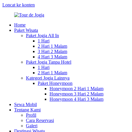
Loncat ke konten
Home
Tour
Paket
Paket Wisata
de
Tour
Paket Jogja All In
Jogja
&
1 Hari
Wisata
2 Hari 1 Malam
Jogja
3 Hari 2 Malam
2025
4 Hari 3 Malam
Paket Jogja Tanpa Hotel
1 Hari
2 Hari 1 Malam
Kategori Jogja Lainnya
Paket Honeymoon
Honeymoon 2 Hari 1 Malam
Honeymoon 3 Hari 2 Malam
Honeymoon 4 Hari 3 Malam
Sewa Mobil
Tentang Kami
Profil
Cara Reservasi
Galeri
Destinasi Wisata