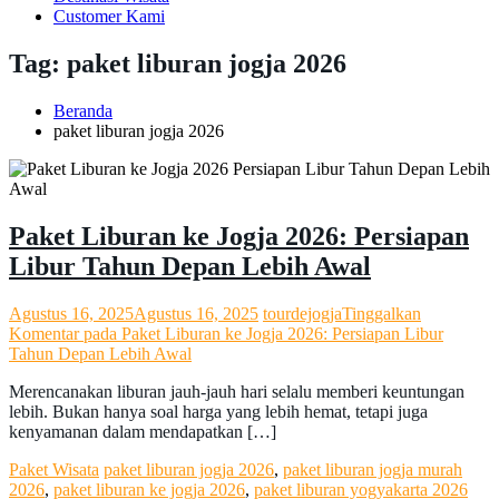
Customer Kami
Tag:
paket liburan jogja 2026
Beranda
paket liburan jogja 2026
Paket Liburan ke Jogja 2026: Persiapan
Libur Tahun Depan Lebih Awal
Agustus 16, 2025
Agustus 16, 2025
tourdejogja
Tinggalkan
Komentar
pada Paket Liburan ke Jogja 2026: Persiapan Libur
Tahun Depan Lebih Awal
Merencanakan liburan jauh-jauh hari selalu memberi keuntungan
lebih. Bukan hanya soal harga yang lebih hemat, tetapi juga
kenyamanan dalam mendapatkan […]
Paket Wisata
paket liburan jogja 2026
,
paket liburan jogja murah
2026
,
paket liburan ke jogja 2026
,
paket liburan yogyakarta 2026