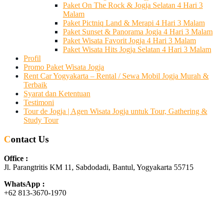
Paket On The Rock & Jogja Selatan 4 Hari 3
Malam
Paket Pictniq Land & Merapi 4 Hari 3 Malam
Paket Sunset & Panorama Jogja 4 Hari 3 Malam
Paket Wisata Favorit Jogja 4 Hari 3 Malam
Paket Wisata Hits Jogja Selatan 4 Hari 3 Malam
Profil
Promo Paket Wisata Jogja
Rent Car Yogyakarta – Rental / Sewa Mobil Jogja Murah &
Terbaik
Syarat dan Ketentuan
Testimoni
Tour de Jogja | Agen Wisata Jogja untuk Tour, Gathering &
Study Tour
Contact Us
Office :
Jl. Parangtritis KM 11, Sabdodadi, Bantul, Yogyakarta 55715
WhatsApp :
+62 813-3670-1970