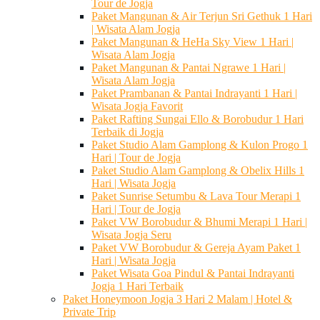
Tour de Jogja
Paket Mangunan & Air Terjun Sri Gethuk 1 Hari
| Wisata Alam Jogja
Paket Mangunan & HeHa Sky View 1 Hari |
Wisata Alam Jogja
Paket Mangunan & Pantai Ngrawe 1 Hari |
Wisata Alam Jogja
Paket Prambanan & Pantai Indrayanti 1 Hari |
Wisata Jogja Favorit
Paket Rafting Sungai Ello & Borobudur 1 Hari
Terbaik di Jogja
Paket Studio Alam Gamplong & Kulon Progo 1
Hari | Tour de Jogja
Paket Studio Alam Gamplong & Obelix Hills 1
Hari | Wisata Jogja
Paket Sunrise Setumbu & Lava Tour Merapi 1
Hari | Tour de Jogja
Paket VW Borobudur & Bhumi Merapi 1 Hari |
Wisata Jogja Seru
Paket VW Borobudur & Gereja Ayam Paket 1
Hari | Wisata Jogja
Paket Wisata Goa Pindul & Pantai Indrayanti
Jogja 1 Hari Terbaik
Paket Honeymoon Jogja 3 Hari 2 Malam | Hotel &
Private Trip