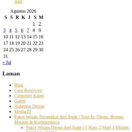
Asri
Agustus 2026
S
S
R
K
J
S
M
1
2
3
4
5
6
7
8
9
10
11
12
13
14
15
16
17
18
19
20
21
22
23
24
25
26
27
28
29
30
31
« Jul
Laman
Blog
Cara Reservasi
Customer Kami
Galeri
Halaman Depan
Media IT
Paket Wisata Berangkat dari Jogja | Tour ke Dieng, Bromo,
Malang & Karimunjawa
Paket Wisata Dieng dari Jogja | 1 Hari, 2 Hari 1 Malam,