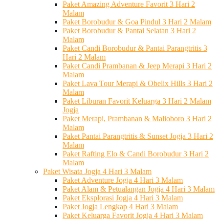
Paket Amazing Adventure Favorit 3 Hari 2
Malam
Paket Borobudur & Goa Pindul 3 Hari 2 Malam
Paket Borobudur & Pantai Selatan 3 Hari 2
Malam
Paket Candi Borobudur & Pantai Parangtritis 3
Hari 2 Malam
Paket Candi Prambanan & Jeep Merapi 3 Hari 2
Malam
Paket Lava Tour Merapi & Obelix Hills 3 Hari 2
Malam
Paket Liburan Favorit Keluarga 3 Hari 2 Malam
Jogja
Paket Merapi, Prambanan & Malioboro 3 Hari 2
Malam
Paket Pantai Parangtritis & Sunset Jogja 3 Hari 2
Malam
Paket Rafting Elo & Candi Borobudur 3 Hari 2
Malam
Paket Wisata Jogja 4 Hari 3 Malam
Paket Adventure Jogja 4 Hari 3 Malam
Paket Alam & Petualangan Jogja 4 Hari 3 Malam
Paket Eksplorasi Jogja 4 Hari 3 Malam
Paket Jogja Lengkap 4 Hari 3 Malam
Paket Keluarga Favorit Jogja 4 Hari 3 Malam