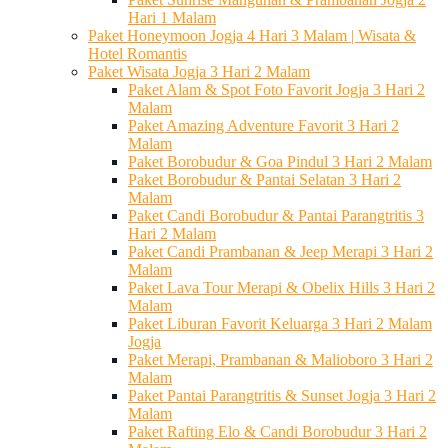
Hari 1 Malam
Paket Honeymoon Jogja 4 Hari 3 Malam | Wisata &
Hotel Romantis
Paket Wisata Jogja 3 Hari 2 Malam
Paket Alam & Spot Foto Favorit Jogja 3 Hari 2
Malam
Paket Amazing Adventure Favorit 3 Hari 2
Malam
Paket Borobudur & Goa Pindul 3 Hari 2 Malam
Paket Borobudur & Pantai Selatan 3 Hari 2
Malam
Paket Candi Borobudur & Pantai Parangtritis 3
Hari 2 Malam
Paket Candi Prambanan & Jeep Merapi 3 Hari 2
Malam
Paket Lava Tour Merapi & Obelix Hills 3 Hari 2
Malam
Paket Liburan Favorit Keluarga 3 Hari 2 Malam
Jogja
Paket Merapi, Prambanan & Malioboro 3 Hari 2
Malam
Paket Pantai Parangtritis & Sunset Jogja 3 Hari 2
Malam
Paket Rafting Elo & Candi Borobudur 3 Hari 2