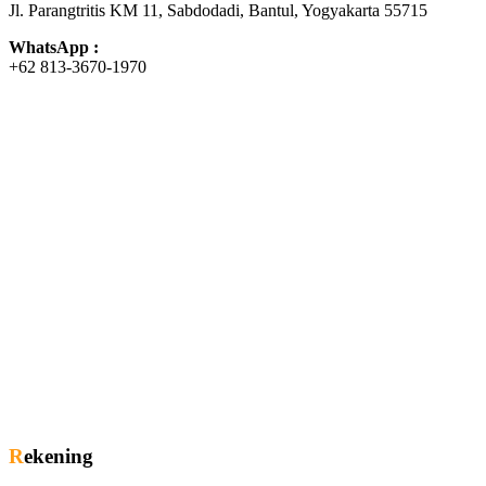
Jl. Parangtritis KM 11, Sabdodadi, Bantul, Yogyakarta 55715
WhatsApp :
+62 813-3670-1970
Rekening