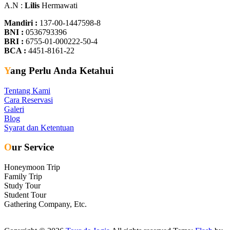
A.N :
Lilis
Hermawati
Mandiri :
137-00-1447598-8
BNI :
0536793396
BRI :
6755-01-000222-50-4
BCA :
4451-8161-22
Yang Perlu Anda Ketahui
Tentang Kami
Cara Reservasi
Galeri
Blog
Syarat dan Ketentuan
Our Service
Honeymoon Trip
Family Trip
Study Tour
Student Tour
Gathering Company, Etc.