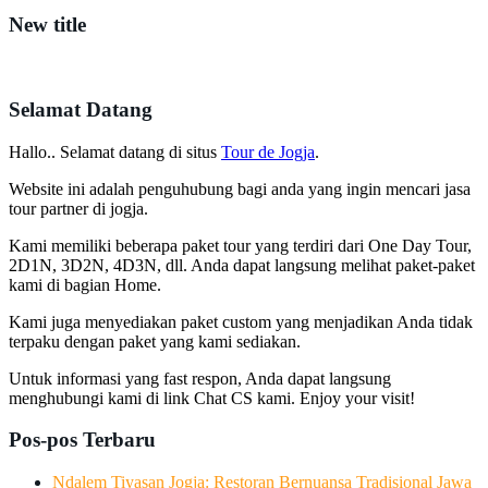
New title
Selamat Datang
Hallo.. Selamat datang di situs
Tour de Jogja
.
Website ini adalah penguhubung bagi anda yang ingin mencari jasa
tour partner di jogja.
Kami memiliki beberapa paket tour yang terdiri dari One Day Tour,
2D1N, 3D2N, 4D3N, dll. Anda dapat langsung melihat paket-paket
kami di bagian Home.
Kami juga menyediakan paket custom yang menjadikan Anda tidak
terpaku dengan paket yang kami sediakan.
Untuk informasi yang fast respon, Anda dapat langsung
menghubungi kami di link Chat CS kami. Enjoy your visit!
Pos-pos Terbaru
Ndalem Tiyasan Jogja: Restoran Bernuansa Tradisional Jawa