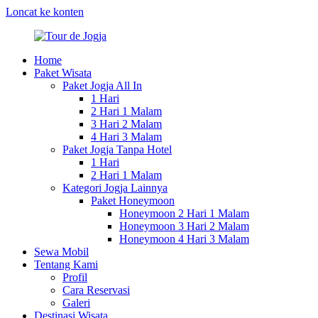
Loncat ke konten
Home
Tour
Paket
Paket Wisata
de
Tour
Paket Jogja All In
Jogja
&
1 Hari
Wisata
2 Hari 1 Malam
Jogja
3 Hari 2 Malam
2025
4 Hari 3 Malam
Paket Jogja Tanpa Hotel
1 Hari
2 Hari 1 Malam
Kategori Jogja Lainnya
Paket Honeymoon
Honeymoon 2 Hari 1 Malam
Honeymoon 3 Hari 2 Malam
Honeymoon 4 Hari 3 Malam
Sewa Mobil
Tentang Kami
Profil
Cara Reservasi
Galeri
Destinasi Wisata