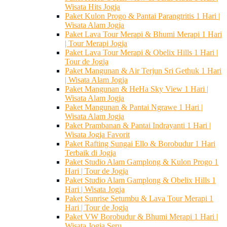
Wisata Hits Jogja
Paket Kulon Progo & Pantai Parangtritis 1 Hari |
Wisata Alam Jogja
Paket Lava Tour Merapi & Bhumi Merapi 1 Hari
| Tour Merapi Jogja
Paket Lava Tour Merapi & Obelix Hills 1 Hari |
Tour de Jogja
Paket Mangunan & Air Terjun Sri Gethuk 1 Hari
| Wisata Alam Jogja
Paket Mangunan & HeHa Sky View 1 Hari |
Wisata Alam Jogja
Paket Mangunan & Pantai Ngrawe 1 Hari |
Wisata Alam Jogja
Paket Prambanan & Pantai Indrayanti 1 Hari |
Wisata Jogja Favorit
Paket Rafting Sungai Ello & Borobudur 1 Hari
Terbaik di Jogja
Paket Studio Alam Gamplong & Kulon Progo 1
Hari | Tour de Jogja
Paket Studio Alam Gamplong & Obelix Hills 1
Hari | Wisata Jogja
Paket Sunrise Setumbu & Lava Tour Merapi 1
Hari | Tour de Jogja
Paket VW Borobudur & Bhumi Merapi 1 Hari |
Wisata Jogja Seru