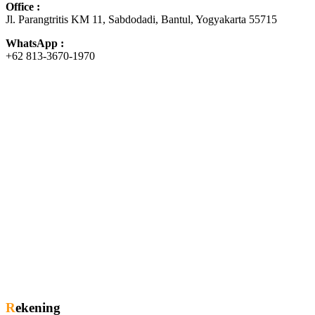
Office :
Jl. Parangtritis KM 11, Sabdodadi, Bantul, Yogyakarta 55715
WhatsApp :
+62 813-3670-1970
Rekening