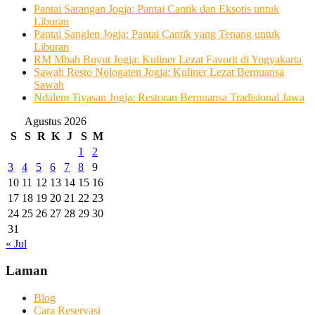
Pantai Sarangan Jogja: Pantai Cantik dan Eksotis untuk
Liburan
Pantai Sanglen Jogja: Pantai Cantik yang Tenang untuk
Liburan
RM Mbah Buyut Jogja: Kuliner Lezat Favorit di Yogyakarta
Sawah Resto Nologaten Jogja: Kuliner Lezat Bernuansa
Sawah
Ndalem Tiyasan Jogja: Restoran Bernuansa Tradisional Jawa
Agustus 2026
S
S
R
K
J
S
M
1
2
3
4
5
6
7
8
9
10
11
12
13
14
15
16
17
18
19
20
21
22
23
24
25
26
27
28
29
30
31
« Jul
Laman
Blog
Cara Reservasi