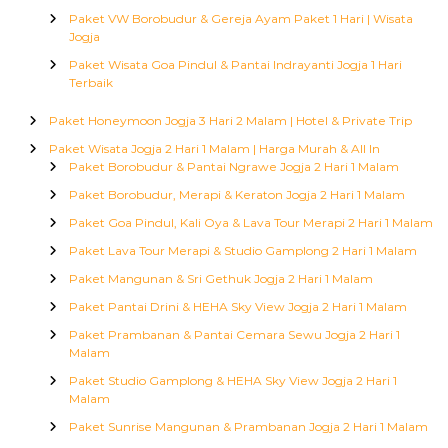
Paket VW Borobudur & Gereja Ayam Paket 1 Hari | Wisata
Jogja
Paket Wisata Goa Pindul & Pantai Indrayanti Jogja 1 Hari
Terbaik
Paket Honeymoon Jogja 3 Hari 2 Malam | Hotel & Private Trip
Paket Wisata Jogja 2 Hari 1 Malam | Harga Murah & All In
Paket Borobudur & Pantai Ngrawe Jogja 2 Hari 1 Malam
Paket Borobudur, Merapi & Keraton Jogja 2 Hari 1 Malam
Paket Goa Pindul, Kali Oya & Lava Tour Merapi 2 Hari 1 Malam
Paket Lava Tour Merapi & Studio Gamplong 2 Hari 1 Malam
Paket Mangunan & Sri Gethuk Jogja 2 Hari 1 Malam
Paket Pantai Drini & HEHA Sky View Jogja 2 Hari 1 Malam
Paket Prambanan & Pantai Cemara Sewu Jogja 2 Hari 1
Malam
Paket Studio Gamplong & HEHA Sky View Jogja 2 Hari 1
Malam
Paket Sunrise Mangunan & Prambanan Jogja 2 Hari 1 Malam