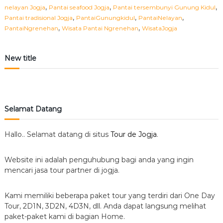
a
,
,
,
a
nelayan Jogja
Pantai seafood Jogja
Pantai tersembunyi Gunung Kidul
i
n
,
,
,
Pantai tradisional Jogja
PantaiGunungkidul
PantaiNelayan
N
T
,
,
PantaiNgrenehan
Wisata Pantai Ngrenehan
WisataJogja
g
e
r
r
e
s
New title
n
e
e
m
h
b
a
u
n
n
J
y
Selamat Datang
o
i
g
d
j
i
Hallo.. Selamat datang di situs
Tour de Jogja
.
a
G
–
u
T
Website ini adalah penguhubung bagi anda yang ingin
n
e
u
mencari jasa tour partner di jogja.
m
n
p
g
a
Kami memiliki beberapa paket tour yang terdiri dari One Day
K
t
i
Tour, 2D1N, 3D2N, 4D3N, dll. Anda dapat langsung melihat
S
d
paket-paket kami di bagian Home.
e
u