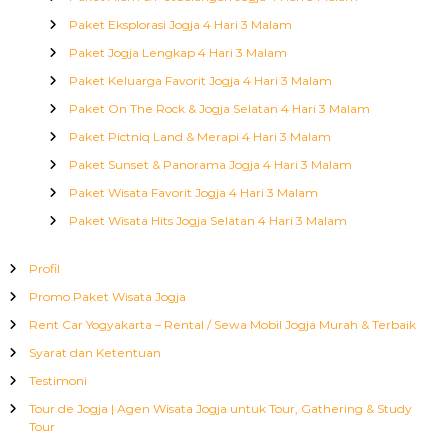
Paket Eksplorasi Jogja 4 Hari 3 Malam
Paket Jogja Lengkap 4 Hari 3 Malam
Paket Keluarga Favorit Jogja 4 Hari 3 Malam
Paket On The Rock & Jogja Selatan 4 Hari 3 Malam
Paket Pictniq Land & Merapi 4 Hari 3 Malam
Paket Sunset & Panorama Jogja 4 Hari 3 Malam
Paket Wisata Favorit Jogja 4 Hari 3 Malam
Paket Wisata Hits Jogja Selatan 4 Hari 3 Malam
Profil
Promo Paket Wisata Jogja
Rent Car Yogyakarta – Rental / Sewa Mobil Jogja Murah & Terbaik
Syarat dan Ketentuan
Testimoni
Tour de Jogja | Agen Wisata Jogja untuk Tour, Gathering & Study
Tour