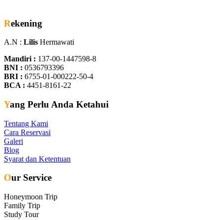
Rekening
A.N :
Lilis
Hermawati
Mandiri :
137-00-1447598-8
BNI :
0536793396
BRI :
6755-01-000222-50-4
BCA :
4451-8161-22
Yang Perlu Anda Ketahui
Tentang Kami
Cara Reservasi
Galeri
Blog
Syarat dan Ketentuan
Our Service
Honeymoon Trip
Family Trip
Study Tour