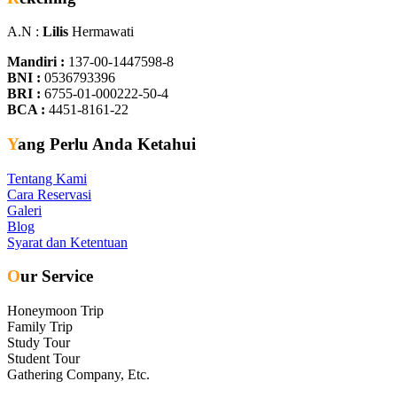
A.N :
Lilis
Hermawati
Mandiri :
137-00-1447598-8
BNI :
0536793396
BRI :
6755-01-000222-50-4
BCA :
4451-8161-22
Yang Perlu Anda Ketahui
Tentang Kami
Cara Reservasi
Galeri
Blog
Syarat dan Ketentuan
Our Service
Honeymoon Trip
Family Trip
Study Tour
Student Tour
Gathering Company, Etc.