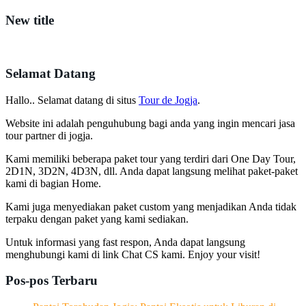
New title
Selamat Datang
Hallo.. Selamat datang di situs
Tour de Jogja
.
Website ini adalah penguhubung bagi anda yang ingin mencari jasa
tour partner di jogja.
Kami memiliki beberapa paket tour yang terdiri dari One Day Tour,
2D1N, 3D2N, 4D3N, dll. Anda dapat langsung melihat paket-paket
kami di bagian Home.
Kami juga menyediakan paket custom yang menjadikan Anda tidak
terpaku dengan paket yang kami sediakan.
Untuk informasi yang fast respon, Anda dapat langsung
menghubungi kami di link Chat CS kami. Enjoy your visit!
Pos-pos Terbaru