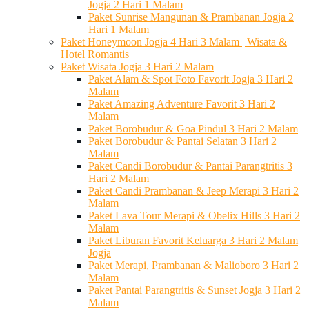
Jogja 2 Hari 1 Malam
Paket Sunrise Mangunan & Prambanan Jogja 2
Hari 1 Malam
Paket Honeymoon Jogja 4 Hari 3 Malam | Wisata &
Hotel Romantis
Paket Wisata Jogja 3 Hari 2 Malam
Paket Alam & Spot Foto Favorit Jogja 3 Hari 2
Malam
Paket Amazing Adventure Favorit 3 Hari 2
Malam
Paket Borobudur & Goa Pindul 3 Hari 2 Malam
Paket Borobudur & Pantai Selatan 3 Hari 2
Malam
Paket Candi Borobudur & Pantai Parangtritis 3
Hari 2 Malam
Paket Candi Prambanan & Jeep Merapi 3 Hari 2
Malam
Paket Lava Tour Merapi & Obelix Hills 3 Hari 2
Malam
Paket Liburan Favorit Keluarga 3 Hari 2 Malam
Jogja
Paket Merapi, Prambanan & Malioboro 3 Hari 2
Malam
Paket Pantai Parangtritis & Sunset Jogja 3 Hari 2
Malam