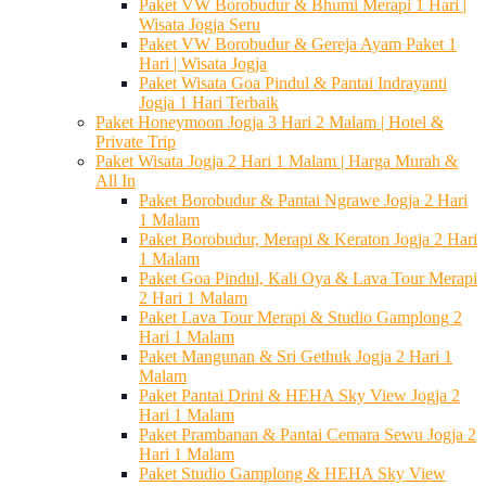
Paket VW Borobudur & Bhumi Merapi 1 Hari |
Wisata Jogja Seru
Paket VW Borobudur & Gereja Ayam Paket 1
Hari | Wisata Jogja
Paket Wisata Goa Pindul & Pantai Indrayanti
Jogja 1 Hari Terbaik
Paket Honeymoon Jogja 3 Hari 2 Malam | Hotel &
Private Trip
Paket Wisata Jogja 2 Hari 1 Malam | Harga Murah &
All In
Paket Borobudur & Pantai Ngrawe Jogja 2 Hari
1 Malam
Paket Borobudur, Merapi & Keraton Jogja 2 Hari
1 Malam
Paket Goa Pindul, Kali Oya & Lava Tour Merapi
2 Hari 1 Malam
Paket Lava Tour Merapi & Studio Gamplong 2
Hari 1 Malam
Paket Mangunan & Sri Gethuk Jogja 2 Hari 1
Malam
Paket Pantai Drini & HEHA Sky View Jogja 2
Hari 1 Malam
Paket Prambanan & Pantai Cemara Sewu Jogja 2
Hari 1 Malam
Paket Studio Gamplong & HEHA Sky View