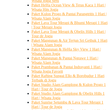
Wisata Jogja Seru
Paket HeHa Ocean View & Teras Kaca 1 Hari |
Wisata Hits Jogja
Paket Kulon Progo & Pantai Parangtritis 1 Hari |
Wisata Alam Jogja
Paket Lava Tour Merapi & Bhumi Merapi 1 Hari
| Tour Merapi Jogja
Paket Lava Tour Merapi & Obelix Hills 1 Hari |
Tour de Jogja
Paket Mangunan & Air Terjun Sri Gethuk 1 Hari
| Wisata Alam Jogja
Paket Mangunan & HeHa Sky View 1 Hari |
Wisata Alam Jogja
Paket Mangunan & Pantai Ngrawe 1 Hari |
Wisata Alam Jogja
Paket Prambanan & Pantai Indrayanti 1 Hari |
Wisata Jogja Favorit
Paket Rafting Sungai Ello & Borobudur 1 Hari
Terbaik di Jogja
Paket Studio Alam Gamplong & Kulon Progo 1
Hari | Tour de Jogja
Paket Studio Alam Gamplong & Obelix Hills 1
Hari | Wisata Jogja
Paket Sunrise Setumbu & Lava Tour Merapi 1
Hari | Tour de Jogja