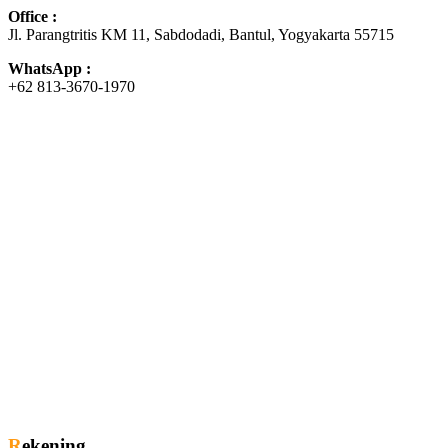
Office :
Jl. Parangtritis KM 11, Sabdodadi, Bantul, Yogyakarta 55715
WhatsApp :
+62 813-3670-1970
Rekening