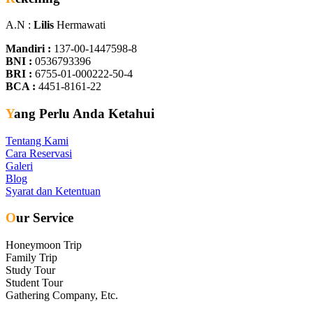
A.N :
Lilis
Hermawati
Mandiri :
137-00-1447598-8
BNI :
0536793396
BRI :
6755-01-000222-50-4
BCA :
4451-8161-22
Yang Perlu Anda Ketahui
Tentang Kami
Cara Reservasi
Galeri
Blog
Syarat dan Ketentuan
Our Service
Honeymoon Trip
Family Trip
Study Tour
Student Tour
Gathering Company, Etc.