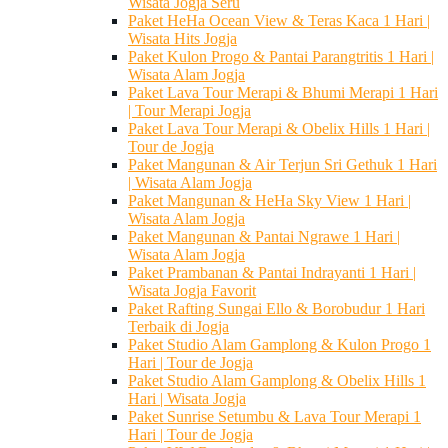
Wisata Jogja Seru
Paket HeHa Ocean View & Teras Kaca 1 Hari |
Wisata Hits Jogja
Paket Kulon Progo & Pantai Parangtritis 1 Hari |
Wisata Alam Jogja
Paket Lava Tour Merapi & Bhumi Merapi 1 Hari
| Tour Merapi Jogja
Paket Lava Tour Merapi & Obelix Hills 1 Hari |
Tour de Jogja
Paket Mangunan & Air Terjun Sri Gethuk 1 Hari
| Wisata Alam Jogja
Paket Mangunan & HeHa Sky View 1 Hari |
Wisata Alam Jogja
Paket Mangunan & Pantai Ngrawe 1 Hari |
Wisata Alam Jogja
Paket Prambanan & Pantai Indrayanti 1 Hari |
Wisata Jogja Favorit
Paket Rafting Sungai Ello & Borobudur 1 Hari
Terbaik di Jogja
Paket Studio Alam Gamplong & Kulon Progo 1
Hari | Tour de Jogja
Paket Studio Alam Gamplong & Obelix Hills 1
Hari | Wisata Jogja
Paket Sunrise Setumbu & Lava Tour Merapi 1
Hari | Tour de Jogja