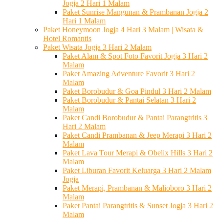
Jogja 2 Hari 1 Malam
Paket Sunrise Mangunan & Prambanan Jogja 2
Hari 1 Malam
Paket Honeymoon Jogja 4 Hari 3 Malam | Wisata &
Hotel Romantis
Paket Wisata Jogja 3 Hari 2 Malam
Paket Alam & Spot Foto Favorit Jogja 3 Hari 2
Malam
Paket Amazing Adventure Favorit 3 Hari 2
Malam
Paket Borobudur & Goa Pindul 3 Hari 2 Malam
Paket Borobudur & Pantai Selatan 3 Hari 2
Malam
Paket Candi Borobudur & Pantai Parangtritis 3
Hari 2 Malam
Paket Candi Prambanan & Jeep Merapi 3 Hari 2
Malam
Paket Lava Tour Merapi & Obelix Hills 3 Hari 2
Malam
Paket Liburan Favorit Keluarga 3 Hari 2 Malam
Jogja
Paket Merapi, Prambanan & Malioboro 3 Hari 2
Malam
Paket Pantai Parangtritis & Sunset Jogja 3 Hari 2
Malam