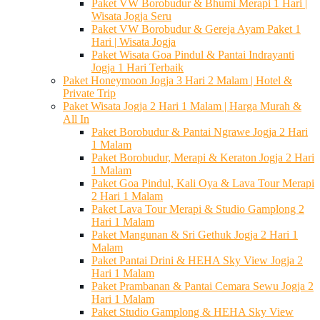
Paket VW Borobudur & Bhumi Merapi 1 Hari |
Wisata Jogja Seru
Paket VW Borobudur & Gereja Ayam Paket 1
Hari | Wisata Jogja
Paket Wisata Goa Pindul & Pantai Indrayanti
Jogja 1 Hari Terbaik
Paket Honeymoon Jogja 3 Hari 2 Malam | Hotel &
Private Trip
Paket Wisata Jogja 2 Hari 1 Malam | Harga Murah &
All In
Paket Borobudur & Pantai Ngrawe Jogja 2 Hari
1 Malam
Paket Borobudur, Merapi & Keraton Jogja 2 Hari
1 Malam
Paket Goa Pindul, Kali Oya & Lava Tour Merapi
2 Hari 1 Malam
Paket Lava Tour Merapi & Studio Gamplong 2
Hari 1 Malam
Paket Mangunan & Sri Gethuk Jogja 2 Hari 1
Malam
Paket Pantai Drini & HEHA Sky View Jogja 2
Hari 1 Malam
Paket Prambanan & Pantai Cemara Sewu Jogja 2
Hari 1 Malam
Paket Studio Gamplong & HEHA Sky View