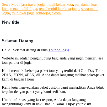
Sewa Mobil
jasa travel jogja
,
mobil keluar kota
,
perjalanan luar
kota
,
rental mobil Jogja
,
rental mobil luar kota jogja
,
sewa mobil
Jogja
,
tour lokal jogja
,
tourdejogja.com
New title
Selamat Datang
Hallo.. Selamat datang di situs
Tour de Jogja
.
Website ini adalah penguhubung bagi anda yang ingin mencari jasa
tour partner di jogja.
Kami memiliki beberapa paket tour yang terdiri dari One Day Tour,
2D1N, 3D2N, 4D3N, dll. Anda dapat langsung melihat paket-paket
kami di bagian Home.
Kami juga menyediakan paket custom yang menjadikan Anda tidak
terpaku dengan paket yang kami sediakan.
Untuk informasi yang fast respon, Anda dapat langsung
menghubungi kami di link Chat CS kami. Enjoy your visit!