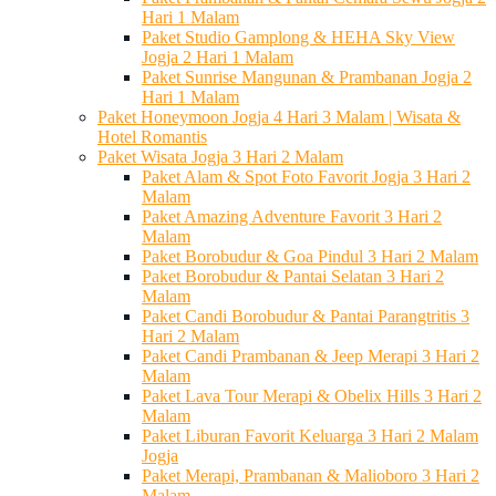
Hari 1 Malam
Paket Studio Gamplong & HEHA Sky View
Jogja 2 Hari 1 Malam
Paket Sunrise Mangunan & Prambanan Jogja 2
Hari 1 Malam
Paket Honeymoon Jogja 4 Hari 3 Malam | Wisata &
Hotel Romantis
Paket Wisata Jogja 3 Hari 2 Malam
Paket Alam & Spot Foto Favorit Jogja 3 Hari 2
Malam
Paket Amazing Adventure Favorit 3 Hari 2
Malam
Paket Borobudur & Goa Pindul 3 Hari 2 Malam
Paket Borobudur & Pantai Selatan 3 Hari 2
Malam
Paket Candi Borobudur & Pantai Parangtritis 3
Hari 2 Malam
Paket Candi Prambanan & Jeep Merapi 3 Hari 2
Malam
Paket Lava Tour Merapi & Obelix Hills 3 Hari 2
Malam
Paket Liburan Favorit Keluarga 3 Hari 2 Malam
Jogja
Paket Merapi, Prambanan & Malioboro 3 Hari 2
Malam