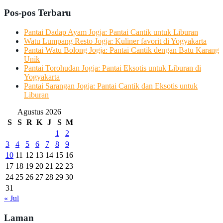
Pos-pos Terbaru
Pantai Dadap Ayam Jogja: Pantai Cantik untuk Liburan
Watu Lumpang Resto Jogja: Kuliner favorit di Yogyakarta
Pantai Watu Bolong Jogja: Pantai Cantik dengan Batu Karang
Unik
Pantai Torohudan Jogja: Pantai Eksotis untuk Liburan di
Yogyakarta
Pantai Sarangan Jogja: Pantai Cantik dan Eksotis untuk
Liburan
Agustus 2026
S
S
R
K
J
S
M
1
2
3
4
5
6
7
8
9
10
11
12
13
14
15
16
17
18
19
20
21
22
23
24
25
26
27
28
29
30
31
« Jul
Laman