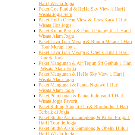
Hari | Wisata Jogja
Paket Goa Pindul & HeHa Sky View 1 Hari |
Wisata Jogja Seru
Paket HeHa Ocean View & Teras Kaca 1 Hari |
Wisata Hits Jogja
Paket Kulon Progo & Pantai Parangtritis 1 Hari |
Wisata Alam Jogja
Paket Lava Tour Merapi & Bhumi Merapi 1 Hari
| Tour Merapi Jogja
Paket Lava Tour Merapi & Obelix Hills 1 Hari |
Tour de Jogja
Paket Mangunan & Air Terjun Sri Gethuk 1 Hari
| Wisata Alam Jogja
Paket Mangunan & HeHa Sky View 1 Hari |
Wisata Alam Jogja
Paket Mangunan & Pantai Ngrawe 1 Hari |
Wisata Alam Jogja
Paket Prambanan & Pantai Indrayanti 1 Hari |
Wisata Jogja Favorit
Paket Rafting Sungai Ello & Borobudur 1 Hari
Terbaik di Jogja
Paket Studio Alam Gamplong & Kulon Progo 1
Hari | Tour de Jogja
Paket Studio Alam Gamplong & Obelix Hills 1
Hari | Wisata Jogja