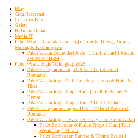
Blog
Cara Reservasi
Customer Kami
Galeri
Halaman Depan
Media IT
Paket Wisata Berangkat dari Jogja | Tour ke Dieng, Bromo,
Malang & Karimunjawa
Paket Wisata Dieng dari Jogja | 1 Hari, 2 Hari 1 Malam,
3H2M & 4H3M
Paket Wisata Jogja Terlengkap 2026
Paket Honeymoon Jogja | Private Trip & Hotel
Romantis
Paket Wisata Jogja All In Lengkap Termasuk Hotel &
Tiket
Paket Wisata Jogja Tanpa Hotel | Lebih Fleksibel &
Hemat
Paket Wisata Jogja Tanpa Hotel 2 Hari 1 Malam
Paket Honeymoon Jogja 2 Hari 1 Malam | Private &
Romantis
Paket Wisata Jogja 1 Hari | One Day Tour Favorit 2026
Paket Borobudur & Kulon Progo 1 Hari | Tour
Wisata Jogja Murah
Paket Borobudur, Sunrise & Tebing Breksi 1