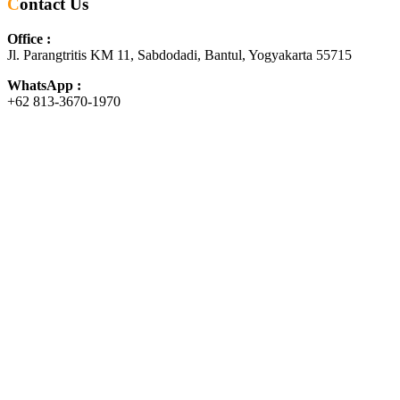
Contact Us
Office :
Jl. Parangtritis KM 11, Sabdodadi, Bantul, Yogyakarta 55715
WhatsApp :
+62 813-3670-1970