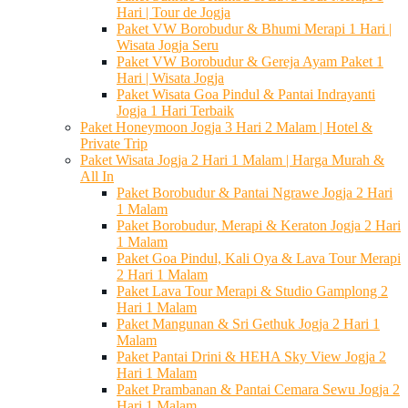
Hari | Tour de Jogja
Paket VW Borobudur & Bhumi Merapi 1 Hari |
Wisata Jogja Seru
Paket VW Borobudur & Gereja Ayam Paket 1
Hari | Wisata Jogja
Paket Wisata Goa Pindul & Pantai Indrayanti
Jogja 1 Hari Terbaik
Paket Honeymoon Jogja 3 Hari 2 Malam | Hotel &
Private Trip
Paket Wisata Jogja 2 Hari 1 Malam | Harga Murah &
All In
Paket Borobudur & Pantai Ngrawe Jogja 2 Hari
1 Malam
Paket Borobudur, Merapi & Keraton Jogja 2 Hari
1 Malam
Paket Goa Pindul, Kali Oya & Lava Tour Merapi
2 Hari 1 Malam
Paket Lava Tour Merapi & Studio Gamplong 2
Hari 1 Malam
Paket Mangunan & Sri Gethuk Jogja 2 Hari 1
Malam
Paket Pantai Drini & HEHA Sky View Jogja 2
Hari 1 Malam
Paket Prambanan & Pantai Cemara Sewu Jogja 2
Hari 1 Malam