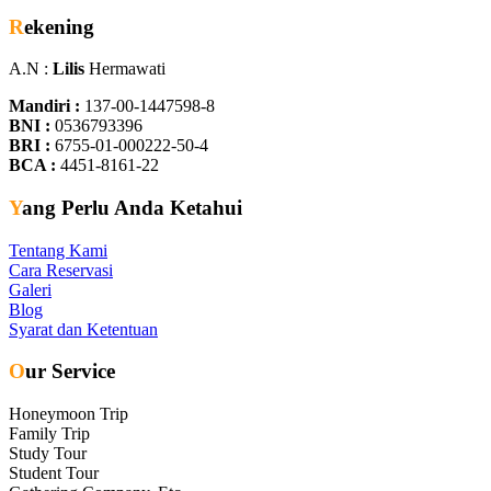
Rekening
A.N :
Lilis
Hermawati
Mandiri :
137-00-1447598-8
BNI :
0536793396
BRI :
6755-01-000222-50-4
BCA :
4451-8161-22
Yang Perlu Anda Ketahui
Tentang Kami
Cara Reservasi
Galeri
Blog
Syarat dan Ketentuan
Our Service
Honeymoon Trip
Family Trip
Study Tour
Student Tour