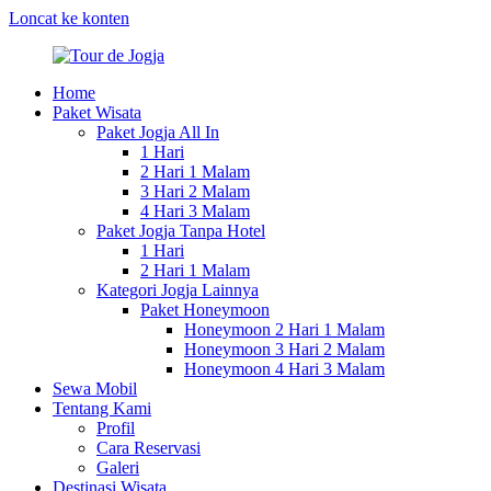
Loncat ke konten
Home
Tour
Paket
Paket Wisata
de
Tour
Paket Jogja All In
Jogja
&
1 Hari
Wisata
2 Hari 1 Malam
Jogja
3 Hari 2 Malam
2025
4 Hari 3 Malam
Paket Jogja Tanpa Hotel
1 Hari
2 Hari 1 Malam
Kategori Jogja Lainnya
Paket Honeymoon
Honeymoon 2 Hari 1 Malam
Honeymoon 3 Hari 2 Malam
Honeymoon 4 Hari 3 Malam
Sewa Mobil
Tentang Kami
Profil
Cara Reservasi
Galeri
Destinasi Wisata