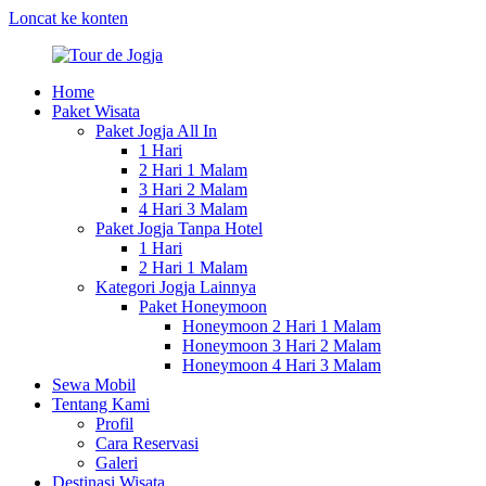
Loncat ke konten
Home
Tour
Paket
Paket Wisata
de
Tour
Paket Jogja All In
Jogja
&
1 Hari
Wisata
2 Hari 1 Malam
Jogja
3 Hari 2 Malam
2025
4 Hari 3 Malam
Paket Jogja Tanpa Hotel
1 Hari
2 Hari 1 Malam
Kategori Jogja Lainnya
Paket Honeymoon
Honeymoon 2 Hari 1 Malam
Honeymoon 3 Hari 2 Malam
Honeymoon 4 Hari 3 Malam
Sewa Mobil
Tentang Kami
Profil
Cara Reservasi
Galeri
Destinasi Wisata