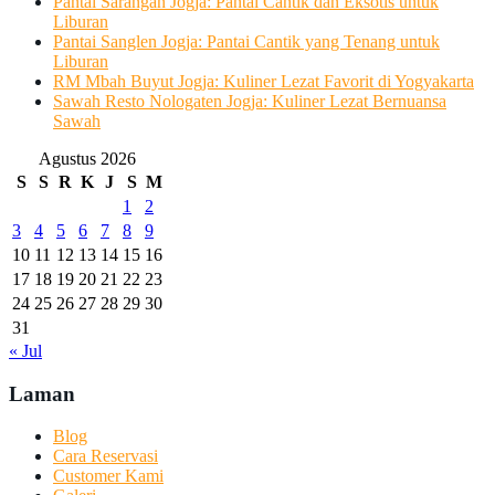
Pantai Sarangan Jogja: Pantai Cantik dan Eksotis untuk
Liburan
Pantai Sanglen Jogja: Pantai Cantik yang Tenang untuk
Liburan
RM Mbah Buyut Jogja: Kuliner Lezat Favorit di Yogyakarta
Sawah Resto Nologaten Jogja: Kuliner Lezat Bernuansa
Sawah
Agustus 2026
S
S
R
K
J
S
M
1
2
3
4
5
6
7
8
9
10
11
12
13
14
15
16
17
18
19
20
21
22
23
24
25
26
27
28
29
30
31
« Jul
Laman
Blog
Cara Reservasi
Customer Kami