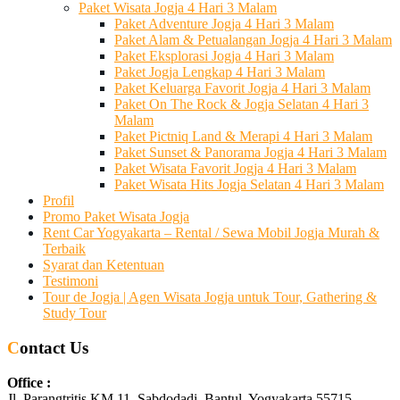
Paket Wisata Jogja 4 Hari 3 Malam
Paket Adventure Jogja 4 Hari 3 Malam
Paket Alam & Petualangan Jogja 4 Hari 3 Malam
Paket Eksplorasi Jogja 4 Hari 3 Malam
Paket Jogja Lengkap 4 Hari 3 Malam
Paket Keluarga Favorit Jogja 4 Hari 3 Malam
Paket On The Rock & Jogja Selatan 4 Hari 3
Malam
Paket Pictniq Land & Merapi 4 Hari 3 Malam
Paket Sunset & Panorama Jogja 4 Hari 3 Malam
Paket Wisata Favorit Jogja 4 Hari 3 Malam
Paket Wisata Hits Jogja Selatan 4 Hari 3 Malam
Profil
Promo Paket Wisata Jogja
Rent Car Yogyakarta – Rental / Sewa Mobil Jogja Murah &
Terbaik
Syarat dan Ketentuan
Testimoni
Tour de Jogja | Agen Wisata Jogja untuk Tour, Gathering &
Study Tour
Contact Us
Office :
Jl. Parangtritis KM 11, Sabdodadi, Bantul, Yogyakarta 55715