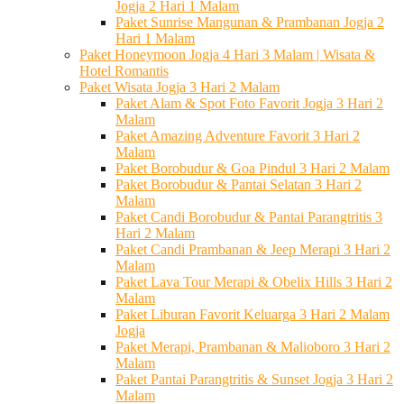
Jogja 2 Hari 1 Malam
Paket Sunrise Mangunan & Prambanan Jogja 2
Hari 1 Malam
Paket Honeymoon Jogja 4 Hari 3 Malam | Wisata &
Hotel Romantis
Paket Wisata Jogja 3 Hari 2 Malam
Paket Alam & Spot Foto Favorit Jogja 3 Hari 2
Malam
Paket Amazing Adventure Favorit 3 Hari 2
Malam
Paket Borobudur & Goa Pindul 3 Hari 2 Malam
Paket Borobudur & Pantai Selatan 3 Hari 2
Malam
Paket Candi Borobudur & Pantai Parangtritis 3
Hari 2 Malam
Paket Candi Prambanan & Jeep Merapi 3 Hari 2
Malam
Paket Lava Tour Merapi & Obelix Hills 3 Hari 2
Malam
Paket Liburan Favorit Keluarga 3 Hari 2 Malam
Jogja
Paket Merapi, Prambanan & Malioboro 3 Hari 2
Malam
Paket Pantai Parangtritis & Sunset Jogja 3 Hari 2
Malam