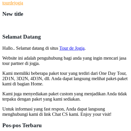
tourdejogja
New title
Selamat Datang
Hallo.. Selamat datang di situs
Tour de Jogja
.
Website ini adalah penguhubung bagi anda yang ingin mencari jasa
tour partner di jogja.
Kami memiliki beberapa paket tour yang terdiri dari One Day Tour,
2D1N, 3D2N, 4D3N, dll. Anda dapat langsung melihat paket-paket
kami di bagian Home.
Kami juga menyediakan paket custom yang menjadikan Anda tidak
terpaku dengan paket yang kami sediakan.
Untuk informasi yang fast respon, Anda dapat langsung
menghubungi kami di link Chat CS kami. Enjoy your visit!
Pos-pos Terbaru