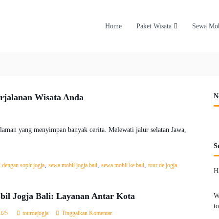
Home
Paket Wisata
Sewa Mob
erjalanan Wisata Anda
N
alaman yang menyimpan banyak cerita. Melewati jalur selatan Jawa,
S
,
,
,
 dengan sopir jogja
sewa mobil jogja bali
sewa mobil ke bali
tour de jogja
H
bil Jogja Bali: Layanan Antar Kota
W
t
p
025
tourdejogja
Tinggalkan Komentar