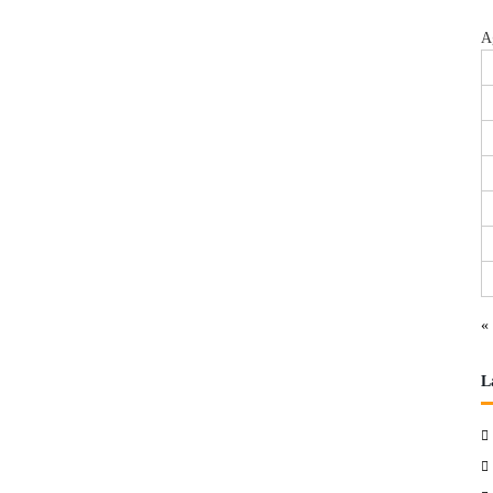
a
y
A
a
n
a
n
A
n
t
a
r
K
o
t
a
«
L