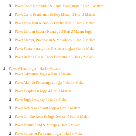
Paket Candi Borobudur & Pantai Parangtritis 3 Hari 2 Malam
Paket Candi Prambanan & Jeep Merapi 3 Hari 2 Malam
Paket Lava Tour Merapi & Obelix Hills 3 Hari 2 Malam
Paket Liburan Favorit Keluarga 3 Hari 2 Malam Jogja
Paket Merapi, Prambanan & Malioboro 3 Hari 2 Malam
Paket Pantai Parangtritis & Sunset Jogja 3 Hari 2 Malam
Paket Rafting Elo & Candi Borobudur 3 Hari 2 Malam
Paket Wisata Jogja 4 Hari 3 Malam
Paket Adventure Jogja 4 Hari 3 Malam
Paket Alam & Petualangan Jogja 4 Hari 3 Malam
Paket Eksplorasi Jogja 4 Hari 3 Malam
Paket Jogja Lengkap 4 Hari 3 Malam
Paket Keluarga Favorit Jogja 4 Hari 3 Malam
Paket On The Rock & Jogja Selatan 4 Hari 3 Malam
Paket Pictniq Land & Merapi 4 Hari 3 Malam
Paket Sunset & Panorama Jogja 4 Hari 3 Malam