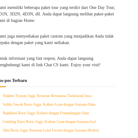
ami memiliki beberapa paket tour yang terdiri dari One Day Tour,
D1N, 3D2N, 4D3N, dll. Anda dapat langsung melihat paket-paket
ami di bagian Home.
ami juga menyediakan paket custom yang menjadikan Anda tidak
erpaku dengan paket yang kami sediakan.
ntuk informasi yang fast respon, Anda dapat langsung
enghubungi kami di link Chat CS kami. Enjoy your visit!
os-pos Terbaru
Ndalem Tiyasan Jogja: Restoran Bernuansa Tradisional Jawa
Sobho Sawah Resto Jogja: Kuliner Lezat dengan Suasana Alam
Rajaklana Resto Jogja: Kuliner dengan Pemandangan Alam
Cembing Dayu Resto Jogja: Kuliner Lezat dengan Suasana Asri
Sibu Resto Jogja: Restoran Lezat Favorit dengan Suasana Modern