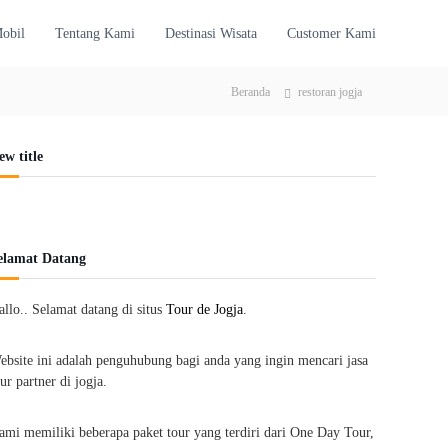
obil
Tentang Kami
Destinasi Wisata
Customer Kami
Beranda
restoran jogja
ew title
elamat Datang
allo.. Selamat datang di situs
Tour de Jogja
.
ebsite ini adalah penguhubung bagi anda yang ingin mencari jasa
our partner di jogja.
ami memiliki beberapa paket tour yang terdiri dari One Day Tour,