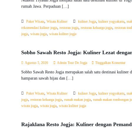
Ndalem Tiyasan Jogja menjadi salah satu destinasi kuliner di Yo
d
2
o
rumah Jawa. Perpaduan […]
a
0
l
N
2
o
d
5
g
,
,
,
Paket Wisata
Wisata Kuliner
kuliner Jogja
kuliner yogyakarta
mak
a
a
,
,
,
rekomendasi kuliner jogja
restoran jogja
restoran keluarga jogja
restoran trad
l
t
e
,
,
jogja
wisata jogja
wisata kuliner jogja
e
m
n
T
J
i
Sobho Sawah Resto Jogja: Kuliner Lezat denga
o
y
g
a
p
Agustus 5, 2026
Admin Tour De Jogja
Tinggalkan Komentar
j
s
a
a
a
Sobho Sawah Resto Jogja merupakan salah satu destinasi kuliner
d
:
n
hamparan sawah hijau dan […]
a
K
J
S
u
o
o
l
g
,
,
,
Paket Wisata
Wisata Kuliner
kuliner Jogja
kuliner yogyakarta
mak
b
i
j
,
,
,
jogja
restoran keluarga jogja
rumah makan jogja
rumah makan rombongan jo
h
n
a
o
e
,
,
wisata jogja
wisata jogja
wisata kuliner jogja
:
S
r
R
a
L
e
w
e
s
Rajaklana Resto Jogja: Kuliner dengan Peman
a
z
t
h
a