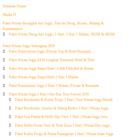
Halaman Depan
Media IT
Paket Wisata Berangkat dari Jogja | Tour ke Dieng, Bromo, Malang &
Karimunjawa
Paket Wisata Dieng dari Jogja | 1 Hari, 2 Hari 1 Malam, 3H2M & 4H3M
Paket Wisata Jogja Terlengkap 2026
Paket Honeymoon Jogja | Private Trip & Hotel Romantis
Paket Wisata Jogja All In Lengkap Termasuk Hotel & Tiket
Paket Wisata Jogja Tanpa Hotel | Lebih Fleksibel & Hemat
Paket Wisata Jogja Tanpa Hotel 2 Hari 1 Malam
Paket Honeymoon Jogja 2 Hari 1 Malam | Private & Romantis
Paket Wisata Jogja 1 Hari | One Day Tour Favorit 2026
Paket Borobudur & Kulon Progo 1 Hari | Tour Wisata Jogja Murah
Paket Borobudur, Sunrise & Tebing Breksi 1 Hari | Wisata Jogja
Paket Goa Pindul & HeHa Sky View 1 Hari | Wisata Jogja Seru
Paket HeHa Ocean View & Teras Kaca 1 Hari | Wisata Hits Jogja
Paket Kulon Progo & Pantai Parangtritis 1 Hari | Wisata Alam Jogja