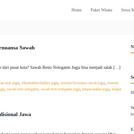
Home
Paket Wisata
Sewa M
ernuansa Sawah
N
h dari pusat kota? Sawah Resto Nologaten Jogja bisa menjadi salah […]
S
,
,
,
an enak jogja
rekomendasi kuliner jogja
restoran bernuansa sawah jogja
restoran
,
,
,
,
gja
sawah resto nologaten
sawah resto nologaten jogja
tempat makan jogja
tempat
H
W
disional Jawa
t
K