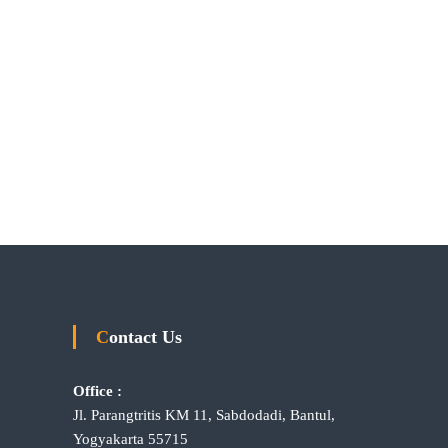
u
a
n
s
a
A
l
a
m
Contact Us
Office :
Jl. Parangtritis KM 11, Sabdodadi, Bantul,
Yogyakarta 55715