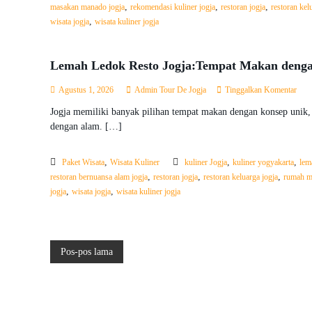
r
n
,
,
,
masakan manado jogja
rekomendasi kuliner jogja
restoran jogja
restoran kel
u
s
J
g
r
,
wisata jogja
wisata kuliner jogja
a
o
a
M
n
g
n
a
a
j
M
n
M
a
Lemah Ledok Resto Jogja:Tempat Makan deng
a
a
o
:
s
d
d
K
p
Agustus 1, 2026
Admin Tour De Jogja
Tinggalkan Komentar
a
o
e
u
a
k
J
Jogja memiliki banyak pilihan tempat makan dengan konsep unik, 
r
l
d
a
o
n
i
dengan alam. […]
a
n
g
n
L
N
j
e
e
u
a
,
,
,
Paket Wisata
Wisata Kuliner
kuliner Jogja
kuliner yogyakarta
lem
r
m
s
:
K
,
,
,
restoran bernuansa alam jogja
restoran jogja
restoran keluarga jogja
rumah m
a
a
T
h
h
,
,
jogja
wisata jogja
wisata kuliner jogja
n
e
a
L
t
m
s
e
a
p
d
d
r
a
e
o
a
t
N
n
Pos-pos lama
k
M
g
R
e
a
e
a
n
n
s
i
M
t
k