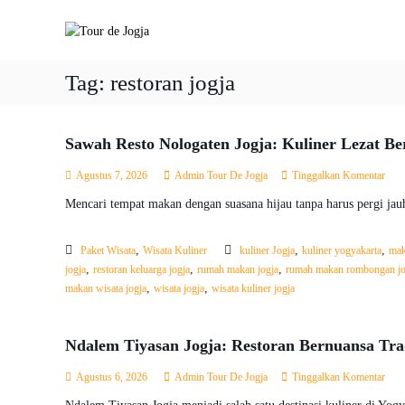
T
L
P
o
o
a
n
k
u
c
e
r
Tag:
restoran jogja
a
t
d
t
T
e
k
o
J
e
Sawah Resto Nologaten Jogja: Kuliner Lezat B
u
o
k
r
p
Agustus 7, 2026
Admin Tour De Jogja
Tinggalkan Komentar
o
g
&
a
n
W
j
Mencari tempat makan dengan suasana hijau tanpa harus pergi jau
d
t
i
a
a
e
s
S
,
,
,
Paket Wisata
Wisata Kuliner
kuliner Jogja
kuliner yogyakarta
mak
n
a
a
,
,
,
jogja
restoran keluarga jogja
rumah makan jogja
rumah makan rombongan jo
w
t
,
,
makan wisata jogja
wisata jogja
wisata kuliner jogja
a
a
h
J
R
o
e
Ndalem Tiyasan Jogja: Restoran Bernuansa Tra
g
s
t
j
p
Agustus 6, 2026
Admin Tour De Jogja
Tinggalkan Komentar
o
a
a
N