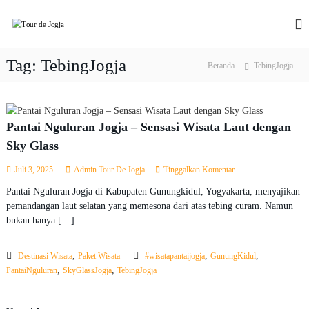
L
o
T
P
a
n
o
k
c
u
e
Tag:
TebingJogja
a
Beranda
TebingJogja
r
t
t
T
d
k
o
e
e
u
J
r
k
Pantai Nguluran Jogja – Sensasi Wisata Laut dengan
&
o
o
Sky Glass
W
n
g
i
t
p
Juli 3, 2025
Admin Tour De Jogja
Tinggalkan Komentar
j
s
e
a
a
a
Pantai Nguluran Jogja di Kabupaten Gunungkidul, Yogyakarta, menyajikan
d
n
t
pemandangan laut selatan yang memesona dari atas tebing curam. Namun
a
a
P
bukan hanya […]
J
a
o
n
g
,
,
,
Destinasi Wisata
Paket Wisata
#wisatapantaijogja
GunungKidul
t
j
a
,
,
PantaiNguluran
SkyGlassJogja
TebingJogja
a
i
2
N
0
g
2