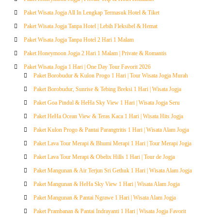
Paket Wisata Jogja All In Lengkap Termasuk Hotel & Tiket
Paket Wisata Jogja Tanpa Hotel | Lebih Fleksibel & Hemat
Paket Wisata Jogja Tanpa Hotel 2 Hari 1 Malam
Paket Honeymoon Jogja 2 Hari 1 Malam | Private & Romantis
Paket Wisata Jogja 1 Hari | One Day Tour Favorit 2026
Paket Borobudur & Kulon Progo 1 Hari | Tour Wisata Jogja Murah
Paket Borobudur, Sunrise & Tebing Breksi 1 Hari | Wisata Jogja
Paket Goa Pindul & HeHa Sky View 1 Hari | Wisata Jogja Seru
Paket HeHa Ocean View & Teras Kaca 1 Hari | Wisata Hits Jogja
Paket Kulon Progo & Pantai Parangtritis 1 Hari | Wisata Alam Jogja
Paket Lava Tour Merapi & Bhumi Merapi 1 Hari | Tour Merapi Jogja
Paket Lava Tour Merapi & Obelix Hills 1 Hari | Tour de Jogja
Paket Mangunan & Air Terjun Sri Gethuk 1 Hari | Wisata Alam Jogja
Paket Mangunan & HeHa Sky View 1 Hari | Wisata Alam Jogja
Paket Mangunan & Pantai Ngrawe 1 Hari | Wisata Alam Jogja
Paket Prambanan & Pantai Indrayanti 1 Hari | Wisata Jogja Favorit