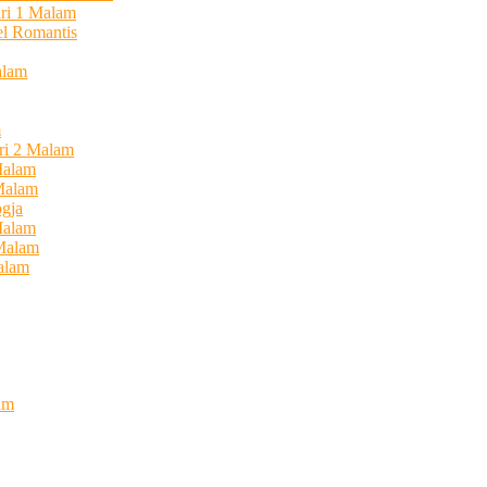
ri 1 Malam
el Romantis
alam
m
ari 2 Malam
Malam
 Malam
ogja
Malam
 Malam
alam
am