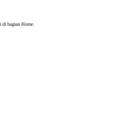
i di bagian Home.