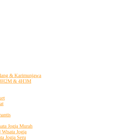
Malang & Karimunjawa
am, 3H2M & 4H3M
ket
at
antis
sata Jogja Murah
| Wisata Jogja
ta Jogja Seru