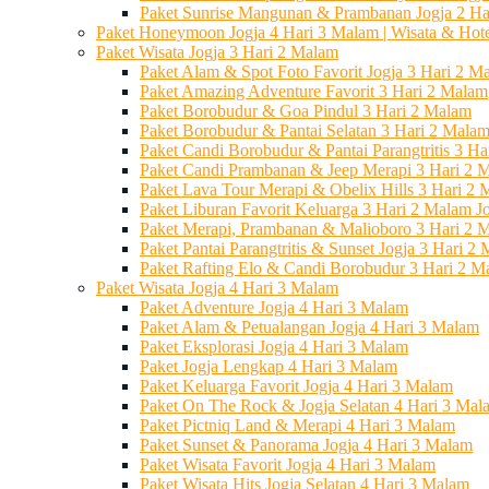
Paket Sunrise Mangunan & Prambanan Jogja 2 Ha
Paket Honeymoon Jogja 4 Hari 3 Malam | Wisata & Hot
Paket Wisata Jogja 3 Hari 2 Malam
Paket Alam & Spot Foto Favorit Jogja 3 Hari 2 M
Paket Amazing Adventure Favorit 3 Hari 2 Malam
Paket Borobudur & Goa Pindul 3 Hari 2 Malam
Paket Borobudur & Pantai Selatan 3 Hari 2 Mala
Paket Candi Borobudur & Pantai Parangtritis 3 H
Paket Candi Prambanan & Jeep Merapi 3 Hari 2 
Paket Lava Tour Merapi & Obelix Hills 3 Hari 2
Paket Liburan Favorit Keluarga 3 Hari 2 Malam J
Paket Merapi, Prambanan & Malioboro 3 Hari 2 
Paket Pantai Parangtritis & Sunset Jogja 3 Hari 2
Paket Rafting Elo & Candi Borobudur 3 Hari 2 M
Paket Wisata Jogja 4 Hari 3 Malam
Paket Adventure Jogja 4 Hari 3 Malam
Paket Alam & Petualangan Jogja 4 Hari 3 Malam
Paket Eksplorasi Jogja 4 Hari 3 Malam
Paket Jogja Lengkap 4 Hari 3 Malam
Paket Keluarga Favorit Jogja 4 Hari 3 Malam
Paket On The Rock & Jogja Selatan 4 Hari 3 Mal
Paket Pictniq Land & Merapi 4 Hari 3 Malam
Paket Sunset & Panorama Jogja 4 Hari 3 Malam
Paket Wisata Favorit Jogja 4 Hari 3 Malam
Paket Wisata Hits Jogja Selatan 4 Hari 3 Malam