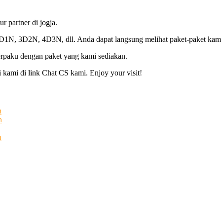
r partner di jogja.
 2D1N, 3D2N, 4D3N, dll. Anda dapat langsung melihat paket-paket kam
rpaku dengan paket yang kami sediakan.
kami di link Chat CS kami. Enjoy your visit!
n
n
h