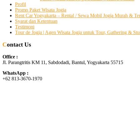
Profil
Promo Paket Wisata Jogja
Rent Car Yogyakarta – Rental / Sewa Mobil Jogja Murah & Te
Syarat dan Ketentuan
Testimoni
Tour de Jogja | Agen Wisata Jogja untuk Tour, Gathering & St
Contact Us
Office :
Jl. Parangtritis KM 11, Sabdodadi, Bantul, Yogyakarta 55715
WhatsApp :
+62 813-3670-1970