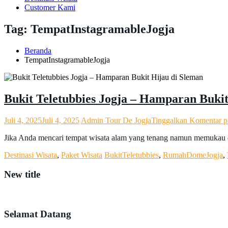
Customer Kami
Tag:
TempatInstagramableJogja
Beranda
TempatInstagramableJogja
Bukit Teletubbies Jogja – Hamparan Bukit
Juli 4, 2025
Juli 4, 2025
Admin Tour De Jogja
Tinggalkan Komentar
p
Jika Anda mencari tempat wisata alam yang tenang namun memukau di 
Destinasi Wisata
,
Paket Wisata
BukitTeletubbies
,
RumahDomeJogja
,
New title
Selamat Datang