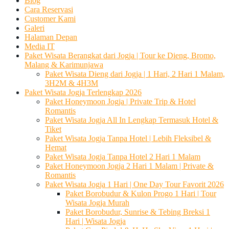
Blog
Cara Reservasi
Customer Kami
Galeri
Halaman Depan
Media IT
Paket Wisata Berangkat dari Jogja | Tour ke Dieng, Bromo,
Malang & Karimunjawa
Paket Wisata Dieng dari Jogja | 1 Hari, 2 Hari 1 Malam,
3H2M & 4H3M
Paket Wisata Jogja Terlengkap 2026
Paket Honeymoon Jogja | Private Trip & Hotel
Romantis
Paket Wisata Jogja All In Lengkap Termasuk Hotel &
Tiket
Paket Wisata Jogja Tanpa Hotel | Lebih Fleksibel &
Hemat
Paket Wisata Jogja Tanpa Hotel 2 Hari 1 Malam
Paket Honeymoon Jogja 2 Hari 1 Malam | Private &
Romantis
Paket Wisata Jogja 1 Hari | One Day Tour Favorit 2026
Paket Borobudur & Kulon Progo 1 Hari | Tour
Wisata Jogja Murah
Paket Borobudur, Sunrise & Tebing Breksi 1
Hari | Wisata Jogja