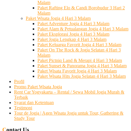
Malam
Paket Rafting Elo & Candi Borobudur 3 Hari 2
Malam
Paket Wisata Jogja 4 Hari 3 Malam
Paket Adventure Jogja 4 Hari 3 Malam
Paket Alam & Petualangan Jogja 4 Hari 3 Malam
Paket Eksplorasi Jogja 4 Hari 3 Malam
Paket Jogja Lengkap 4 Hari 3 Malam
Paket Keluarga Favorit Jogja 4 Hari 3 Malam
Paket On The Rock & Jogja Selatan 4 Hari 3
Malam
Paket Pictniq Land & Merapi 4 Hari 3 Malam
Paket Sunset & Panorama Jogja 4 Hari 3 Malam
Paket Wisata Favorit Jogja 4 Hari 3 Malam
Paket Wisata Hits Jogja Selatan 4 Hari 3 Malam
Profil
Promo Paket Wisata Jogja
Rent Car Yogyakarta – Rental / Sewa Mobil Jogja Murah &
Terbaik
Syarat dan Ketentuan
Testimoni
Tour de Jogja | Agen Wisata Jogja untuk Tour, Gathering &
Study Tour
Contact Us