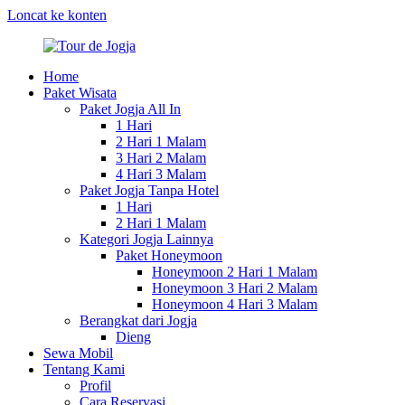
Loncat ke konten
Home
Tour
Paket
Paket Wisata
de
Tour
Paket Jogja All In
Jogja
&
1 Hari
Wisata
2 Hari 1 Malam
Jogja
3 Hari 2 Malam
2025
4 Hari 3 Malam
Paket Jogja Tanpa Hotel
1 Hari
2 Hari 1 Malam
Kategori Jogja Lainnya
Paket Honeymoon
Honeymoon 2 Hari 1 Malam
Honeymoon 3 Hari 2 Malam
Honeymoon 4 Hari 3 Malam
Berangkat dari Jogja
Dieng
Sewa Mobil
Tentang Kami
Profil
Cara Reservasi