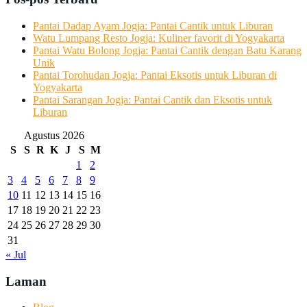
Pantai Dadap Ayam Jogja: Pantai Cantik untuk Liburan
Watu Lumpang Resto Jogja: Kuliner favorit di Yogyakarta
Pantai Watu Bolong Jogja: Pantai Cantik dengan Batu Karang
Unik
Pantai Torohudan Jogja: Pantai Eksotis untuk Liburan di
Yogyakarta
Pantai Sarangan Jogja: Pantai Cantik dan Eksotis untuk
Liburan
Agustus 2026
S
S
R
K
J
S
M
1
2
3
4
5
6
7
8
9
10
11
12
13
14
15
16
17
18
19
20
21
22
23
24
25
26
27
28
29
30
31
« Jul
Laman