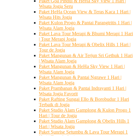
Paket Goa Pindul & HeHa Sky View 1 Hari |
Wisata Jogja Seru
Paket HeHa Ocean View & Teras Kaca 1 Hari |
Wisata Hits Jogja
Paket Kulon Progo & Pantai Parangtritis 1 Hari |
Wisata Alam Jogja
Paket Lava Tour Merapi & Bhumi Merapi 1 Hari
| Tour Merapi Jogja
Paket Lava Tour Merapi & Obelix Hills 1 Hari |
Tour de Jogja
Paket Mangunan & Air Terjun Sri Gethuk 1 Hari
| Wisata Alam Jogja
Paket Mangunan & HeHa Sky View 1 Hari |
Wisata Alam Jogja
Paket Mangunan & Pantai Ngrawe 1 Hari |
Wisata Alam Jogja
Paket Prambanan & Pantai Indrayanti 1 Hari |
Wisata Jogja Favorit
Paket Rafting Sungai Ello & Borobudur 1 Hari
Terbaik di Jogja
Paket Studio Alam Gamplong & Kulon Progo 1
Hari | Tour de Jogja
Paket Studio Alam Gamplong & Obelix Hills 1
Hari | Wisata Jogja
Paket Sunrise Setumbu & Lava Tour Merapi 1