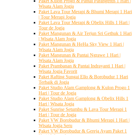
Paket Kulon Progo & Pantai Parangtritis 1 Hari |
Wisata Alam Jogja
Paket Lava Tour Merapi & Bhumi Merapi 1 Hari
| Tour Merapi Jogja
Paket Lava Tour Merapi & Obelix Hills 1 Hari |
Tour de Jogja
Paket Mangunan & Air Terjun Sri Gethuk 1 Hari
| Wisata Alam Jogja
Paket Mangunan & HeHa Sky View 1 Hari |
Wisata Alam Jogja
Paket Mangunan & Pantai Ngrawe 1 Hari |
Wisata Alam Jogja
Paket Prambanan & Pantai Indrayanti 1 Hari |
Wisata Jogja Favorit
Paket Rafting Sungai Ello & Borobudur 1 Hari
Terbaik di Jogja
Paket Studio Alam Gamplong & Kulon Progo 1
Hari | Tour de Jogja
Paket Studio Alam Gamplong & Obelix Hills 1
Hari | Wisata Jogja
Paket Sunrise Setumbu & Lava Tour Merapi 1
Hari | Tour de Jogja
Paket VW Borobudur & Bhumi Merapi 1 Hari |
Wisata Jogja Seru
Paket VW Borobudur & Gereja Ayam Paket 1