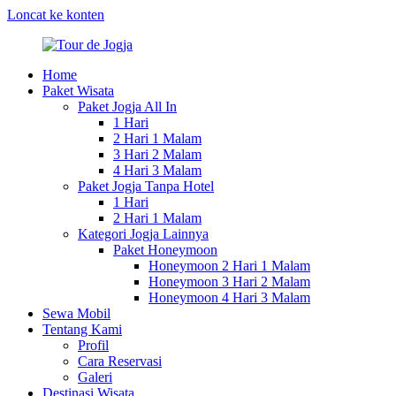
Loncat ke konten
Home
Tour
Paket
Paket Wisata
de
Tour
Paket Jogja All In
Jogja
&
1 Hari
Wisata
2 Hari 1 Malam
Jogja
3 Hari 2 Malam
2025
4 Hari 3 Malam
Paket Jogja Tanpa Hotel
1 Hari
2 Hari 1 Malam
Kategori Jogja Lainnya
Paket Honeymoon
Honeymoon 2 Hari 1 Malam
Honeymoon 3 Hari 2 Malam
Honeymoon 4 Hari 3 Malam
Sewa Mobil
Tentang Kami
Profil
Cara Reservasi
Galeri
Destinasi Wisata