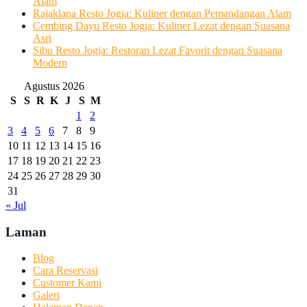
Alam
Rajaklana Resto Jogja: Kuliner dengan Pemandangan Alam
Cembing Dayu Resto Jogja: Kuliner Lezat dengan Suasana
Asri
Sibu Resto Jogja: Restoran Lezat Favorit dengan Suasana
Modern
Agustus 2026
S
S
R
K
J
S
M
1
2
3
4
5
6
7
8
9
10
11
12
13
14
15
16
17
18
19
20
21
22
23
24
25
26
27
28
29
30
31
« Jul
Laman
Blog
Cara Reservasi
Customer Kami
Galeri