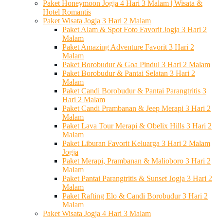
Paket Honeymoon Jogja 4 Hari 3 Malam | Wisata &
Hotel Romantis
Paket Wisata Jogja 3 Hari 2 Malam
Paket Alam & Spot Foto Favorit Jogja 3 Hari 2
Malam
Paket Amazing Adventure Favorit 3 Hari 2
Malam
Paket Borobudur & Goa Pindul 3 Hari 2 Malam
Paket Borobudur & Pantai Selatan 3 Hari 2
Malam
Paket Candi Borobudur & Pantai Parangtritis 3
Hari 2 Malam
Paket Candi Prambanan & Jeep Merapi 3 Hari 2
Malam
Paket Lava Tour Merapi & Obelix Hills 3 Hari 2
Malam
Paket Liburan Favorit Keluarga 3 Hari 2 Malam
Jogja
Paket Merapi, Prambanan & Malioboro 3 Hari 2
Malam
Paket Pantai Parangtritis & Sunset Jogja 3 Hari 2
Malam
Paket Rafting Elo & Candi Borobudur 3 Hari 2
Malam
Paket Wisata Jogja 4 Hari 3 Malam