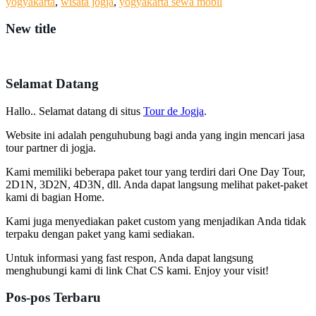
yogyakarta
,
wisata jogja
,
yogyakarta sewa mobil
New title
Selamat Datang
Hallo.. Selamat datang di situs
Tour de Jogja
.
Website ini adalah penguhubung bagi anda yang ingin mencari jasa
tour partner di jogja.
Kami memiliki beberapa paket tour yang terdiri dari One Day Tour,
2D1N, 3D2N, 4D3N, dll. Anda dapat langsung melihat paket-paket
kami di bagian Home.
Kami juga menyediakan paket custom yang menjadikan Anda tidak
terpaku dengan paket yang kami sediakan.
Untuk informasi yang fast respon, Anda dapat langsung
menghubungi kami di link Chat CS kami. Enjoy your visit!
Pos-pos Terbaru