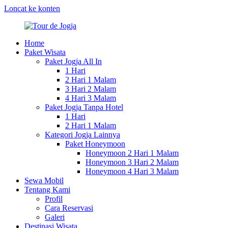
Loncat ke konten
Home
Tour
Paket
Paket Wisata
de
Tour
Paket Jogja All In
Jogja
&
1 Hari
Wisata
2 Hari 1 Malam
Jogja
3 Hari 2 Malam
2025
4 Hari 3 Malam
Paket Jogja Tanpa Hotel
1 Hari
2 Hari 1 Malam
Kategori Jogja Lainnya
Paket Honeymoon
Honeymoon 2 Hari 1 Malam
Honeymoon 3 Hari 2 Malam
Honeymoon 4 Hari 3 Malam
Sewa Mobil
Tentang Kami
Profil
Cara Reservasi
Galeri
Destinasi Wisata