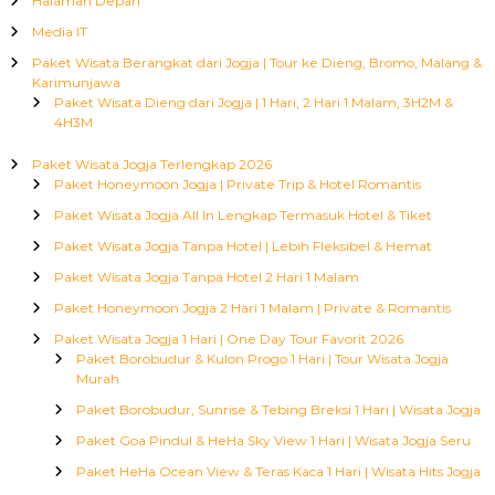
Halaman Depan
J
o
Media IT
g
j
Paket Wisata Berangkat dari Jogja | Tour ke Dieng, Bromo, Malang &
a
Karimunjawa
Paket Wisata Dieng dari Jogja | 1 Hari, 2 Hari 1 Malam, 3H2M &
4H3M
Paket Wisata Jogja Terlengkap 2026
Paket Honeymoon Jogja | Private Trip & Hotel Romantis
Paket Wisata Jogja All In Lengkap Termasuk Hotel & Tiket
Paket Wisata Jogja Tanpa Hotel | Lebih Fleksibel & Hemat
Paket Wisata Jogja Tanpa Hotel 2 Hari 1 Malam
Paket Honeymoon Jogja 2 Hari 1 Malam | Private & Romantis
Paket Wisata Jogja 1 Hari | One Day Tour Favorit 2026
Paket Borobudur & Kulon Progo 1 Hari | Tour Wisata Jogja
Murah
Paket Borobudur, Sunrise & Tebing Breksi 1 Hari | Wisata Jogja
Paket Goa Pindul & HeHa Sky View 1 Hari | Wisata Jogja Seru
Paket HeHa Ocean View & Teras Kaca 1 Hari | Wisata Hits Jogja