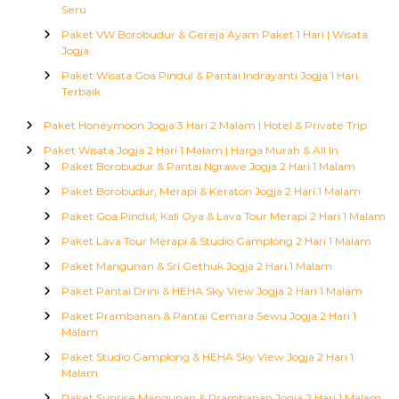
Seru
Paket VW Borobudur & Gereja Ayam Paket 1 Hari | Wisata
Jogja
Paket Wisata Goa Pindul & Pantai Indrayanti Jogja 1 Hari
Terbaik
Paket Honeymoon Jogja 3 Hari 2 Malam | Hotel & Private Trip
Paket Wisata Jogja 2 Hari 1 Malam | Harga Murah & All In
Paket Borobudur & Pantai Ngrawe Jogja 2 Hari 1 Malam
Paket Borobudur, Merapi & Keraton Jogja 2 Hari 1 Malam
Paket Goa Pindul, Kali Oya & Lava Tour Merapi 2 Hari 1 Malam
Paket Lava Tour Merapi & Studio Gamplong 2 Hari 1 Malam
Paket Mangunan & Sri Gethuk Jogja 2 Hari 1 Malam
Paket Pantai Drini & HEHA Sky View Jogja 2 Hari 1 Malam
Paket Prambanan & Pantai Cemara Sewu Jogja 2 Hari 1
Malam
Paket Studio Gamplong & HEHA Sky View Jogja 2 Hari 1
Malam
Paket Sunrise Mangunan & Prambanan Jogja 2 Hari 1 Malam