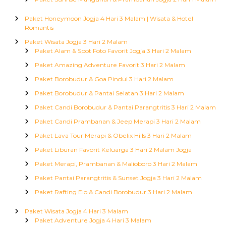
Paket Honeymoon Jogja 4 Hari 3 Malam | Wisata & Hotel
Romantis
Paket Wisata Jogja 3 Hari 2 Malam
Paket Alam & Spot Foto Favorit Jogja 3 Hari 2 Malam
Paket Amazing Adventure Favorit 3 Hari 2 Malam
Paket Borobudur & Goa Pindul 3 Hari 2 Malam
Paket Borobudur & Pantai Selatan 3 Hari 2 Malam
Paket Candi Borobudur & Pantai Parangtritis 3 Hari 2 Malam
Paket Candi Prambanan & Jeep Merapi 3 Hari 2 Malam
Paket Lava Tour Merapi & Obelix Hills 3 Hari 2 Malam
Paket Liburan Favorit Keluarga 3 Hari 2 Malam Jogja
Paket Merapi, Prambanan & Malioboro 3 Hari 2 Malam
Paket Pantai Parangtritis & Sunset Jogja 3 Hari 2 Malam
Paket Rafting Elo & Candi Borobudur 3 Hari 2 Malam
Paket Wisata Jogja 4 Hari 3 Malam
Paket Adventure Jogja 4 Hari 3 Malam