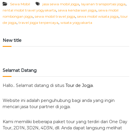
,
,
5
Sewa Mobil
jasa sewa mobil jogja
layanan transportasi jogja
a
M
,
,
rental mobil travel yogyakarta
sewa kendaraan jogja
sewa mobil
o
,
,
,
rombongan jogja
sewa mobil travel jogja
sewa mobil wisata jogja
tour
b
,
,
de jogja
travel jogja terpercaya
wisata yogyakarta
i
l
T
New title
r
a
v
e
l
J
Selamat Datang
o
g
j
Hallo.. Selamat datang di situs
Tour de Jogja
.
a
:
P
Website ini adalah penguhubung bagi anda yang ingin
i
mencari jasa tour partner di jogja.
l
i
h
Kami memiliki beberapa paket tour yang terdiri dari One Day
a
Tour, 2D1N, 3D2N, 4D3N, dll. Anda dapat langsung melihat
n