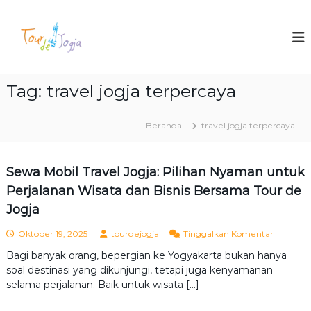
L
o
T
P
a
n
o
k
c
u
e
a
r
t
t
T
Tag:
travel jogja terpercaya
d
k
o
e
e
u
J
r
k
Beranda
travel jogja terpercaya
&
o
o
W
n
g
i
t
Sewa Mobil Travel Jogja: Pilihan Nyaman untuk
j
s
e
a
a
Perjalanan Wisata dan Bisnis Bersama Tour de
n
t
Jogja
a
J
o
p
Oktober 19, 2025
tourdejogja
Tinggalkan Komentar
g
a
Bagi banyak orang, bepergian ke Yogyakarta bukan hanya
j
d
soal destinasi yang dikunjungi, tetapi juga kenyamanan
a
a
2
S
selama perjalanan. Baik untuk wisata […]
0
e
2
w