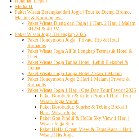
Halaman Depan
Media IT
Paket Wisata Berangkat dari Jogja | Tour ke Dieng, Bromo,
Malang & Karimunjawa
Paket Wisata Dieng dari Jogja | 1 Hari, 2 Hari 1 Malam,
3H2M & 4H3M
Paket Wisata Jogja Terlengkap 2026
Paket Honeymoon Jogja | Private Trip & Hotel
Romantis
Paket Wisata Jogja All In Lengkap Termasuk Hotel &
Tiket
Paket Wisata Jogja Tanpa Hotel | Lebih Fleksibel &
Hemat
Paket Wisata Jogja Tanpa Hotel 2 Hari 1 Malam
Paket Honeymoon Jogja 2 Hari 1 Malam | Private &
Romantis
Paket Wisata Jogja 1 Hari | One Day Tour Favorit 2026
Paket Borobudur & Kulon Progo 1 Hari | Tour
Wisata Jogja Murah
Paket Borobudur, Sunrise & Tebing Breksi 1
Hari | Wisata Jogja
Paket Goa Pindul & HeHa Sky View 1 Hari |
Wisata Jogja Seru
Paket HeHa Ocean View & Teras Kaca 1 Hari |
Wisata Hits Jogja