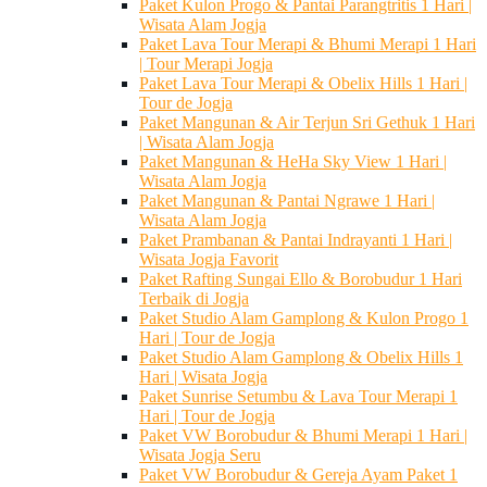
Paket Kulon Progo & Pantai Parangtritis 1 Hari |
Wisata Alam Jogja
Paket Lava Tour Merapi & Bhumi Merapi 1 Hari
| Tour Merapi Jogja
Paket Lava Tour Merapi & Obelix Hills 1 Hari |
Tour de Jogja
Paket Mangunan & Air Terjun Sri Gethuk 1 Hari
| Wisata Alam Jogja
Paket Mangunan & HeHa Sky View 1 Hari |
Wisata Alam Jogja
Paket Mangunan & Pantai Ngrawe 1 Hari |
Wisata Alam Jogja
Paket Prambanan & Pantai Indrayanti 1 Hari |
Wisata Jogja Favorit
Paket Rafting Sungai Ello & Borobudur 1 Hari
Terbaik di Jogja
Paket Studio Alam Gamplong & Kulon Progo 1
Hari | Tour de Jogja
Paket Studio Alam Gamplong & Obelix Hills 1
Hari | Wisata Jogja
Paket Sunrise Setumbu & Lava Tour Merapi 1
Hari | Tour de Jogja
Paket VW Borobudur & Bhumi Merapi 1 Hari |
Wisata Jogja Seru
Paket VW Borobudur & Gereja Ayam Paket 1