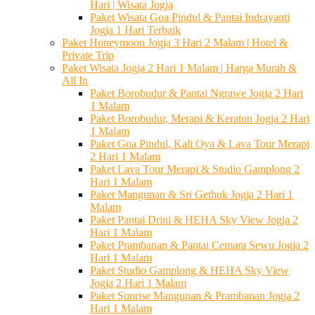
Hari | Wisata Jogja
Paket Wisata Goa Pindul & Pantai Indrayanti
Jogja 1 Hari Terbaik
Paket Honeymoon Jogja 3 Hari 2 Malam | Hotel &
Private Trip
Paket Wisata Jogja 2 Hari 1 Malam | Harga Murah &
All In
Paket Borobudur & Pantai Ngrawe Jogja 2 Hari
1 Malam
Paket Borobudur, Merapi & Keraton Jogja 2 Hari
1 Malam
Paket Goa Pindul, Kali Oya & Lava Tour Merapi
2 Hari 1 Malam
Paket Lava Tour Merapi & Studio Gamplong 2
Hari 1 Malam
Paket Mangunan & Sri Gethuk Jogja 2 Hari 1
Malam
Paket Pantai Drini & HEHA Sky View Jogja 2
Hari 1 Malam
Paket Prambanan & Pantai Cemara Sewu Jogja 2
Hari 1 Malam
Paket Studio Gamplong & HEHA Sky View
Jogja 2 Hari 1 Malam
Paket Sunrise Mangunan & Prambanan Jogja 2
Hari 1 Malam