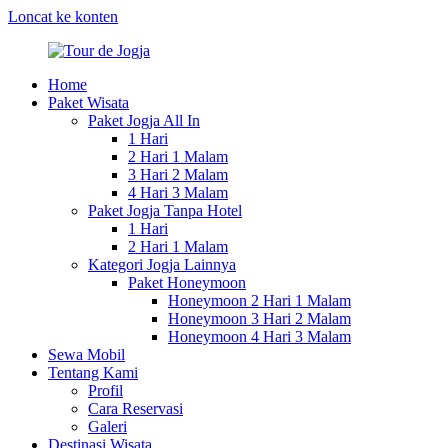
Loncat ke konten
Home
Tour
Paket
Paket Wisata
de
Tour
Paket Jogja All In
Jogja
&
1 Hari
Wisata
2 Hari 1 Malam
Jogja
3 Hari 2 Malam
2025
4 Hari 3 Malam
Paket Jogja Tanpa Hotel
1 Hari
2 Hari 1 Malam
Kategori Jogja Lainnya
Paket Honeymoon
Honeymoon 2 Hari 1 Malam
Honeymoon 3 Hari 2 Malam
Honeymoon 4 Hari 3 Malam
Sewa Mobil
Tentang Kami
Profil
Cara Reservasi
Galeri
Destinasi Wisata