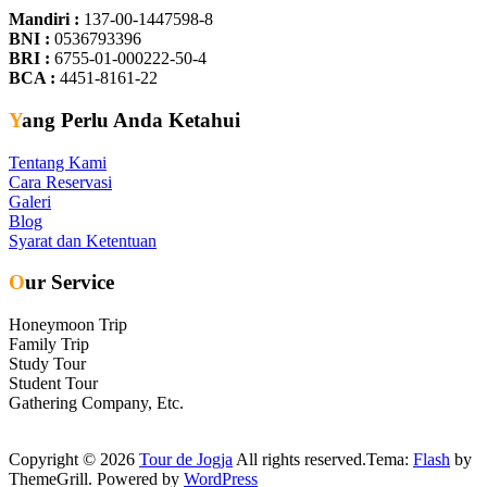
Mandiri :
137-00-1447598-8
BNI :
0536793396
BRI :
6755-01-000222-50-4
BCA :
4451-8161-22
Yang Perlu Anda Ketahui
Tentang Kami
Cara Reservasi
Galeri
Blog
Syarat dan Ketentuan
Our Service
Honeymoon Trip
Family Trip
Study Tour
Student Tour
Gathering Company, Etc.
Copyright © 2026
Tour de Jogja
All rights reserved.Tema:
Flash
by
ThemeGrill. Powered by
WordPress