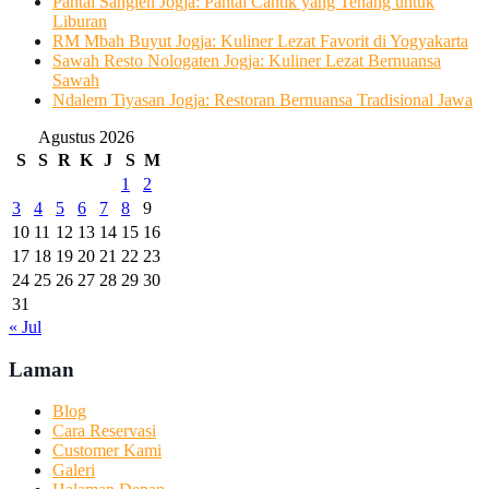
Pantai Sanglen Jogja: Pantai Cantik yang Tenang untuk
Liburan
RM Mbah Buyut Jogja: Kuliner Lezat Favorit di Yogyakarta
Sawah Resto Nologaten Jogja: Kuliner Lezat Bernuansa
Sawah
Ndalem Tiyasan Jogja: Restoran Bernuansa Tradisional Jawa
Agustus 2026
S
S
R
K
J
S
M
1
2
3
4
5
6
7
8
9
10
11
12
13
14
15
16
17
18
19
20
21
22
23
24
25
26
27
28
29
30
31
« Jul
Laman
Blog
Cara Reservasi
Customer Kami
Galeri