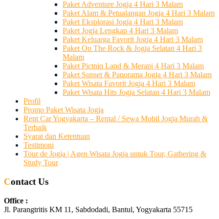
Paket Adventure Jogja 4 Hari 3 Malam
Paket Alam & Petualangan Jogja 4 Hari 3 Malam
Paket Eksplorasi Jogja 4 Hari 3 Malam
Paket Jogja Lengkap 4 Hari 3 Malam
Paket Keluarga Favorit Jogja 4 Hari 3 Malam
Paket On The Rock & Jogja Selatan 4 Hari 3
Malam
Paket Pictniq Land & Merapi 4 Hari 3 Malam
Paket Sunset & Panorama Jogja 4 Hari 3 Malam
Paket Wisata Favorit Jogja 4 Hari 3 Malam
Paket Wisata Hits Jogja Selatan 4 Hari 3 Malam
Profil
Promo Paket Wisata Jogja
Rent Car Yogyakarta – Rental / Sewa Mobil Jogja Murah &
Terbaik
Syarat dan Ketentuan
Testimoni
Tour de Jogja | Agen Wisata Jogja untuk Tour, Gathering &
Study Tour
Contact Us
Office :
Jl. Parangtritis KM 11, Sabdodadi, Bantul, Yogyakarta 55715