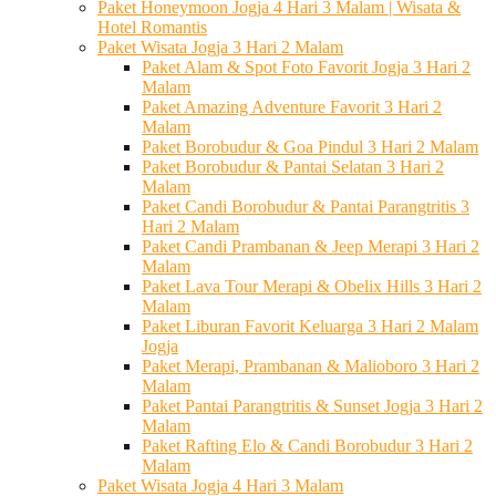
Paket Honeymoon Jogja 4 Hari 3 Malam | Wisata &
Hotel Romantis
Paket Wisata Jogja 3 Hari 2 Malam
Paket Alam & Spot Foto Favorit Jogja 3 Hari 2
Malam
Paket Amazing Adventure Favorit 3 Hari 2
Malam
Paket Borobudur & Goa Pindul 3 Hari 2 Malam
Paket Borobudur & Pantai Selatan 3 Hari 2
Malam
Paket Candi Borobudur & Pantai Parangtritis 3
Hari 2 Malam
Paket Candi Prambanan & Jeep Merapi 3 Hari 2
Malam
Paket Lava Tour Merapi & Obelix Hills 3 Hari 2
Malam
Paket Liburan Favorit Keluarga 3 Hari 2 Malam
Jogja
Paket Merapi, Prambanan & Malioboro 3 Hari 2
Malam
Paket Pantai Parangtritis & Sunset Jogja 3 Hari 2
Malam
Paket Rafting Elo & Candi Borobudur 3 Hari 2
Malam
Paket Wisata Jogja 4 Hari 3 Malam