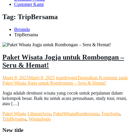
Customer Kami
Tag:
TripBersama
Beranda
TripBersama
Paket Wisata Jogja untuk Rombongan –
Seru & Hemat!
Maret 8, 2025
Maret 8, 2025
tourdejogja
Tinggalkan Komentar
pada
Paket Wisata Jogja untuk Rombongan – Seru & Hemat!
Jogja adalah destinasi wisata yang cocok untuk perjalanan dalam
kelompok besar. Baik itu untuk acara perusahaan, study tour, reuni,
atau […]
Paket Wisata
LiburanSeru
,
PaketWisataRombongan
,
TourJogja
,
TripBersama
,
WisataJogja
New title