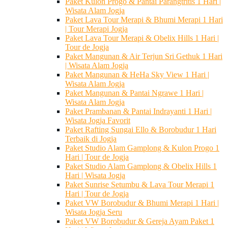
Paket Kulon Progo & Pantai Parangtritis 1 Hari |
Wisata Alam Jogja
Paket Lava Tour Merapi & Bhumi Merapi 1 Hari
| Tour Merapi Jogja
Paket Lava Tour Merapi & Obelix Hills 1 Hari |
Tour de Jogja
Paket Mangunan & Air Terjun Sri Gethuk 1 Hari
| Wisata Alam Jogja
Paket Mangunan & HeHa Sky View 1 Hari |
Wisata Alam Jogja
Paket Mangunan & Pantai Ngrawe 1 Hari |
Wisata Alam Jogja
Paket Prambanan & Pantai Indrayanti 1 Hari |
Wisata Jogja Favorit
Paket Rafting Sungai Ello & Borobudur 1 Hari
Terbaik di Jogja
Paket Studio Alam Gamplong & Kulon Progo 1
Hari | Tour de Jogja
Paket Studio Alam Gamplong & Obelix Hills 1
Hari | Wisata Jogja
Paket Sunrise Setumbu & Lava Tour Merapi 1
Hari | Tour de Jogja
Paket VW Borobudur & Bhumi Merapi 1 Hari |
Wisata Jogja Seru
Paket VW Borobudur & Gereja Ayam Paket 1