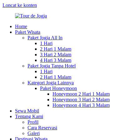
Loncat ke konten
Home
Tour
Paket
Paket Wisata
de
Tour
Paket Jogja All In
Jogja
&
1 Hari
Wisata
2 Hari 1 Malam
Jogja
3 Hari 2 Malam
2025
4 Hari 3 Malam
Paket Jogja Tanpa Hotel
1 Hari
2 Hari 1 Malam
Kategori Jogja Lainnya
Paket Honeymoon
Honeymoon 2 Hari 1 Malam
Honeymoon 3 Hari 2 Malam
Honeymoon 4 Hari 3 Malam
Sewa Mobil
Tentang Kami
Profil
Cara Reservasi
Galeri
Destinasi Wisata