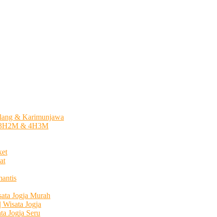
Malang & Karimunjawa
am, 3H2M & 4H3M
ket
at
antis
sata Jogja Murah
| Wisata Jogja
ta Jogja Seru