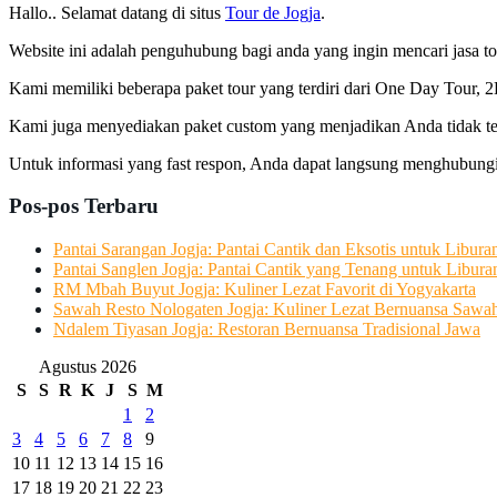
Hallo.. Selamat datang di situs
Tour de Jogja
.
Website ini adalah penguhubung bagi anda yang ingin mencari jasa tou
Kami memiliki beberapa paket tour yang terdiri dari One Day Tour,
Kami juga menyediakan paket custom yang menjadikan Anda tidak te
Untuk informasi yang fast respon, Anda dapat langsung menghubungi 
Pos-pos Terbaru
Pantai Sarangan Jogja: Pantai Cantik dan Eksotis untuk Libura
Pantai Sanglen Jogja: Pantai Cantik yang Tenang untuk Libura
RM Mbah Buyut Jogja: Kuliner Lezat Favorit di Yogyakarta
Sawah Resto Nologaten Jogja: Kuliner Lezat Bernuansa Sawa
Ndalem Tiyasan Jogja: Restoran Bernuansa Tradisional Jawa
Agustus 2026
S
S
R
K
J
S
M
1
2
3
4
5
6
7
8
9
10
11
12
13
14
15
16
17
18
19
20
21
22
23