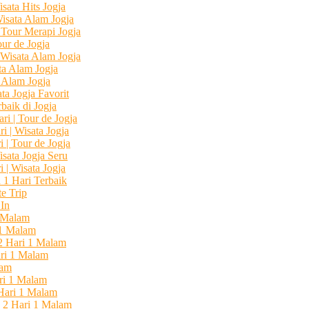
ata Hits Jogja
Wisata Alam Jogja
 Tour Merapi Jogja
our de Jogja
 Wisata Alam Jogja
a Alam Jogja
 Alam Jogja
ta Jogja Favorit
baik di Jogja
i | Tour de Jogja
 | Wisata Jogja
 | Tour de Jogja
sata Jogja Seru
| Wisata Jogja
 1 Hari Terbaik
e Trip
 In
1 Malam
 1 Malam
2 Hari 1 Malam
ri 1 Malam
lam
ri 1 Malam
Hari 1 Malam
 2 Hari 1 Malam