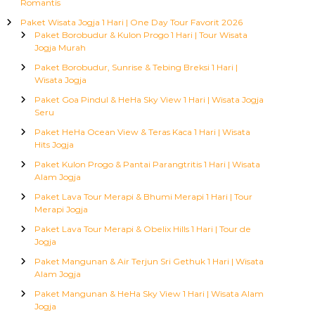
Romantis
Paket Wisata Jogja 1 Hari | One Day Tour Favorit 2026
Paket Borobudur & Kulon Progo 1 Hari | Tour Wisata
Jogja Murah
Paket Borobudur, Sunrise & Tebing Breksi 1 Hari |
Wisata Jogja
Paket Goa Pindul & HeHa Sky View 1 Hari | Wisata Jogja
Seru
Paket HeHa Ocean View & Teras Kaca 1 Hari | Wisata
Hits Jogja
Paket Kulon Progo & Pantai Parangtritis 1 Hari | Wisata
Alam Jogja
Paket Lava Tour Merapi & Bhumi Merapi 1 Hari | Tour
Merapi Jogja
Paket Lava Tour Merapi & Obelix Hills 1 Hari | Tour de
Jogja
Paket Mangunan & Air Terjun Sri Gethuk 1 Hari | Wisata
Alam Jogja
Paket Mangunan & HeHa Sky View 1 Hari | Wisata Alam
Jogja