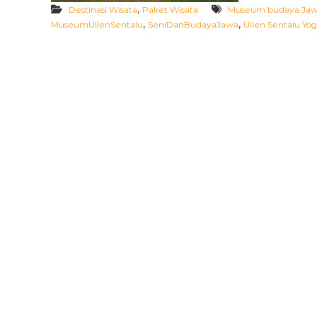
2
,
Destinasi Wisata
Paket Wisata
Museum budaya Ja
0
,
,
MuseumUllenSentalu
SeniDanBudayaJawa
Ullen Sentalu Yo
2
5