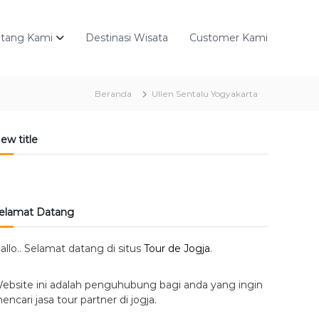
ntang Kami
Destinasi Wisata
Customer Kami
Beranda
Ullen Sentalu Yogyakarta
ew title
elamat Datang
allo.. Selamat datang di situs
Tour de Jogja
.
ebsite ini adalah penguhubung bagi anda yang ingin
encari jasa tour partner di jogja.