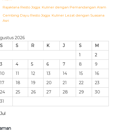
Rajaklana Resto Jogja: Kuliner dengan Pemandangan Alam
Cembing Dayu Resto Jogja: Kuliner Lezat dengan Suasana
Asri
gustus 2026
S
S
R
K
J
S
M
1
2
3
4
5
6
7
8
9
10
11
12
13
14
15
16
17
18
19
20
21
22
23
24
25
26
27
28
29
30
31
 Jul
aman