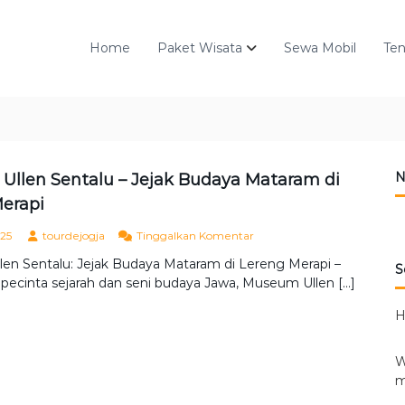
Home
Paket Wisata
Sewa Mobil
Te
N
llen Sentalu – Jejak Budaya Mataram di
erapi
p
025
tourdejogja
Tinggalkan Komentar
a
en Sentalu: Jejak Budaya Mataram di Lereng Merapi –
d
S
pecinta sejarah dan seni budaya Jawa, Museum Ullen […]
a
M
H
u
s
e
W
u
m
m
U