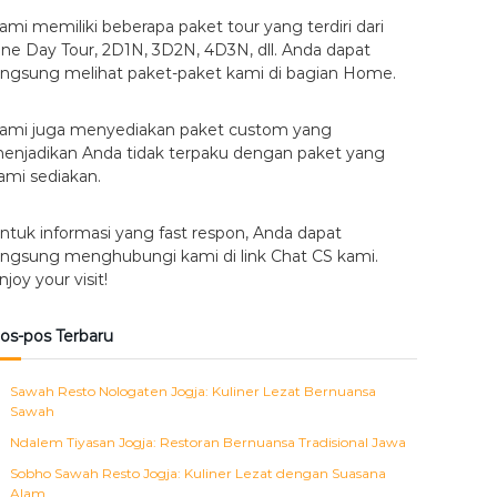
ami memiliki beberapa paket tour yang terdiri dari
ne Day Tour, 2D1N, 3D2N, 4D3N, dll. Anda dapat
angsung melihat paket-paket kami di bagian Home.
ami juga menyediakan paket custom yang
enjadikan Anda tidak terpaku dengan paket yang
ami sediakan.
ntuk informasi yang fast respon, Anda dapat
angsung menghubungi kami di link Chat CS kami.
njoy your visit!
os-pos Terbaru
Sawah Resto Nologaten Jogja: Kuliner Lezat Bernuansa
Sawah
Ndalem Tiyasan Jogja: Restoran Bernuansa Tradisional Jawa
Sobho Sawah Resto Jogja: Kuliner Lezat dengan Suasana
Alam