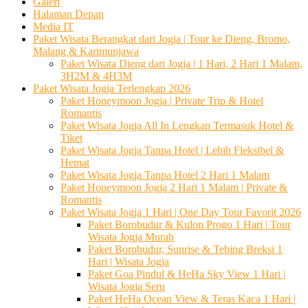
Galeri
Halaman Depan
Media IT
Paket Wisata Berangkat dari Jogja | Tour ke Dieng, Bromo,
Malang & Karimunjawa
Paket Wisata Dieng dari Jogja | 1 Hari, 2 Hari 1 Malam,
3H2M & 4H3M
Paket Wisata Jogja Terlengkap 2026
Paket Honeymoon Jogja | Private Trip & Hotel
Romantis
Paket Wisata Jogja All In Lengkap Termasuk Hotel &
Tiket
Paket Wisata Jogja Tanpa Hotel | Lebih Fleksibel &
Hemat
Paket Wisata Jogja Tanpa Hotel 2 Hari 1 Malam
Paket Honeymoon Jogja 2 Hari 1 Malam | Private &
Romantis
Paket Wisata Jogja 1 Hari | One Day Tour Favorit 2026
Paket Borobudur & Kulon Progo 1 Hari | Tour
Wisata Jogja Murah
Paket Borobudur, Sunrise & Tebing Breksi 1
Hari | Wisata Jogja
Paket Goa Pindul & HeHa Sky View 1 Hari |
Wisata Jogja Seru
Paket HeHa Ocean View & Teras Kaca 1 Hari |