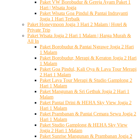
Paket VW Borobudur & Gereja Ayam Paket 1
Hari | Wisata Jogja
Paket Wisata Goa Pindul & Pantai Indrayanti
Jogja 1 Hari Terbaik
Paket Honeymoon Jogja 3 Hari 2 Malam | Hotel &
Private Trip
Paket Wisata Jogja 2 Hari 1 Malam | Harga Murah &
All In
Paket Borobudur & Pantai Ngrawe Jogja 2 Hari
1 Malam
Paket Borobudur, Merapi & Keraton Jogja 2 Hari
1 Malam
Paket Goa Pindul, Kali Oya & Lava Tour Merapi
2 Hari 1 Malam
Paket Lava Tour Merapi & Studio Gamplong 2
Hari 1 Malam
Paket Mangunan & Sri Gethuk Jogja 2 Hari 1
Malam
Paket Pantai Drini & HEHA Sky View Jogja 2
Hari 1 Malam
Paket Prambanan & Pantai Cemara Sewu Jogja 2
Hari 1 Malam
Paket Studio Gamplong & HEHA Sky View
Jogja 2 Hari 1 Malam
Paket Sunrise Mangunan & Prambanan Jogja 2