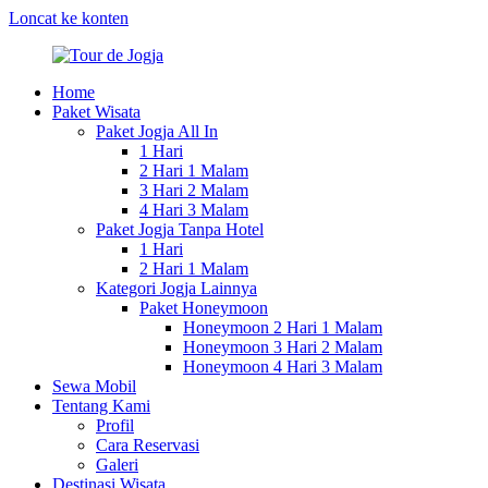
Loncat ke konten
Home
Tour
Paket
Paket Wisata
de
Tour
Paket Jogja All In
Jogja
&
1 Hari
Wisata
2 Hari 1 Malam
Jogja
3 Hari 2 Malam
2025
4 Hari 3 Malam
Paket Jogja Tanpa Hotel
1 Hari
2 Hari 1 Malam
Kategori Jogja Lainnya
Paket Honeymoon
Honeymoon 2 Hari 1 Malam
Honeymoon 3 Hari 2 Malam
Honeymoon 4 Hari 3 Malam
Sewa Mobil
Tentang Kami
Profil
Cara Reservasi
Galeri
Destinasi Wisata