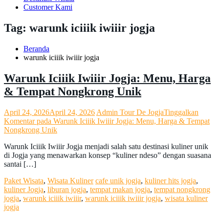
Customer Kami
Tag:
warunk iciiik iwiiir jogja
Beranda
warunk iciiik iwiiir jogja
Warunk Iciiik Iwiiir Jogja: Menu, Harga
& Tempat Nongkrong Unik
April 24, 2026
April 24, 2026
Admin Tour De Jogja
Tinggalkan
Komentar
pada Warunk Iciiik Iwiiir Jogja: Menu, Harga & Tempat
Nongkrong Unik
Warunk Iciiik Iwiiir Jogja menjadi salah satu destinasi kuliner unik
di Jogja yang menawarkan konsep “kuliner ndeso” dengan suasana
santai […]
Paket Wisata
,
Wisata Kuliner
cafe unik jogja
,
kuliner hits jogja
,
kuliner Jogja
,
liburan jogja
,
tempat makan jogja
,
tempat nongkrong
jogja
,
warunk iciiik iwiiir
,
warunk iciiik iwiiir jogja
,
wisata kuliner
jogja