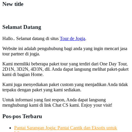
New title
Selamat Datang
Hallo.. Selamat datang di situs
Tour de Jogja
.
Website ini adalah penguhubung bagi anda yang ingin mencari jasa
tour partner di jogja.
Kami memiliki beberapa paket tour yang terdiri dari One Day Tour,
2D1N, 3D2N, 4D3N, dll. Anda dapat langsung melihat paket-paket
kami di bagian Home.
Kami juga menyediakan paket custom yang menjadikan Anda tidak
terpaku dengan paket yang kami sediakan.
Untuk informasi yang fast respon, Anda dapat langsung
menghubungi kami di link Chat CS kami. Enjoy your visit!
Pos-pos Terbaru
Pantai Sarangan Jogja: Pantai Cantik dan Eksotis untuk