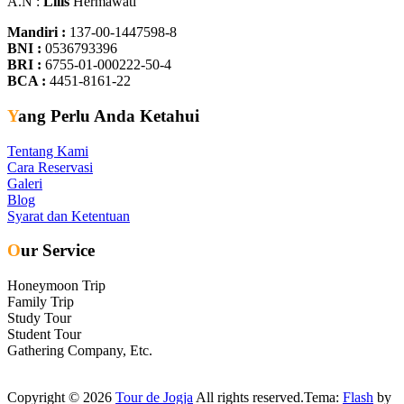
A.N :
Lilis
Hermawati
Mandiri :
137-00-1447598-8
BNI :
0536793396
BRI :
6755-01-000222-50-4
BCA :
4451-8161-22
Yang Perlu Anda Ketahui
Tentang Kami
Cara Reservasi
Galeri
Blog
Syarat dan Ketentuan
Our Service
Honeymoon Trip
Family Trip
Study Tour
Student Tour
Gathering Company, Etc.
Copyright © 2026
Tour de Jogja
All rights reserved.Tema:
Flash
by