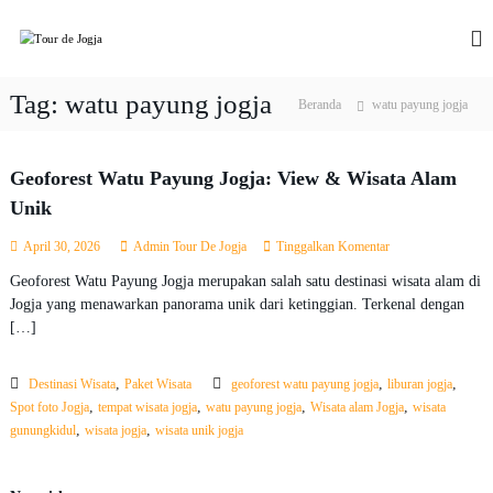
L
o
T
P
a
n
o
k
c
u
e
Tag:
watu payung jogja
a
Beranda
watu payung jogja
r
t
t
T
d
k
o
e
e
u
Geoforest Watu Payung Jogja: View & Wisata Alam
J
r
k
Unik
&
o
o
W
n
p
April 30, 2026
Admin Tour De Jogja
Tinggalkan Komentar
g
i
t
a
j
s
Geoforest Watu Payung Jogja merupakan salah satu destinasi wisata alam di
d
e
a
a
Jogja yang menawarkan panorama unik dari ketinggian. Terkenal dengan
a
n
t
G
[…]
a
e
J
o
o
,
,
,
Destinasi Wisata
Paket Wisata
geoforest watu payung jogja
liburan jogja
f
g
o
,
,
,
,
Spot foto Jogja
tempat wisata jogja
watu payung jogja
Wisata alam Jogja
wisata
j
r
,
,
gunungkidul
wisata jogja
wisata unik jogja
a
e
2
s
0
t
2