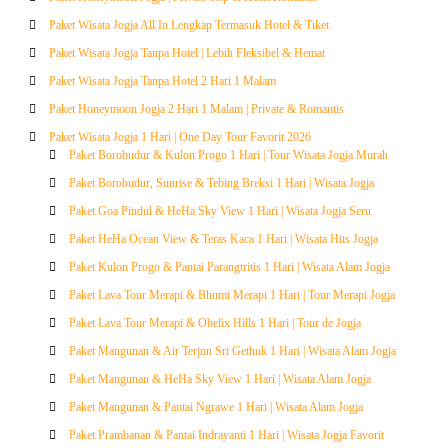
Paket Wisata Jogja All In Lengkap Termasuk Hotel & Tiket
Paket Wisata Jogja Tanpa Hotel | Lebih Fleksibel & Hemat
Paket Wisata Jogja Tanpa Hotel 2 Hari 1 Malam
Paket Honeymoon Jogja 2 Hari 1 Malam | Private & Romantis
Paket Wisata Jogja 1 Hari | One Day Tour Favorit 2026
Paket Borobudur & Kulon Progo 1 Hari | Tour Wisata Jogja Murah
Paket Borobudur, Sunrise & Tebing Breksi 1 Hari | Wisata Jogja
Paket Goa Pindul & HeHa Sky View 1 Hari | Wisata Jogja Seru
Paket HeHa Ocean View & Teras Kaca 1 Hari | Wisata Hits Jogja
Paket Kulon Progo & Pantai Parangtritis 1 Hari | Wisata Alam Jogja
Paket Lava Tour Merapi & Bhumi Merapi 1 Hari | Tour Merapi Jogja
Paket Lava Tour Merapi & Obelix Hills 1 Hari | Tour de Jogja
Paket Mangunan & Air Terjun Sri Gethuk 1 Hari | Wisata Alam Jogja
Paket Mangunan & HeHa Sky View 1 Hari | Wisata Alam Jogja
Paket Mangunan & Pantai Ngrawe 1 Hari | Wisata Alam Jogja
Paket Prambanan & Pantai Indrayanti 1 Hari | Wisata Jogja Favorit