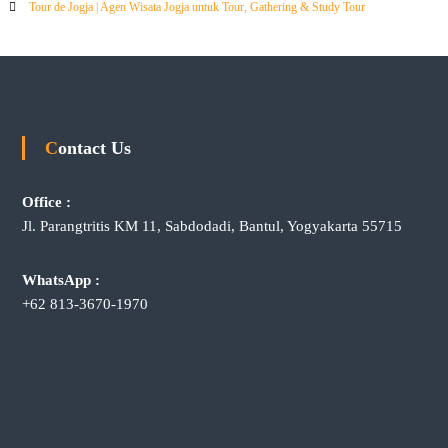
Tour de Jogja | Agen Wisata Jogja untuk Tour, Gathering & Study Tour
Contact Us
Office :
Jl. Parangtritis KM 11, Sabdodadi, Bantul, Yogyakarta 55715
WhatsApp :
+62 813-3670-1970