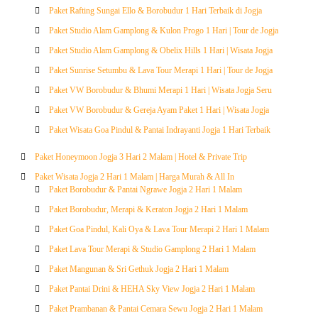
Paket Rafting Sungai Ello & Borobudur 1 Hari Terbaik di Jogja
Paket Studio Alam Gamplong & Kulon Progo 1 Hari | Tour de Jogja
Paket Studio Alam Gamplong & Obelix Hills 1 Hari | Wisata Jogja
Paket Sunrise Setumbu & Lava Tour Merapi 1 Hari | Tour de Jogja
Paket VW Borobudur & Bhumi Merapi 1 Hari | Wisata Jogja Seru
Paket VW Borobudur & Gereja Ayam Paket 1 Hari | Wisata Jogja
Paket Wisata Goa Pindul & Pantai Indrayanti Jogja 1 Hari Terbaik
Paket Honeymoon Jogja 3 Hari 2 Malam | Hotel & Private Trip
Paket Wisata Jogja 2 Hari 1 Malam | Harga Murah & All In
Paket Borobudur & Pantai Ngrawe Jogja 2 Hari 1 Malam
Paket Borobudur, Merapi & Keraton Jogja 2 Hari 1 Malam
Paket Goa Pindul, Kali Oya & Lava Tour Merapi 2 Hari 1 Malam
Paket Lava Tour Merapi & Studio Gamplong 2 Hari 1 Malam
Paket Mangunan & Sri Gethuk Jogja 2 Hari 1 Malam
Paket Pantai Drini & HEHA Sky View Jogja 2 Hari 1 Malam
Paket Prambanan & Pantai Cemara Sewu Jogja 2 Hari 1 Malam