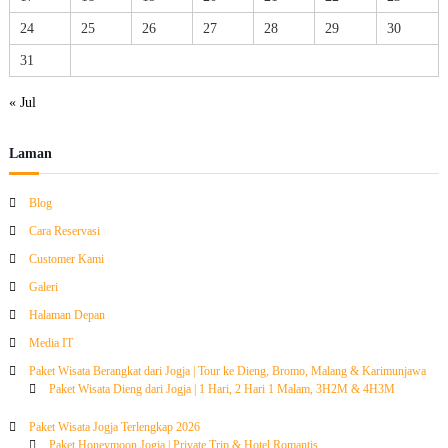
24
25
26
27
28
29
30
31
« Jul
Laman
Blog
Cara Reservasi
Customer Kami
Galeri
Halaman Depan
Media IT
Paket Wisata Berangkat dari Jogja | Tour ke Dieng, Bromo, Malang & Karimunjawa
Paket Wisata Dieng dari Jogja | 1 Hari, 2 Hari 1 Malam, 3H2M & 4H3M
Paket Wisata Jogja Terlengkap 2026
Paket Honeymoon Jogja | Private Trip & Hotel Romantis