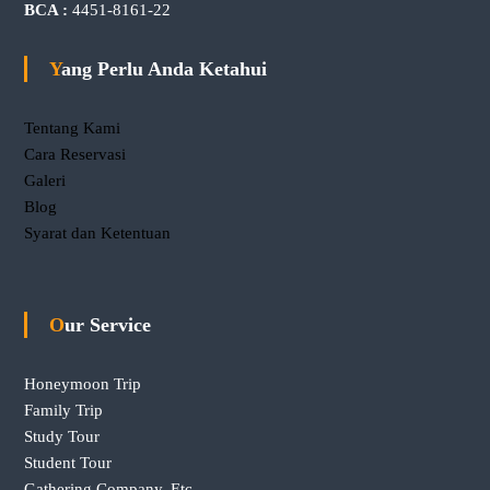
BCA :
4451-8161-22
Yang Perlu Anda Ketahui
Tentang Kami
Cara Reservasi
Galeri
Blog
Syarat dan Ketentuan
Our Service
Honeymoon Trip
Family Trip
Study Tour
Student Tour
Gathering Company, Etc.