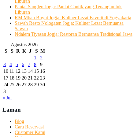
Liburan
Pantai Sanglen Jogja: Pantai Cantik yang Tenang untuk
Liburan
RM Mbah Buyut Jogja: Kuliner Lezat Favorit di Yogyakarta
Sawah Resto Nologaten Jogja: Kuliner Lezat Bernuansa
Sawah
Ndalem Tiyasan Jogja: Restoran Bernuansa Tradisional Jawa
Agustus 2026
S
S
R
K
J
S
M
1
2
3
4
5
6
7
8
9
10
11
12
13
14
15
16
17
18
19
20
21
22
23
24
25
26
27
28
29
30
31
« Jul
Laman
Blog
Cara Reservasi
Customer Kami