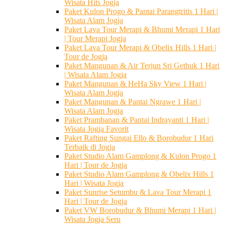
Wisata Hits Jogja
Paket Kulon Progo & Pantai Parangtritis 1 Hari |
Wisata Alam Jogja
Paket Lava Tour Merapi & Bhumi Merapi 1 Hari
| Tour Merapi Jogja
Paket Lava Tour Merapi & Obelix Hills 1 Hari |
Tour de Jogja
Paket Mangunan & Air Terjun Sri Gethuk 1 Hari
| Wisata Alam Jogja
Paket Mangunan & HeHa Sky View 1 Hari |
Wisata Alam Jogja
Paket Mangunan & Pantai Ngrawe 1 Hari |
Wisata Alam Jogja
Paket Prambanan & Pantai Indrayanti 1 Hari |
Wisata Jogja Favorit
Paket Rafting Sungai Ello & Borobudur 1 Hari
Terbaik di Jogja
Paket Studio Alam Gamplong & Kulon Progo 1
Hari | Tour de Jogja
Paket Studio Alam Gamplong & Obelix Hills 1
Hari | Wisata Jogja
Paket Sunrise Setumbu & Lava Tour Merapi 1
Hari | Tour de Jogja
Paket VW Borobudur & Bhumi Merapi 1 Hari |
Wisata Jogja Seru