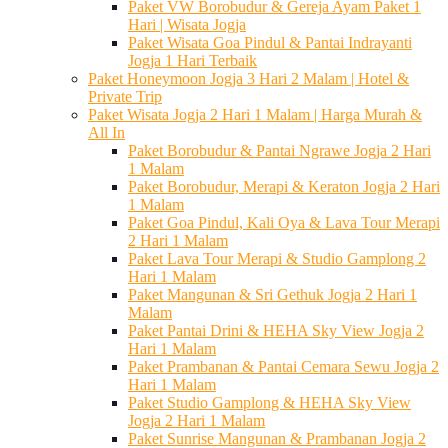
Paket VW Borobudur & Gereja Ayam Paket 1
Hari | Wisata Jogja
Paket Wisata Goa Pindul & Pantai Indrayanti
Jogja 1 Hari Terbaik
Paket Honeymoon Jogja 3 Hari 2 Malam | Hotel &
Private Trip
Paket Wisata Jogja 2 Hari 1 Malam | Harga Murah &
All In
Paket Borobudur & Pantai Ngrawe Jogja 2 Hari
1 Malam
Paket Borobudur, Merapi & Keraton Jogja 2 Hari
1 Malam
Paket Goa Pindul, Kali Oya & Lava Tour Merapi
2 Hari 1 Malam
Paket Lava Tour Merapi & Studio Gamplong 2
Hari 1 Malam
Paket Mangunan & Sri Gethuk Jogja 2 Hari 1
Malam
Paket Pantai Drini & HEHA Sky View Jogja 2
Hari 1 Malam
Paket Prambanan & Pantai Cemara Sewu Jogja 2
Hari 1 Malam
Paket Studio Gamplong & HEHA Sky View
Jogja 2 Hari 1 Malam
Paket Sunrise Mangunan & Prambanan Jogja 2