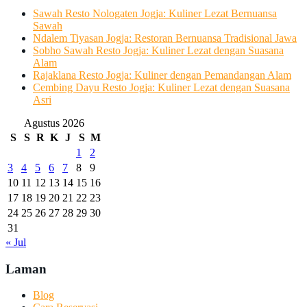
Sawah Resto Nologaten Jogja: Kuliner Lezat Bernuansa
Sawah
Ndalem Tiyasan Jogja: Restoran Bernuansa Tradisional Jawa
Sobho Sawah Resto Jogja: Kuliner Lezat dengan Suasana
Alam
Rajaklana Resto Jogja: Kuliner dengan Pemandangan Alam
Cembing Dayu Resto Jogja: Kuliner Lezat dengan Suasana
Asri
Agustus 2026
S
S
R
K
J
S
M
1
2
3
4
5
6
7
8
9
10
11
12
13
14
15
16
17
18
19
20
21
22
23
24
25
26
27
28
29
30
31
« Jul
Laman
Blog