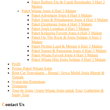
Paket Rafting Elo & Candi Borobudur 3 Hari 2
Malam
Paket Wisata Jogja 4 Hari 3 Malam
Paket Adventure Jogja 4 Hari 3 Malam
Paket Alam & Petualangan Jogja 4 Hari 3 Malam
Paket Eksplorasi Jogja 4 Hari 3 Malam
Paket Jogja Lengkap 4 Hari 3 Malam
Paket Keluarga Favorit Jogja 4 Hari 3 Malam
Paket On The Rock & Jogja Selatan 4 Hari 3
Malam
Paket Pictniq Land & Merapi 4 Hari 3 Malam
Paket Sunset & Panorama Jogja 4 Hari 3 Malam
Paket Wisata Favorit Jogja 4 Hari 3 Malam
Paket Wisata Hits Jogja Selatan 4 Hari 3 Malam
Profil
Promo Paket Wisata Jogja
Rent Car Yogyakarta – Rental / Sewa Mobil Jogja Murah &
Terbaik
Syarat dan Ketentuan
Testimoni
Tour de Jogja | Agen Wisata Jogja untuk Tour, Gathering &
Study Tour
Contact Us