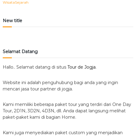
WisataSejarah
a
5
n
g
New title
J
o
g
j
a
–
Selamat Datang
B
u
k
Hallo.. Selamat datang di situs
Tour de Jogja
.
i
t
H
Website ini adalah penguhubung bagi anda yang ingin
i
mencari jasa tour partner di jogja.
j
a
u
Kami memiliki beberapa paket tour yang terdiri dari One Day
S
Tour, 2D1N, 3D2N, 4D3N, dll. Anda dapat langsung melihat
a
paket-paket kami di bagian Home.
r
a
t
Kami juga menyediakan paket custom yang menjadikan