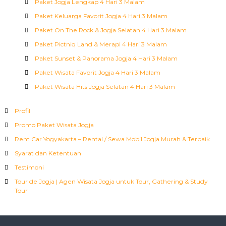
Paket Jogja Lengkap 4 Hari 3 Malam
Paket Keluarga Favorit Jogja 4 Hari 3 Malam
Paket On The Rock & Jogja Selatan 4 Hari 3 Malam
Paket Pictniq Land & Merapi 4 Hari 3 Malam
Paket Sunset & Panorama Jogja 4 Hari 3 Malam
Paket Wisata Favorit Jogja 4 Hari 3 Malam
Paket Wisata Hits Jogja Selatan 4 Hari 3 Malam
Profil
Promo Paket Wisata Jogja
Rent Car Yogyakarta – Rental / Sewa Mobil Jogja Murah & Terbaik
Syarat dan Ketentuan
Testimoni
Tour de Jogja | Agen Wisata Jogja untuk Tour, Gathering & Study
Tour