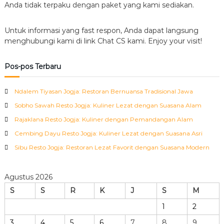
S
Anda tidak terpaku dengan paket yang kami sediakan.
e
j
a
Untuk informasi yang fast respon, Anda dapat langsung
r
menghubungi kami di link Chat CS kami. Enjoy your visit!
a
h
Pos-pos Terbaru
Ndalem Tiyasan Jogja: Restoran Bernuansa Tradisional Jawa
Sobho Sawah Resto Jogja: Kuliner Lezat dengan Suasana Alam
Rajaklana Resto Jogja: Kuliner dengan Pemandangan Alam
Cembing Dayu Resto Jogja: Kuliner Lezat dengan Suasana Asri
Sibu Resto Jogja: Restoran Lezat Favorit dengan Suasana Modern
Agustus 2026
S
S
R
K
J
S
M
1
2
3
4
5
6
7
8
9