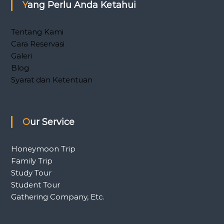
Yang Perlu Anda Ketahui
Tentang Kami
Cara Reservasi
Galeri
Blog
Syarat dan Ketentuan
Our Service
Honeymoon Trip
Family Trip
Study Tour
Student Tour
Gathering Company, Etc.