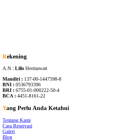
Rekening
A.N :
Lilis
Hermawati
Mandiri :
137-00-1447598-8
BNI :
0536793396
BRI :
6755-01-000222-50-4
BCA :
4451-8161-22
Yang Perlu Anda Ketahui
Tentang Kami
Cara Reservasi
Galeri
Blog