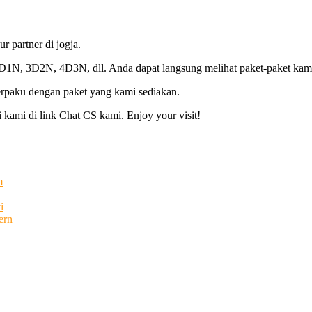
r partner di jogja.
 2D1N, 3D2N, 4D3N, dll. Anda dapat langsung melihat paket-paket kam
rpaku dengan paket yang kami sediakan.
kami di link Chat CS kami. Enjoy your visit!
m
i
ern