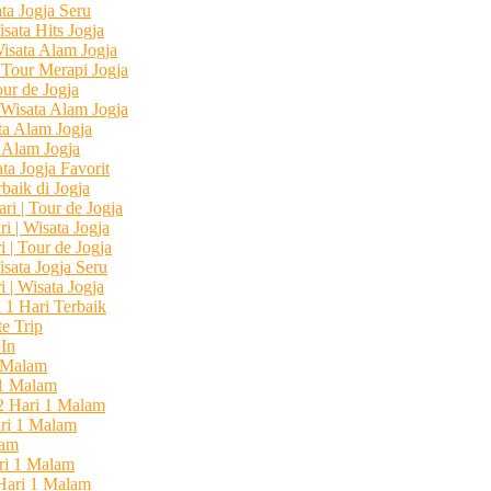
ta Jogja Seru
ata Hits Jogja
Wisata Alam Jogja
 Tour Merapi Jogja
our de Jogja
 Wisata Alam Jogja
a Alam Jogja
 Alam Jogja
ta Jogja Favorit
baik di Jogja
i | Tour de Jogja
 | Wisata Jogja
 | Tour de Jogja
sata Jogja Seru
| Wisata Jogja
 1 Hari Terbaik
e Trip
 In
1 Malam
 1 Malam
2 Hari 1 Malam
ri 1 Malam
lam
ri 1 Malam
Hari 1 Malam