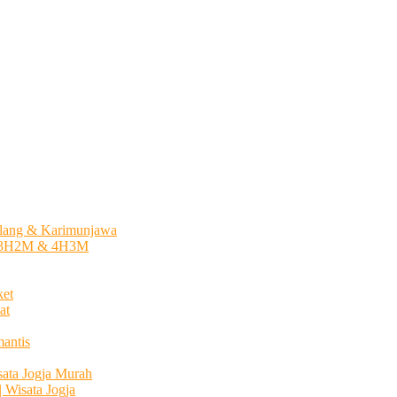
Malang & Karimunjawa
am, 3H2M & 4H3M
ket
at
antis
sata Jogja Murah
| Wisata Jogja