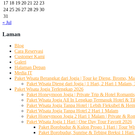
17
18
19
20
21
22
23
24
25
26
27
28
29
30
31
« Jul
Laman
Blog
Cara Reservasi
Customer Kami
Galeri
Halaman Depan
Media IT
Paket Wisata Berangkat dari Jogja | Tour ke Dieng, Bromo, 
Paket Wisata Dieng dari Jogja | 1 Hari, 2 Hari 1 Mal
Paket Wisata Jogja Terlengkap 2026
Paket Honeymoon Jogja | Private Trip & Hotel Romantis
Paket Wisata Jogja All In Lengkap Termasuk Hotel & Ti
Paket Wisata Jogja Tanpa Hotel | Lebih Fleksibel & Hem
Paket Wisata Jogja Tanpa Hotel 2 Hari 1 Malam
Paket Honeymoon Jogja 2 Hari 1 Malam | Private & Rom
Paket Wisata Jogja 1 Hari | One Day Tour Favorit 2026
Paket Borobudur & Kulon Progo 1 Hari | Tour Wi
Paket Borobudur, Sunrise & Tebing Breksi 1 Hari 