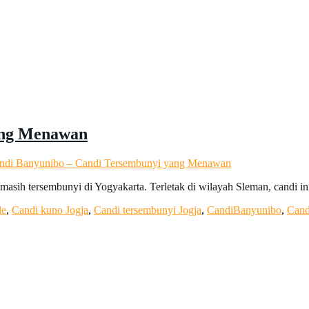
ang Menawan
ndi Banyunibo – Candi Tersembunyi yang Menawan
 masih tersembunyi di Yogyakarta. Terletak di wilayah Sleman, candi 
le
,
Candi kuno Jogja
,
Candi tersembunyi Jogja
,
CandiBanyunibo
,
Cand