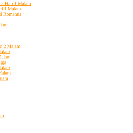
 2 Hari 1 Malam
ri 1 Malam
el Romantis
alam
m
ari 2 Malam
Malam
 Malam
ogja
Malam
 Malam
alam
am