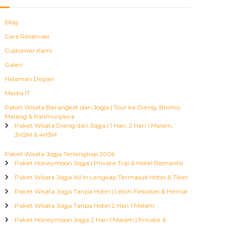
Blog
Cara Reservasi
Customer Kami
Galeri
Halaman Depan
Media IT
Paket Wisata Berangkat dari Jogja | Tour ke Dieng, Bromo,
Malang & Karimunjawa
Paket Wisata Dieng dari Jogja | 1 Hari, 2 Hari 1 Malam,
3H2M & 4H3M
Paket Wisata Jogja Terlengkap 2026
Paket Honeymoon Jogja | Private Trip & Hotel Romantis
Paket Wisata Jogja All In Lengkap Termasuk Hotel & Tiket
Paket Wisata Jogja Tanpa Hotel | Lebih Fleksibel & Hemat
Paket Wisata Jogja Tanpa Hotel 2 Hari 1 Malam
Paket Honeymoon Jogja 2 Hari 1 Malam | Private &