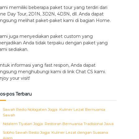
ami memiliki beberapa paket tour yang terdiri dari
ne Day Tour, 2D1N, 3D2N, 4D3N, dll. Anda dapat
angsung melihat paket-paket kami di bagian Home.
ami juga menyediakan paket custom yang
enjadikan Anda tidak terpaku dengan paket yang
ami sediakan.
ntuk informasi yang fast respon, Anda dapat
angsung menghubungi kami di link Chat CS kami.
njoy your visit!
os-pos Terbaru
Sawah Resto Nologaten Jogja: Kuliner Lezat Bernuansa
Sawah
Ndalem Tiyasan Jogja: Restoran Bernuansa Tradisional Jawa
Sobho Sawah Resto Jogja: Kuliner Lezat dengan Suasana
Alam